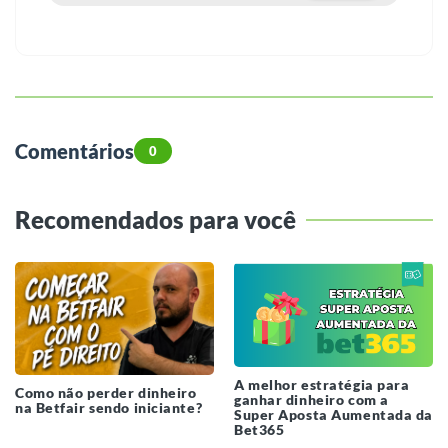
Comentários
0
Recomendados para você
A melhor estratégia para
Como não perder dinheiro
ganhar dinheiro com a
na Betfair sendo iniciante?
Super Aposta Aumentada da
Bet365