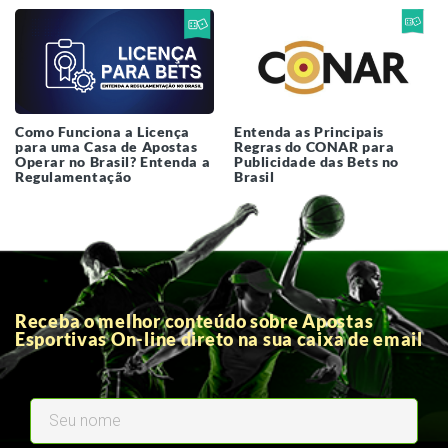
Como Funciona a Licença
Entenda as Principais
para uma Casa de Apostas
Regras do CONAR para
Operar no Brasil? Entenda a
Publicidade das Bets no
Regulamentação
Brasil
Receba o melhor conteúdo sobre Apostas
Esportivas On-line direto na sua caixa de email