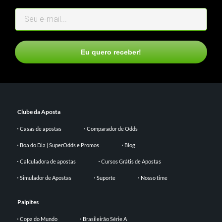
Eu quero receber!
Clube da Aposta
Casas de apostas
Comparador de Odds
Boa do Dia | SuperOdds e Promos
Blog
Calculadora de apostas
Cursos Grátis de Apostas
Simulador de Apostas
Suporte
Nosso time
Palpites
Copa do Mundo
Brasileirão Série A