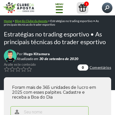
1
MENU
Pesquisar por
Você está lendo:
Estratégias no trading esportivo • As
Home
>
Blog do Clube da Aposta
>
Estratégias no trading esportivo • As
Home
principais técnicas do trader esportivo
principais técnicas do trader esportivo
Palpites
Conteúdos
Casas de Apostas
Avalie este conteúdo
Comentários
0
Estratégias no trading esportivo • As
NOVO
Copa
principais técnicas do trader esportivo
do
Mundo
Por
Hugo Kitamura
Atualizado em
30 de setembro de 2020
Avalie este conteúdo
Comentários
0
Casas
de
Apostas
Foram mais de 365 unidades de lucro em
Pesquisas populares:
/
como apostar na bet365
como fazer o
2025 com esses palpites. Cadastre e
Bônus
/
/
cadastro na bet365
betfair como funciona
telegram tips
receba a Boa do Dia
e
/
/
melhores casas de apostas
cursos
Conteúdos
Promoções
Guia