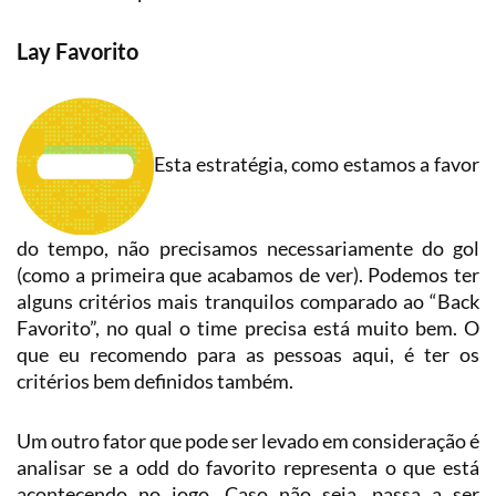
Lay Favorito
Esta estratégia, como estamos a favor
do tempo, não precisamos necessariamente do gol
(como a primeira que acabamos de ver). Podemos ter
alguns critérios mais tranquilos comparado ao “Back
Favorito”, no qual o time precisa está muito bem. O
que eu recomendo para as pessoas aqui, é ter os
critérios bem definidos também.
Um outro fator que pode ser levado em consideração é
analisar se a odd do favorito representa o que está
acontecendo no jogo. Caso não seja, passa a ser