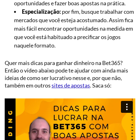
oportunidades e fazer boas apostas na prática.
Especialização:
por fim, busque trabalhar com
mercados que você esteja acostumado. Assim fica
mais fácil encontrar oportunidades na medida em
que você está habituado a precificar os jogos
naquele formato.
Quer mais dicas para ganhar dinheiro na Bet365?
Então o vídeo abaixo pode te ajudar com ainda mais
ideias de como ser lucrativo nesse e, por que não,
também em outros
sites de apostas
. Saca só: