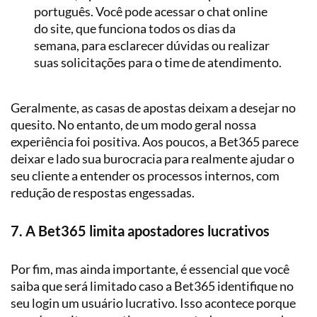
português. Você pode acessar o chat online
do site, que funciona todos os dias da
semana, para esclarecer dúvidas ou realizar
suas solicitações para o time de atendimento.
Geralmente, as casas de apostas deixam a desejar no
quesito. No entanto, de um modo geral nossa
experiência foi positiva. Aos poucos, a Bet365 parece
deixar e lado sua burocracia para realmente ajudar o
seu cliente a entender os processos internos, com
redução de respostas engessadas.
7. A Bet365 limita apostadores lucrativos
Por fim, mas ainda importante, é essencial que você
saiba que será limitado caso a Bet365 identifique no
seu login um usuário lucrativo. Isso acontece porque