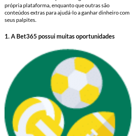
própria plataforma, enquanto que outras são
conteúdos extras para ajudá-lo a ganhar dinheiro com
seus palpites.
1. A Bet365 possui muitas oportunidades