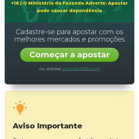
de
+18 | O Ministério da Fazenda Adverte: Apostar
Trading
Brasil
Apostas
Esportivo
pode causar dependência
Esportivas
Internacionais
Entrevistas
Quiz:
Seleções
Descubra
Cadastre-se para apostar com os
Outras
o
melhores mercados e promoções
categorias
Chances de
seu
título e
perfil
rebaixamento
Começar a apostar
de
apostador
ou acesse
www.bet365.com
Validador
Estatístico
de
E-
Estratégias
sports
Basquete
Tênis
Aviso Importante
Planilha
Vôlei
Gestão
de