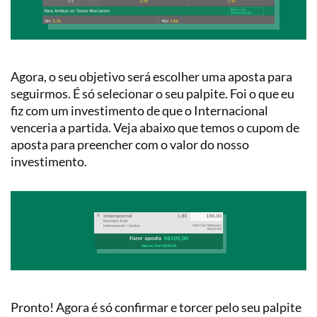
Agora, o seu objetivo será escolher uma aposta para
seguirmos. É só selecionar o seu palpite. Foi o que eu
fiz com um investimento de que o Internacional
venceria a partida. Veja abaixo que temos o cupom de
aposta para preencher com o valor do nosso
investimento.
Pronto! Agora é só confirmar e torcer pelo seu palpite