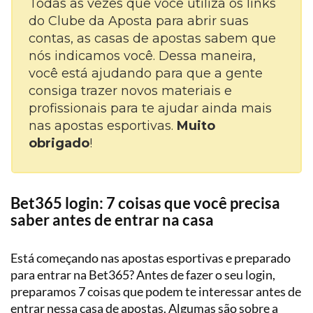
Todas as vezes que você utiliza os links
Futebol
Banca
Americano
do Clube da Aposta para abrir suas
Planilha
contas, as casas de apostas sabem que
Loterias
de
nós indicamos você. Dessa maneira,
Precificação
você está ajudando para que a gente
Simulador
consiga trazer novos materiais e
de
profissionais para te ajudar ainda mais
Apostas
nas apostas esportivas.
Muito
obrigado
!
Bet365 login: 7 coisas que você precisa
saber antes de entrar na casa
Está começando nas apostas esportivas e preparado
para entrar na Bet365? Antes de fazer o seu login,
preparamos 7 coisas que podem te interessar antes de
entrar nessa casa de apostas. Algumas são sobre a