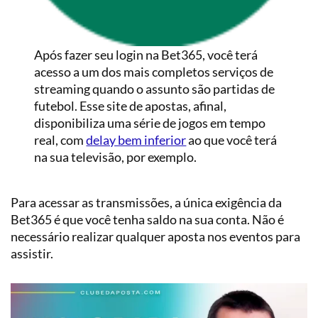
Após fazer seu login na Bet365, você terá
acesso a um dos mais completos serviços de
streaming quando o assunto são partidas de
futebol. Esse site de apostas, afinal,
disponibiliza uma série de jogos em tempo
real, com
delay bem inferior
ao que você terá
na sua televisão, por exemplo.
Para acessar as transmissões, a única exigência da
Bet365 é que você tenha saldo na sua conta. Não é
necessário realizar qualquer aposta nos eventos para
assistir.