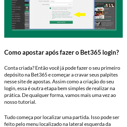
Como apostar após fazer o Bet365 login?
Conta criada? Então você já pode fazer o seu primeiro
depósito na Bet365 e começar a cravar seus palpites
nesse site de apostas. Assim como a criação do seu
login, essa é outra etapa bem simples de realizar na
prática. De qualquer forma, vamos mais uma vez ao
nosso tutorial.
Tudo começa por localizar uma partida. Isso pode ser
feito pelo menu localizado na lateral esquerda da