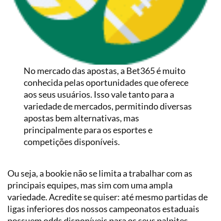
No mercado das apostas, a Bet365 é muito
conhecida pelas oportunidades que oferece
aos seus usuários. Isso vale tanto para a
variedade de mercados, permitindo diversas
apostas bem alternativas, mas
principalmente para os esportes e
competições disponíveis.
Ou seja, a bookie não se limita a trabalhar com as
principais equipes, mas sim com uma ampla
variedade. Acredite se quiser: até mesmo partidas de
ligas inferiores dos nossos campeonatos estaduais
possuem odds disponíveis para os seus palpites.