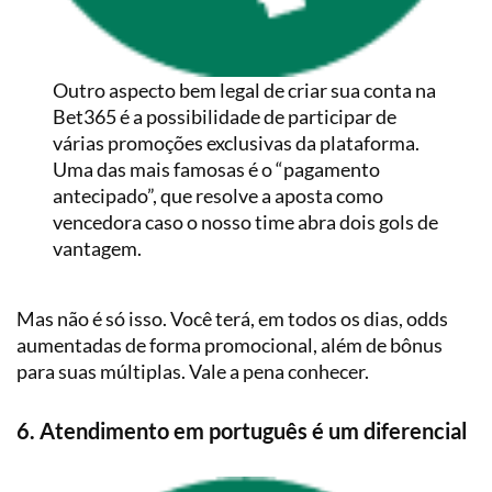
Outro aspecto bem legal de criar sua conta na
Bet365 é a possibilidade de participar de
várias promoções exclusivas da plataforma.
Uma das mais famosas é o “pagamento
antecipado”, que resolve a aposta como
vencedora caso o nosso time abra dois gols de
vantagem.
Mas não é só isso. Você terá, em todos os dias, odds
aumentadas de forma promocional, além de bônus
para suas múltiplas. Vale a pena conhecer.
6. Atendimento em português é um diferencial