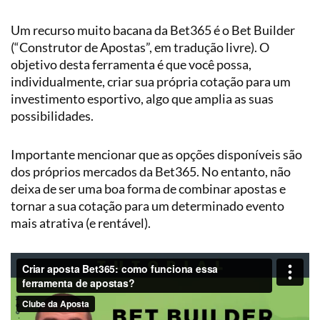
Um recurso muito bacana da Bet365 é o Bet Builder
(“Construtor de Apostas”, em tradução livre). O
objetivo desta ferramenta é que você possa,
individualmente, criar sua própria cotação para um
investimento esportivo, algo que amplia as suas
possibilidades.
Importante mencionar que as opções disponíveis são
dos próprios mercados da Bet365. No entanto, não
deixa de ser uma boa forma de combinar apostas e
tornar a sua cotação para um determinado evento
mais atrativa (e rentável).