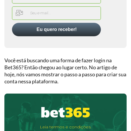
Completo
Bet365
GRÁTIS
para
Ferramentas
a
de
Betfair
Fase
Apostas
de
Eu quero receber!
Betano
Grupos
Últimas
do
Palpites
Blog
Palpites
Copa
do
Promoções
Boa
Você está buscando uma forma de fazer login na
Mundo
do
Superbet
do
2026
Dia
Bet365? Então chegou ao lugar certo. No artigo de
Dia
hoje, nós vamos mostrar o passo a passo para criar sua
Novibet
|
Comparador
Apostas
munidade
conta nessa plataforma.
SuperOdds
de
Esportivas
Bilhete
KTO
e
Odds
Pronto
Promos
Como
para
Sportingbet
apostar?
Hoje
Calculadora
Ver
de
Estratégias
Palpites
todas
Apostas
de
de
Apostas
hoje
Cursos
Leia termos e condições.