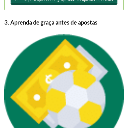
3. Aprenda de graça antes de apostas