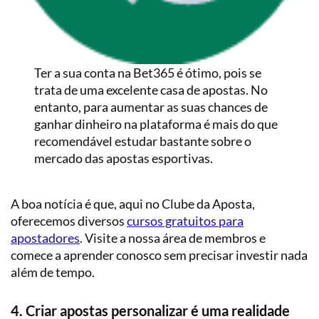
Ter a sua conta na Bet365 é ótimo, pois se
trata de uma excelente casa de apostas. No
entanto, para aumentar as suas chances de
ganhar dinheiro na plataforma é mais do que
recomendável estudar bastante sobre o
mercado das apostas esportivas.
A boa notícia é que, aqui no Clube da Aposta,
oferecemos diversos
cursos gratuitos para
apostadores
. Visite a nossa área de membros e
comece a aprender conosco sem precisar investir nada
além de tempo.
4. Criar apostas personalizar é uma realidade