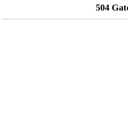
504 Gat