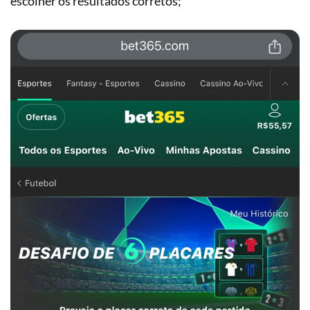
escolher os resultados corretos;