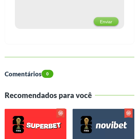
Comentários
0
Recomendados para você