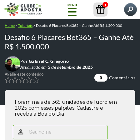
1
MENU
Pesquisar por
Você está lendo:
Desafio 6 Placares Bet365 – Ganhe Até
Home
>
Tutoriais
>
Desafio 6 Placares Bet365 – Ganhe Até R$ 1.500.000
Home
R$ 1.500.000
Palpites
Conteúdos
Casas de Apostas
Avalie este conteúdo
Desafio 6 Placares Bet365 – Ganhe Até
Comentários
0
NOVO
R$ 1.500.000
Copa
do
Mundo
Por
Gabriel C. Gregório
Atualizado em
3 de setembro de 2025
Avalie este conteúdo
Comentários
0
Casas
de
Apostas
Foram mais de 365 unidades de lucro em
2025 com esses palpites. Cadastre e
Pesquisas populares:
/
como apostar na bet365
como fazer o
receba a Boa do Dia
Bônus
/
/
cadastro na bet365
betfair como funciona
telegram tips
e
/
/
melhores casas de apostas
cursos
Conteúdos
Promoções
Guia