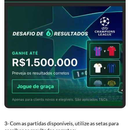
3- Com as partidas disponíveis, utilize as setas para