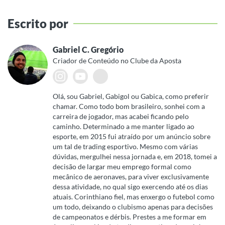
Escrito por
Gabriel C. Gregório
Criador de Conteúdo no Clube da Aposta
Olá, sou Gabriel, Gabigol ou Gabica, como preferir
chamar. Como todo bom brasileiro, sonhei com a
carreira de jogador, mas acabei ficando pelo
caminho. Determinado a me manter ligado ao
esporte, em 2015 fui atraído por um anúncio sobre
um tal de trading esportivo. Mesmo com várias
dúvidas, mergulhei nessa jornada e, em 2018, tomei a
decisão de largar meu emprego formal como
mecânico de aeronaves, para viver exclusivamente
dessa atividade, no qual sigo exercendo até os dias
atuais. Corinthiano fiel, mas enxergo o futebol como
um todo, deixando o clubismo apenas para decisões
de campeonatos e dérbis. Prestes a me formar em