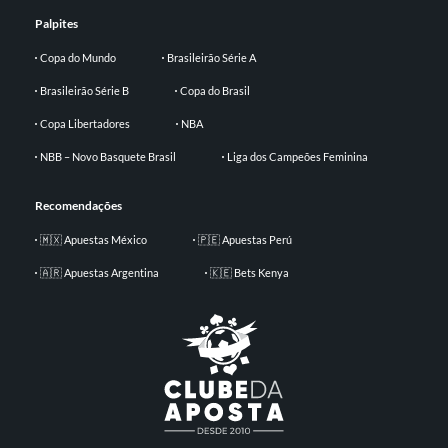
Palpites
Copa do Mundo
Brasileirão Série A
Brasileirão Série B
Copa do Brasil
Copa Libertadores
NBA
NBB – Novo Basquete Brasil
Liga dos Campeões Feminina
Recomendações
🇲🇽 Apuestas México
🇵🇪 Apuestas Perú
🇦🇷 Apuestas Argentina
🇰🇪 Bets Kenya