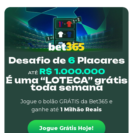
Desafio de
6
Placares
R$ 1.000.000
ATÉ
É uma “LOTECA” grátis
toda semana
Jogue o bolão
GRÁTIS
da Bet365 e
ganhe até
1 Milhão Reais
Jogue Grátis Hoje!