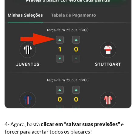
4- Agora, basta
clicar
em
“salvar suas previsões”
e
torcer para acertar todos os placares!