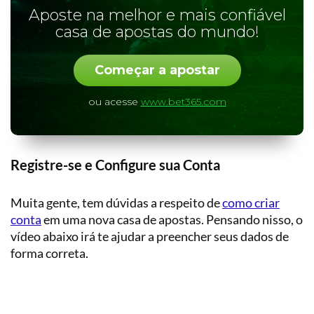
Aposte na melhor e mais confiável
casa de apostas do mundo!
Começar a apostar
ou acesse
www.bet365.com
Registre-se e Configure sua Conta
Muita gente, tem dúvidas a respeito de
como criar
conta
em uma nova casa de apostas. Pensando nisso, o
vídeo abaixo irá te ajudar a preencher seus dados de
forma correta.