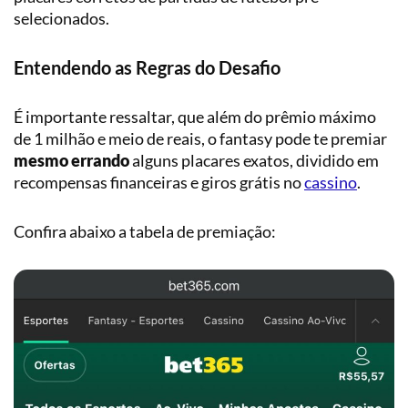
de
Trading
Brasil
selecionados.
Apostas
Esportivo
Esportivas
Internacionais
Entrevistas
Entendendo as Regras do Desafio
Quiz:
Seleções
Descubra
Outras
o
É importante ressaltar, que além do prêmio máximo
categorias
Chances de
seu
título e
de 1 milhão e meio de reais, o fantasy pode te premiar
perfil
rebaixamento
de
mesmo errando
alguns placares exatos, dividido em
apostador
recompensas financeiras e giros grátis no
cassino
.
Validador
Estatístico
Confira abaixo a tabela de premiação:
de
E-
Estratégias
sports
Basquete
Tênis
Planilha
Vôlei
Gestão
de