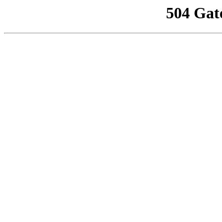
504 Gat