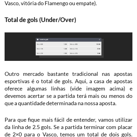
Vasco, vitória do Flamengo ou empate).
Total de gols (Under/Over)
Outro mercado bastante tradicional nas apostas
esportivas é o total de gols. Aqui, a casa de apostas
oferece algumas linhas (vide imagem acima) e
devemos acertar se a partida terá mais ou menos do
que a quantidade determinada na nossa aposta.
Para que fique mais fácil de entender, vamos utilizar
da linha de 2.5 gols. Se a partida terminar com placar
de 2×0 para o Vasco, temos um total de dois gols.