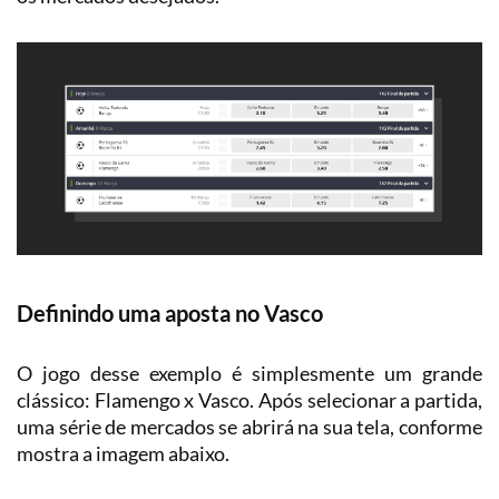
Definindo uma aposta no Vasco
O jogo desse exemplo é simplesmente um grande
clássico: Flamengo x Vasco. Após selecionar a partida,
uma série de mercados se abrirá na sua tela, conforme
mostra a imagem abaixo.