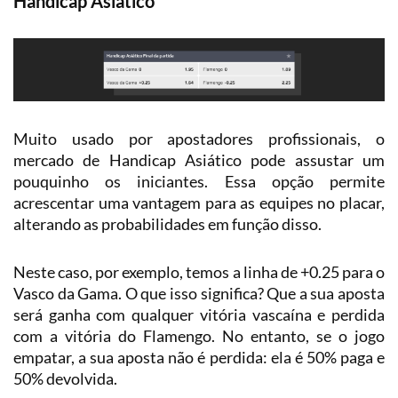
Handicap Asiático
Muito usado por apostadores profissionais, o
mercado de Handicap Asiático pode assustar um
pouquinho os iniciantes. Essa opção permite
acrescentar uma vantagem para as equipes no placar,
alterando as probabilidades em função disso.
Neste caso, por exemplo, temos a linha de +0.25 para o
Vasco da Gama. O que isso significa? Que a sua aposta
será ganha com qualquer vitória vascaína e perdida
com a vitória do Flamengo. No entanto, se o jogo
empatar, a sua aposta não é perdida: ela é 50% paga e
50% devolvida.