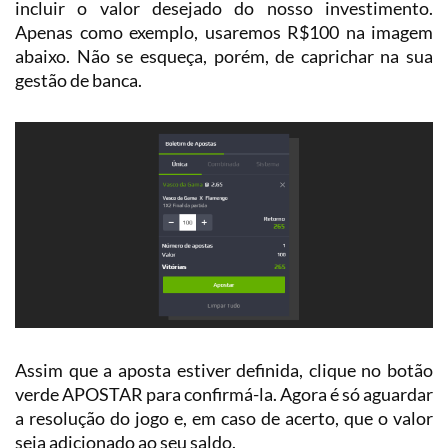
incluir o valor desejado do nosso investimento.
Apenas como exemplo, usaremos R$100 na imagem
abaixo. Não se esqueça, porém, de caprichar na sua
gestão de banca.
Assim que a aposta estiver definida, clique no botão
verde APOSTAR para confirmá-la. Agora é só aguardar
a resolução do jogo e, em caso de acerto, que o valor
seja adicionado ao seu saldo.