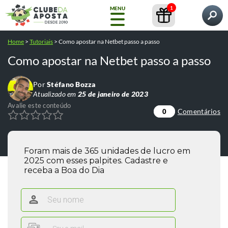
1
MENU
Pesquisar por
Você está lendo:
Como apostar na Netbet passo a passo
Home
>
Tutoriais
>
Como apostar na Netbet passo a passo
Home
Avalie este conteúdo
Comentários
0
Palpites
Conteúdos
Casas de Apostas
Como apostar na Netbet passo a passo
NOVO
Copa
do
Por
Stéfano Bozza
Mundo
Atualizado em
25 de janeiro de 2023
Avalie este conteúdo
Comentários
0
Casas
de
Foram mais de 365 unidades de lucro em
Apostas
2025 com esses palpites. Cadastre e
receba a Boa do Dia
Pesquisas populares:
/
como apostar na bet365
como fazer o
Bônus
/
/
cadastro na bet365
betfair como funciona
telegram tips
e
/
/
melhores casas de apostas
cursos
Conteúdos
Promoções
Guia