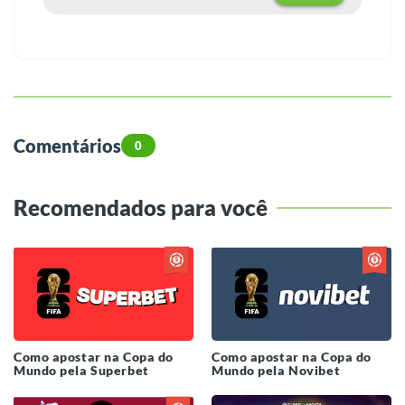
Comentários
0
Recomendados para você
Como apostar na Copa do
Como apostar na Copa do
Mundo pela Superbet
Mundo pela Novibet