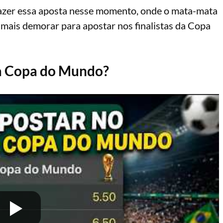
fazer essa aposta nesse momento, onde o mata-mata
o mais demorar para apostar nos finalistas da Copa
da Copa do Mundo?