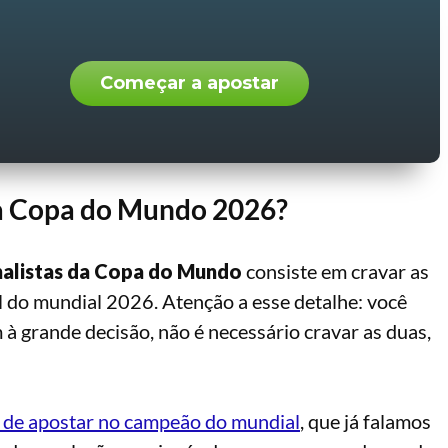
Começar a apostar
da Copa do Mundo 2026?
inalistas da Copa do Mundo
consiste em cravar as
l do mundial 2026. Atenção a esse detalhe: você
à grande decisão, não é necessário cravar as duas,
de apostar no campeão do mundial
, que já falamos