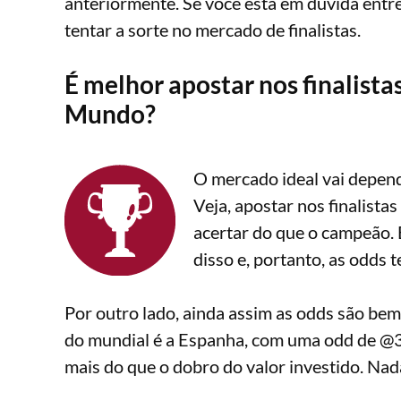
anteriormente. Se você está em dúvida entre
tentar a sorte no mercado de finalistas.
É melhor apostar nos finalist
Mundo?
O mercado ideal vai depend
Veja, apostar nos finalist
acertar do que o campeão.
disso e, portanto, as odds
Por outro lado, ainda assim as odds são bem
do mundial é a Espanha, com uma odd de @3.
mais do que o dobro do valor investido. Nad