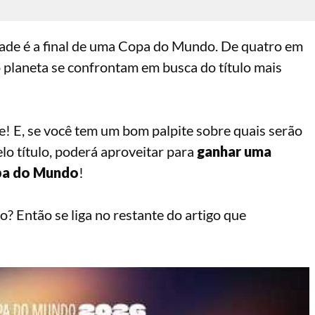
de é a final de uma Copa do Mundo. De quatro em
o planeta se confrontam em busca do título mais
! E, se você tem um bom palpite sobre quais serão
lo título, poderá aproveitar para
ganhar uma
opa do Mundo
!
? Então se liga no restante do artigo que