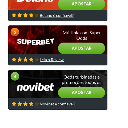
APOSTAR
Betano é confiável?
Múltipla com Super
Odds
APOSTAR
Leia o Review
Odds turbinadas e
promoções todos os
dias
APOSTAR
Novibet é confiável?