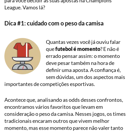
para você decidir as suas apostas na Champions
League. Vamos lá?
Dica #1: cuidado com o peso da camisa
Quantas vezes você já ouviu falar
que
futebol é momento
? E não é
errado pensar assim: o momento
deve pesar também na hora de
definir uma aposta. A confiança é,
sem dúvidas, um dos aspectos mais
importantes de competições esportivas.
Acontece que, analisando as odds desses confrontos,
encontramos vários favoritos que levam em
consideração o peso da camisa. Nesses jogos, os times
tradicionais encaram outros que vivem melhor
momento, mas esse momento parece não valer tanto