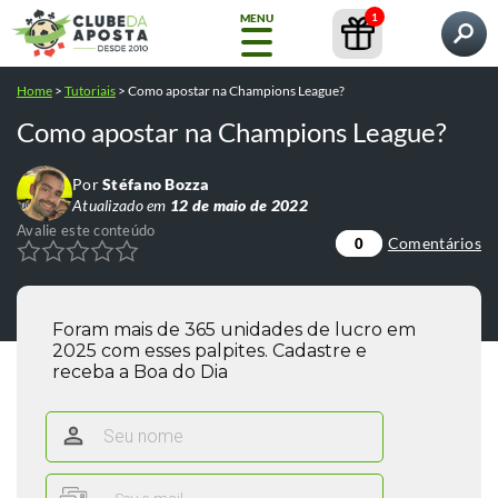
1
MENU
Pesquisar por
Você está lendo:
Como apostar na Champions League?
Home
>
Tutoriais
>
Como apostar na Champions League?
Home
Avalie este conteúdo
Comentários
0
Palpites
Conteúdos
Casas de Apostas
Como apostar na Champions League?
NOVO
Copa
do
Por
Stéfano Bozza
Mundo
Atualizado em
12 de maio de 2022
Avalie este conteúdo
Comentários
0
Casas
de
Foram mais de 365 unidades de lucro em
Apostas
2025 com esses palpites. Cadastre e
receba a Boa do Dia
Pesquisas populares:
/
como apostar na bet365
como fazer o
Bônus
/
/
cadastro na bet365
betfair como funciona
telegram tips
e
/
/
melhores casas de apostas
cursos
Conteúdos
Promoções
Guia