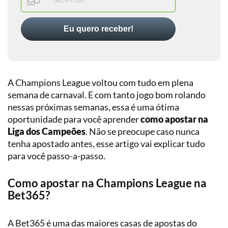
Completo
Bet365
GRÁTIS
para
Ferramentas
a
de
Eu quero receber!
Betfair
Fase
Apostas
de
Betano
Grupos
Últimas
do
Palpites
Blog
A Champions League voltou com tudo em plena
Palpites
Copa
semana de carnaval. E com tanto jogo bom rolando
do
Promoções
Boa
Mundo
nessas próximas semanas, essa é uma ótima
do
Superbet
do
2026
Dia
oportunidade para você aprender
como apostar na
Dia
Novibet
Liga dos Campeões
. Não se preocupe caso nunca
|
Comparador
Apostas
munidade
SuperOdds
tenha apostado antes, esse artigo vai explicar tudo
de
Esportivas
Bilhete
KTO
e
Odds
para você passo-a-passo.
Pronto
Promos
Como
para
Sportingbet
apostar?
Hoje
Calculadora
Como apostar na Champions League na
Ver
de
Bet365?
Estratégias
Palpites
todas
Apostas
de
de
Apostas
hoje
Cursos
A Bet365 é uma das maiores casas de apostas do