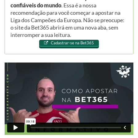
Futebol
Banca
confiáveis do mundo
. Essa é a nossa
Americano
recomendação para você começar a apostar na
Planilha
Liga dos Campeões da Europa. Não se preocupe:
Loterias
de
o site da Bet365 abrirá em uma nova aba, sem
Precificação
interromper a sua leitura.
Simulador
Cadastrar-se na Bet365
de
Apostas