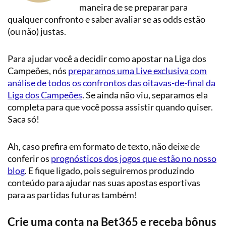
maneira de se preparar para
qualquer confronto e saber avaliar se as odds estão
(ou não) justas.
Para ajudar você a decidir como apostar na Liga dos
Campeões, nós
preparamos uma Live exclusiva com
análise de todos os confrontos das oitavas-de-final da
Liga dos Campeões
. Se ainda não viu, separamos ela
completa para que você possa assistir quando quiser.
Saca só!
Ah, caso prefira em formato de texto, não deixe de
conferir os
prognósticos dos jogos que estão no nosso
blog
. E fique ligado, pois seguiremos produzindo
conteúdo para ajudar nas suas apostas esportivas
para as partidas futuras também!
Crie uma conta na Bet365 e receba bônus