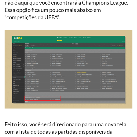
não é aqui que você encontrará a Champions League.
Essa opção fica um pouco mais abaixo em
“competições da UEFA”.
Feito isso, você será direcionado para uma nova tela
com a lista de todas as partidas disponíveis da