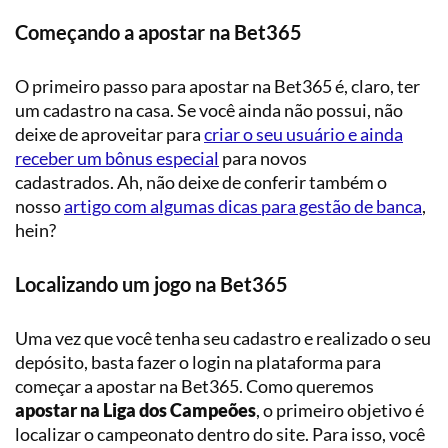
Começando a apostar na Bet365
O primeiro passo para apostar na Bet365 é, claro, ter
um cadastro na casa. Se você ainda não possui, não
deixe de aproveitar para
criar o seu usuário e ainda
receber um bônus especial
para novos
cadastrados. Ah, não deixe de conferir também o
nosso
artigo com algumas dicas para gestão de banca
,
hein?
Localizando um jogo na Bet365
Uma vez que você tenha seu cadastro e realizado o seu
depósito, basta fazer o login na plataforma para
começar a apostar na Bet365. Como queremos
apostar na Liga dos Campeões
, o primeiro objetivo é
localizar o campeonato dentro do site. Para isso, você