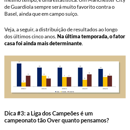
de Guardiola sempre será muito favorito contra o
Basel, ainda que em campo suíço.
Veja, a seguir, a distribuição de resultados ao longo
dos últimos cinco anos.
Na última temporada, o fator
casa foi ainda mais determinante
.
Dica #3: a Liga dos Campeões é um
campeonato tão Over quanto pensamos?