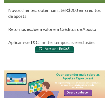
Novos clientes: obtenham até R$200 em créditos
de aposta​
Retornos excluem valor em Créditos de Aposta
Aplicam-se T&C, limites temporais e exclusões
Acessar a Bet365