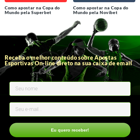
Como apostar na Copa do
Como apostar na Copa do
Mundo pela Superbet
Mundo pela Novibet
Receba o melhor conteúdo sobre Apostas
Esportivas On-line direto na sua caixa de email
Eu quero receber!