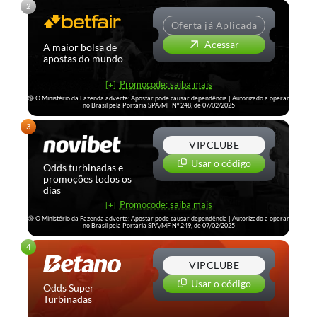
de
para
Apostas
Betfair
a
Oferta já Aplicada
Fase
Últimas
Acessar
Betano
A maior bolsa de
de
do
apostas do mundo
Palpites
Grupos
Blog
Promocode: saiba mais
Boa
Palpites
Promoções
🔞 O Ministério da Fazenda adverte: Apostar pode causar dependência | Autorizado a operar
do
Copa
do
no Brasil pela Portaria SPA/MF Nº 248, de 07/02/2025
Dia
do
Dia
munidade
Superbet
|
Mundo
Bilhete
SuperOdds
2026
VIPCLUBE
Apostas
Pronto
Novibet
e
Esportivas
para
Usar o código
Odds turbinadas e
Promos
Comparador
Hoje
promoções todos os
KTO
de
Como
dias
Calculadora
Odds
apostar?
Palpites
Promocode: saiba mais
Sportingbet
de
de
🔞 O Ministério da Fazenda adverte: Apostar pode causar dependência | Autorizado a operar
Apostas
no Brasil pela Portaria SPA/MF Nº 249, de 07/02/2025
Estratégias
hoje
Ver
de
todas
Cursos
Apostas
Brasil
de
VIPCLUBE
Apostas
Usar o código
Trading
Internacionais
Odds Super
Esportivas
Esportivo
Turbinadas
Seleções