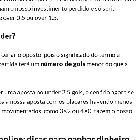
rnam o nosso investimento perdido e só seria
over 0.5 ou over 1.5.
nder?
cenário oposto, pois o significado do termo é
partida terá um
número de gols
menor do que a
uma aposta no under 2.5 gols, o cenário agora se
os a nossa aposta com os placares havendo menos
gos movimentados, como 3×2 ou 4×0, fazem o nosso
nline: dicas para ganhar dinheiro