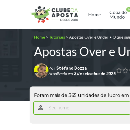
Copa do
Home
Mundo
Pe
Você está lendo:
Home
>
Tutoriais
>
Apostas Over e Under • O q
Apostas Over e Under • O que sign
Apostas Over e Un
Pes
tel
Por
Stéfano Bozza
Atualizado em
3 de setembro de 2025
Foram mais de 365 unidades de lucro em 2