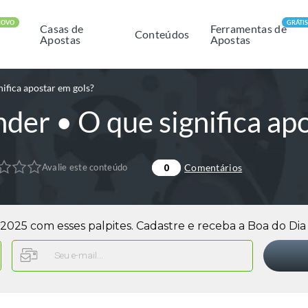
NOVO
GRÁTI
Casas de
Ferramentas de
Conteúdos
Apostas
Apostas
squisar por
Palpites
Conteúdos
Casas de Ap
ue significa apostar em gols?
ifica apostar em gols?
Avalie este conte
der • O que significa apo
quisas populares:
/
como apostar na bet365
como fazer o cadastr
/
/
egram tips
melhores casas de apostas
cursos
Comentários
Avalie este conteúdo
0
025 com esses palpites. Cadastre e receba a Boa do Dia