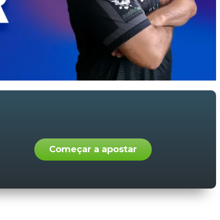
Começar a apostar