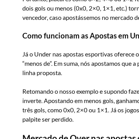
dois gols ou menos (0x0, 2×0, 1×1, etc.) to
vencedor, caso apostássemos no mercado de 
Como funcionam as Apostas em U
Já o Under nas apostas esportivas oferece o 
“menos de”. Em suma, nós apostamos que a 
linha proposta.
Retomando o nosso exemplo e supondo fazer 
inverte. Apostando em menos gols, ganham
três gols, como 0x0, 2×0 ou 1×1. Já os jo
palpite ser perdido.
Mercado de Over nas apostas o