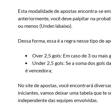
Esta modalidade de apostas encontra-se em
anteriormente, você deve palpitar na proba
ou menos (Under/abaixo).
Dessa forma, essa é a regra nesse tipo de ap
Over 2,5 gols: Em caso de 3 ou mais g
Under 2,5 gols: Se a soma dos gols da
é vencedora;
No site de apostas, você encontrará diversa
iniciantes, vamos deixar uma tabela que te 
independente das equipes envolvidas.