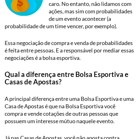
caro. No entanto, não lidamos com
ações, mas sim com probabilidades
de um evento acontecer (a
probabilidade de um time vencer, por exemplo).
Essa negociação de compra e venda de probabilidades
é feita entre pessoas. E a responsável por mediar essas
negociações é a bolsa esportiva.
Qual a diferença entre Bolsa Esportiva e
Casas de Apostas?
A principal diferença entre uma Bolsa Esportiva e uma
Casa de Apostas é que na Bolsa Esportiva você
compra e vende cotações de outras pessoas que
possuem um interesse mútuo naquele evento.
Já nas Casas de Apostas, você não aposta contra