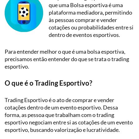
que uma Bolsa esportiva é uma
plataforma mediadora
,
permitindo
às pessoas comprar e vender
cotações ou probabilidades entre si
dentro de eventos esportivos.
Para entender melhor o que é uma bolsa esportiva,
precisamos então entender do que se trata o trading
esportivo.
O que é o Trading Esportivo?
Trading Esportivo é o ato de comprar e vender
cotações dentro de um evento esportivo. Dessa
forma, as pessoa que trabalham com o trading
esportivo negociam entre si as cotações de um evento
esportivo, buscando valorização e lucratividade.