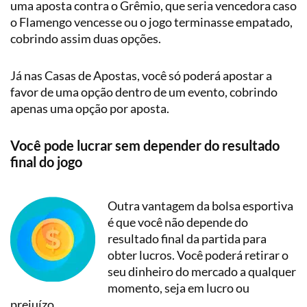
uma aposta contra o Grêmio, que seria vencedora caso
o Flamengo vencesse ou o jogo terminasse empatado,
cobrindo assim duas opções.
Já nas Casas de Apostas, você só poderá apostar a
favor de uma opção dentro de um evento, cobrindo
apenas uma opção por aposta.
Você pode lucrar sem depender do resultado
final do jogo
Outra vantagem da bolsa esportiva
é que você não depende do
resultado final da partida para
obter lucros. Você poderá retirar o
seu dinheiro do mercado a qualquer
momento, seja em lucro ou
prejuízo.