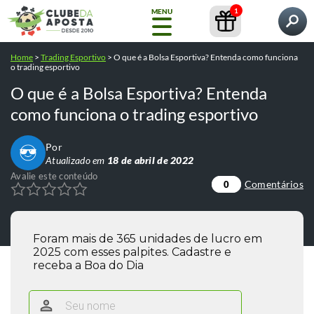
1
MENU
Pesquisar por
Você está lendo:
O que é a Bolsa Esportiva? Entenda como
Home
>
Trading Esportivo
>
O que é a Bolsa Esportiva? Entenda como funciona
Home
funciona o trading esportivo
o trading esportivo
Palpites
Conteúdos
Casas de Apostas
Avalie este conteúdo
Comentários
0
O que é a Bolsa Esportiva? Entenda
NOVO
Copa
como funciona o trading esportivo
do
Mundo
Por
Atualizado em
18 de abril de 2022
Avalie este conteúdo
Comentários
0
Casas
de
Apostas
Foram mais de 365 unidades de lucro em
Pesquisas populares:
/
como apostar na bet365
como fazer o
2025 com esses palpites. Cadastre e
Bônus
/
/
cadastro na bet365
betfair como funciona
telegram tips
receba a Boa do Dia
e
/
/
melhores casas de apostas
cursos
Conteúdos
Promoções
Guia