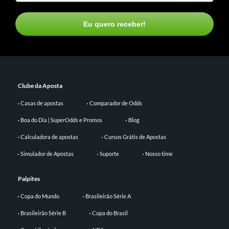
Eu quero receber!
Clube da Aposta
Casas de apostas
Comparador de Odds
Boa do Dia | SuperOdds e Promos
Blog
Calculadora de apostas
Cursos Grátis de Apostas
Simulador de Apostas
Suporte
Nosso time
Palpites
Copa do Mundo
Brasileirão Série A
Brasileirão Série B
Copa do Brasil