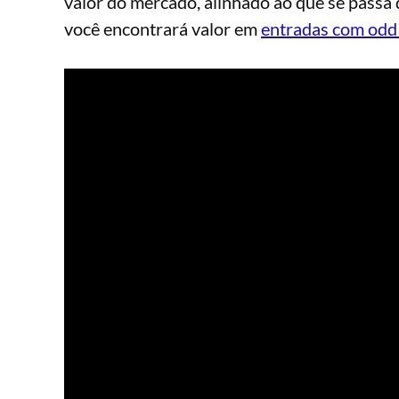
valor do mercado, alinhado ao que se passa 
você encontrará valor em
entradas com odd