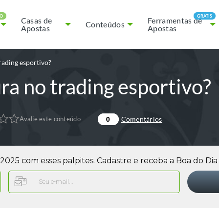
O
GRÁTIS
Casas de
Ferramentas de
Conteúdos
Apostas
Apostas
squisar por
Palpites
Conteúdos
Casas de Ap
ing esportivo?
rading esportivo?
Com
Avalie este conteúdo
0
ra no trading esportivo?
quisas populares:
/
como apostar na bet365
como fazer o cadastr
/
/
egram tips
melhores casas de apostas
cursos
Comentários
Avalie este conteúdo
0
025 com esses palpites. Cadastre e receba a Boa do Dia