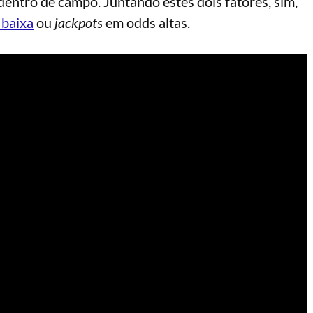
dentro de campo. Juntando estes dois fatores, sim,
 baixa
ou
jackpots
em odds altas.