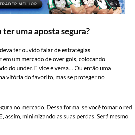
 ter uma aposta segura?
eva ter ouvido falar de estratégias
r em um mercado de over gols, colocando
do do under. E vice e versa… Ou então uma
a vitória do favorito, mas se proteger no
gura no mercado. Dessa forma, se você tomar o red
E, assim, minimizando as suas perdas. Será mesmo