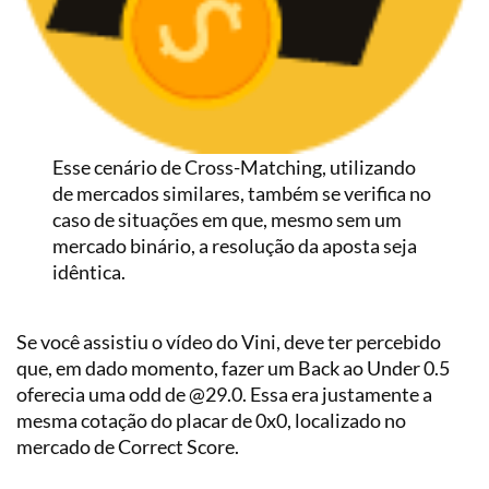
Esse cenário de Cross-Matching, utilizando
de mercados similares, também se verifica no
caso de situações em que, mesmo sem um
mercado binário, a resolução da aposta seja
idêntica.
Se você assistiu o vídeo do Vini, deve ter percebido
que, em dado momento, fazer um Back ao Under 0.5
oferecia uma odd de @29.0. Essa era justamente a
mesma cotação do placar de 0x0, localizado no
mercado de Correct Score.