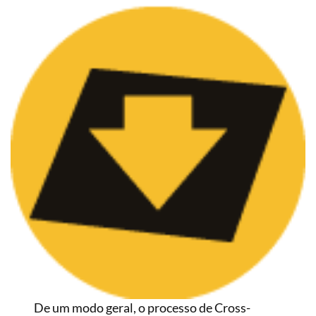
De um modo geral, o processo de Cross-