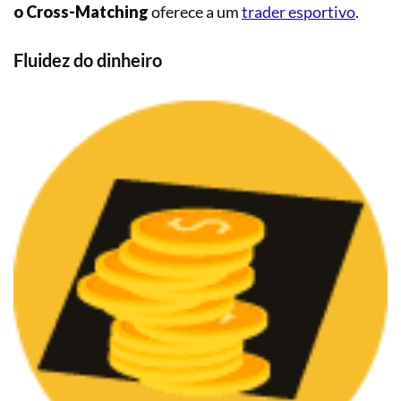
o Cross-Matching
oferece a um
trader esportivo
.
Fluidez do dinheiro