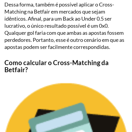
Dessa forma, também é possível aplicar o Cross-
Matching na Betfair em mercados que sejam
idênticos. Afinal, para um Back ao Under 0.5 ser
lucrativo, o único resultado possível é um 0x0.
Qualquer gol faria com que ambas as apostas fossem
perdedores. Portanto, esse é outro cenário em que as
apostas podem ser facilmente correspondidas.
Como calcular o Cross-Matching da
Betfair?