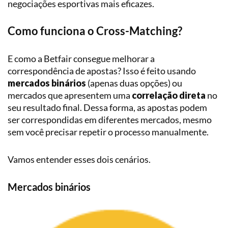
negociações esportivas mais eficazes.
Como funciona o Cross-Matching?
E como a Betfair consegue melhorar a
correspondência de apostas? Isso é feito usando
mercados binários
(apenas duas opções) ou
mercados que apresentem uma
correlação direta
no
seu resultado final. Dessa forma, as apostas podem
ser correspondidas em diferentes mercados, mesmo
sem você precisar repetir o processo manualmente.
Vamos entender esses dois cenários.
Mercados binários