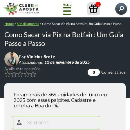
1
MENU
Pesquisar por
Você está lendo:
Como Sacar via Pix na Betfair: Um Guia
Home
>
Site de apostas
>
Como Sacar via Pix na Betfair: Um Guia Passo a Passo
Home
Passo a Passo
Palpites
Conteúdos
Casas de Apostas
Avalie este conteúdo
Como Sacar via Pix na Betfair: Um Guia
Comentários
0
NOVO
Passo a Passo
Copa
do
Mundo
Por
Vinícius Bretz
Atualizado em
11 de novembro de 2025
Avalie este conteúdo
Comentários
0
Casas
de
Apostas
Foram mais de 365 unidades de lucro em
2025 com esses palpites. Cadastre e
Bônus
Pesquisas populares:
/
como apostar na bet365
como fazer o
Conteúdos
receba a Boa do Dia
e
/
/
cadastro na bet365
betfair como funciona
telegram tips
Promoções
/
/
melhores casas de apostas
cursos
GRÁTIS
Guia
Ferramentas
Bet365
Completo