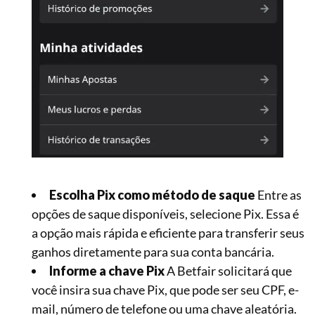
Escolha Pix como método de saque
Entre as
opções de saque disponíveis, selecione Pix. Essa é
a opção mais rápida e eficiente para transferir seus
ganhos diretamente para sua conta bancária.
Informe a chave Pix
A Betfair solicitará que
você insira sua chave Pix, que pode ser seu CPF, e-
mail, número de telefone ou uma chave aleatória.