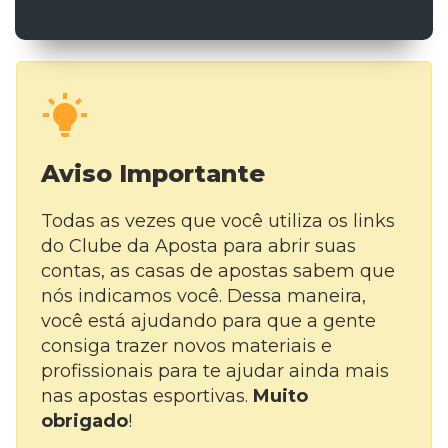
Aviso Importante
Todas as vezes que você utiliza os links
do Clube da Aposta para abrir suas
contas, as casas de apostas sabem que
nós indicamos você. Dessa maneira,
você está ajudando para que a gente
consiga trazer novos materiais e
profissionais para te ajudar ainda mais
nas apostas esportivas.
Muito
obrigado
!