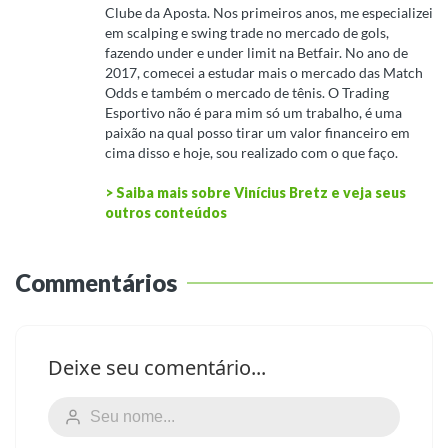
Clube da Aposta. Nos primeiros anos, me especializei
em scalping e swing trade no mercado de gols,
fazendo under e under limit na Betfair. No ano de
2017, comecei a estudar mais o mercado das Match
Odds e também o mercado de tênis. O Trading
Esportivo não é para mim só um trabalho, é uma
paixão na qual posso tirar um valor financeiro em
cima disso e hoje, sou realizado com o que faço.
> Saiba mais sobre Vinícius Bretz e veja seus
outros conteúdos
Commentários
Deixe seu comentário...