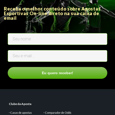
Receba o melhor conteúdo sobre Apostas
Esportivas On-line direto na sua caixa de
email
Eu quero receber!
Clube da Aposta
Casas de apostas
Comparador de Odds