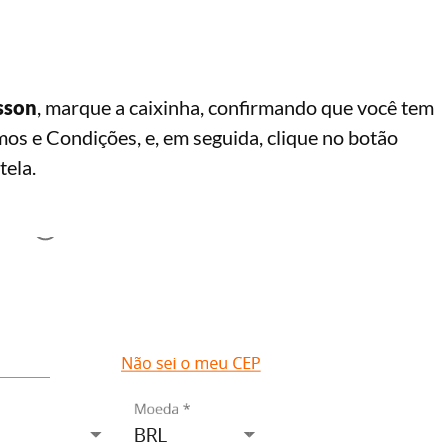
sson
, marque a caixinha, confirmando que você tem
os e Condições, e, em seguida, clique no botão
tela.