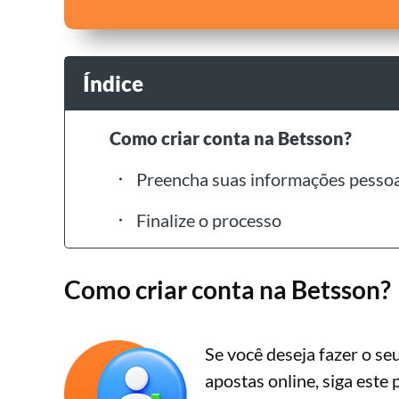
Índice
Como criar conta na Betsson?
Preencha suas informações pessoa
Finalize o processo
Como criar conta na Betsson?
Se você deseja fazer o se
apostas online, siga este