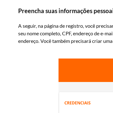
Preencha suas informações pessoa
A seguir, na página de registro, você preci
seu nome completo, CPF, endereço de e-mail
endereço. Você também precisará criar uma 