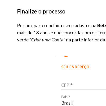
Finalize o processo
Por fim, para concluir o seu cadastro na
Bet
mais de 18 anos e que concorda com os Term
verde “
Criar uma Conta
” na parte inferior da 