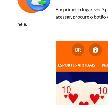
Em primeiro lugar, você pr
acessar, procure o botão 
nele.