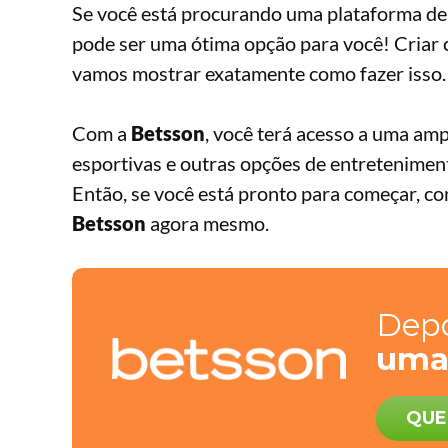
Se você está procurando uma plataforma de a
pode ser uma ótima opção para você! Criar
vamos mostrar exatamente como fazer isso
Com a
Betsson
, você terá acesso a uma amp
esportivas e outras opções de entretenime
Então, se você está pronto para começar, co
Betsson
agora mesmo.
Depo
uma 
QUE