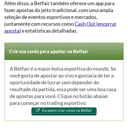
Além disso, a Betfair também oferece um app para
fazer apostas do jeito tradicional, com uma ampla
seleção de eventos esportivos e mercados,
juntamente com recursos como
Cash Out (encerrar
aposta)
e estatísticas detalhadas.
Crie sua conta para apostar na Betfair
A Betfair é a maior bolsa esportiva do mundo. Se
você gosta de apostar ao vivo e gostaria de ter a
oportunidade de lucrar sem depender do
resultado da partida, essa pode ser uma boa casa
de apostas para você. Clique no botão abaixo
para começar no trading esportivo:
Eu quero criar conta na Betfair