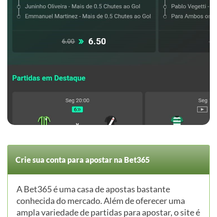
Crie sua conta para apostar na Bet365
A Bet365 é uma casa de apostas bastante
conhecida do mercado. Além de oferecer uma
ampla variedade de partidas para apostar, o site é