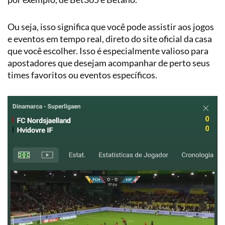
Ou seja, isso significa que você pode assistir aos jogos
e eventos em tempo real, direto do site oficial da casa
que você escolher. Isso é especialmente valioso para
apostadores que desejam acompanhar de perto seus
times favoritos ou eventos específicos.