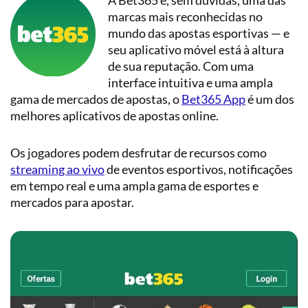
marcas mais reconhecidas no
mundo das apostas esportivas — e
seu aplicativo móvel está à altura
de sua reputação. Com uma
interface intuitiva e uma ampla
gama de mercados de apostas, o
Bet365 App
é um dos
melhores aplicativos de apostas online.
Os jogadores podem desfrutar de recursos como
streaming ao vivo
de eventos esportivos, notificações
em tempo real e uma ampla gama de esportes e
mercados para apostar.