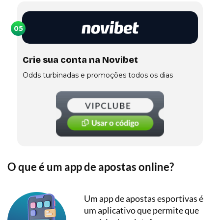
05
Crie sua conta na Novibet
Odds turbinadas e promoções todos os dias
O que é um app de apostas online?
Um app de apostas esportivas é
um aplicativo que permite que