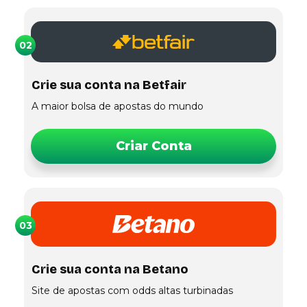
Futebol
Banca
Americano
Planilha
02
Loterias
de
Precificação
Crie sua conta na Betfair
Simulador
de
A maior bolsa de apostas do mundo
Apostas
Criar Conta
03
Crie sua conta na Betano
Site de apostas com odds altas turbinadas