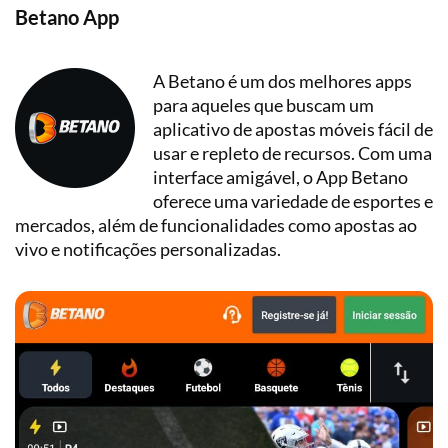
Betano App
A Betano é um dos melhores apps
para aqueles que buscam um
aplicativo de apostas móveis fácil de
usar e repleto de recursos. Com uma
interface amigável, o App Betano
oferece uma variedade de esportes e
mercados, além de funcionalidades como apostas ao
vivo e notificações personalizadas.