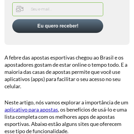
Completo
Bet365
GRÁTIS
para
Ferramentas
a
de
Betfair
Fase
Apostas
Eu quero receber!
de
Betano
Grupos
Últimas
do
Palpites
Blog
Palpites
Copa
do
Promoções
A febre das apostas esportivas chegou ao Brasil e os
Boa
Mundo
do
apostadores gostam de estar online o tempo todo. E a
Superbet
do
2026
Dia
maioria das casas de apostas permite que você use
Dia
Novibet
|
aplicativos (apps) para facilitar o seu acesso no seu
Comparador
Apostas
munidade
SuperOdds
de
Esportivas
celular.
Bilhete
KTO
e
Odds
Pronto
Promos
Como
para
Sportingbet
Neste artigo, nós vamos explorar a importância de um
apostar?
Hoje
Calculadora
aplicativo para apostas
, os benefícios de usá-lo e uma
Ver
de
Estratégias
Palpites
lista completa com os melhores apps de apostas
todas
Apostas
de
de
esportivas. Abaixo estão alguns sites que oferecem
Apostas
hoje
Cursos
esse tipo de funcionalidade.