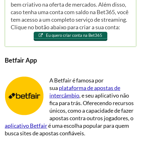
bem criativo na oferta de mercados. Além disso,
caso tenha uma conta com saldo na Bet365, você
tem acesso a um completo serviço de streaming.
Clique no botão abaixo para criar a sua conta:
Eu quero criar conta na Bet365
Betfair App
A Betfair é famosa por
sua
plataforma de apostas de
intercâmbio
, e seu aplicativo não
fica para trás. Oferecendo recursos
únicos, como a capacidade de fazer
apostas contra outros jogadores, o
aplicativo Betfair
é uma escolha popular para quem
busca sites de apostas confiáveis.