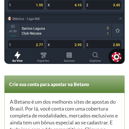
Crie sua conta para apostar na Betano
A Betano é um dos melhores sites de apostas do
Brasil. Por lá, você conta com uma cobertura
completa de modalidades, mercados exclusivos e
ainda tem um bônus especial ao se cadastrar. E