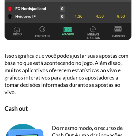
Isso significa que você pode ajustar suas apostas com
base no que está acontecendo no jogo. Além disso,
muitos aplicativos oferecem estatísticas ao vivo e
gráficos interativos para ajudar os apostadores a
tomar decisões informadas durante as apostas ao
vivo.
Cash out
Do mesmo modo, o recurso de
Cash Out é uma das inovações