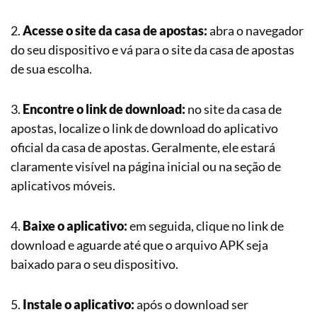
Acesse o site da casa de apostas:
abra o navegador
do seu dispositivo e vá para o site da casa de apostas
de sua escolha.
Encontre o link de download:
no site da casa de
apostas, localize o link de download do aplicativo
oficial da casa de apostas. Geralmente, ele estará
claramente visível na página inicial ou na seção de
aplicativos móveis.
Baixe o aplicativo:
em seguida, clique no link de
download e aguarde até que o arquivo APK seja
baixado para o seu dispositivo.
Instale o aplicativo:
após o download ser