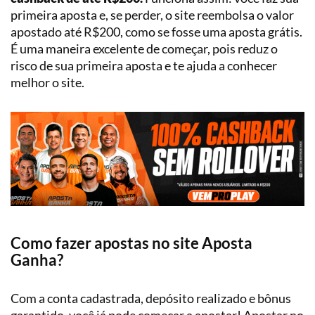
primeira aposta e, se perder, o site reembolsa o valor
apostado até R$200, como se fosse uma aposta grátis.
É uma maneira excelente de começar, pois reduz o
risco de sua primeira aposta e te ajuda a conhecer
melhor o site.
Como fazer apostas no site Aposta
Ganha?
Com a conta cadastrada, depósito realizado e bônus
garantido, você já pode começar a apostar! Apostar no