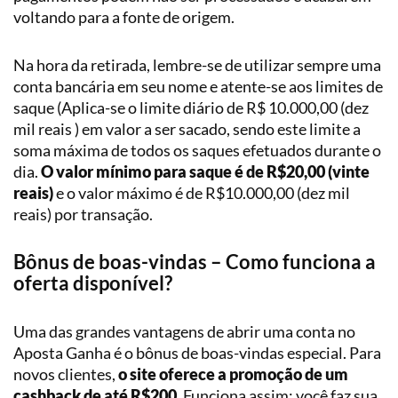
voltando para a fonte de origem.
Na hora da retirada, lembre-se de utilizar sempre uma
conta bancária em seu nome e atente-se aos limites de
saque (Aplica-se o limite diário de R$ 10.000,00 (dez
mil reais ) em valor a ser sacado, sendo este limite a
soma máxima de todos os saques efetuados durante o
dia.
O valor mínimo para saque é de R$20,00 (vinte
reais)
e o valor máximo é de R$10.000,00 (dez mil
reais) por transação.
Bônus de boas-vindas – Como funciona a
oferta disponível?
Uma das grandes vantagens de abrir uma conta no
Aposta Ganha é o bônus de boas-vindas especial. Para
novos clientes,
o site oferece a promoção de um
cashback de até R$200.
Funciona assim: você faz sua