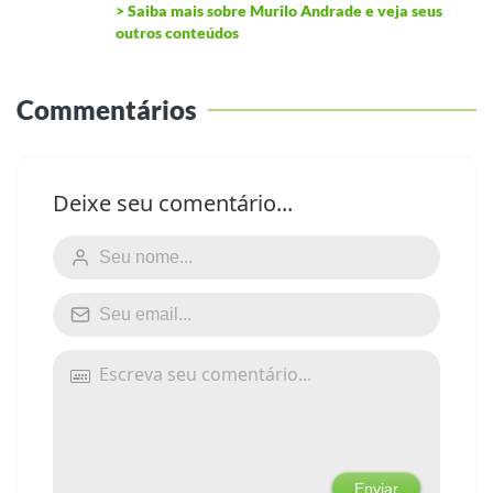
> Saiba mais sobre Murilo Andrade e veja seus
outros conteúdos
Commentários
Deixe seu comentário...