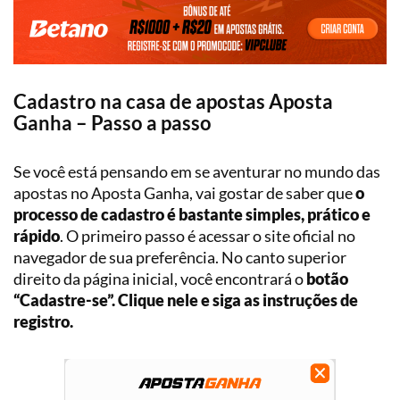
de
Trading
Brasil
Apostas
Esportivo
Esportivas
Internacionais
Entrevistas
Quiz:
Seleções
Descubra
Outras
Cadastro na casa de apostas Aposta
o
categorias
Chances de
Ganha – Passo a passo
seu
título e
perfil
rebaixamento
de
Se você está pensando em se aventurar no mundo das
apostador
apostas no Aposta Ganha, vai gostar de saber que
o
Validador
processo de cadastro é bastante simples, prático e
Estatístico
rápido
. O primeiro passo é acessar o site oficial no
de
E-
navegador de sua preferência. No canto superior
Estratégias
sports
direito da página inicial, você encontrará o
botão
“Cadastre-se”. Clique nele e siga as instruções de
Basquete
registro.
Tênis
Planilha
Vôlei
Gestão
de