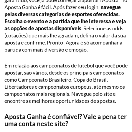
Aposta Ganha é fácil. Após fazer seu login,
navegue
pelas diversas categorias de esportes oferecidas.
Escolha o evento e a partida que lhe interessa e veja
as opções de apostas disponíveis
. Selecione as odds
(cotações) que mais lhe agradam, defina o valor da sua
aposta e confirme. Pronto! Agora é só acompanhar a
partida com mais diversão e emoção.
Em relação aos campeonatos de futebol que você pode
apostar, são vários, desde os principais campeonatos
como Campeonato Brasileiro, Copa do Brasil,
Libertadores e campeonatos europeus, até mesmo os
campeonatos mais regionais. Navegue pelo site e
encontre as mellhores oportunidades de apostas.
Aposta Ganha é confiável? Vale a pena ter
uma conta neste site?