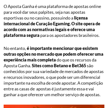
O Aposta Ganha é uma plataforma de apostas online
para você dar seus palpites, seja nas apostas
esportivas ou no cassino, possuindo a
liçensa
internacional de Curação Egaming.
O site opera de
acordo com as normativas legais e oferece uma
plataforma segura
para os apostadores brasileiros.
No entanto,
é importante mencionar que existem
outras opções no mercado que podem oferecer uma
experiência mais completa
do que os recursos da
Aposta Ganha.
Sites como Betano e Bet365
são
conhecidos por sua variedade de mercados de apostas
e recursos inovadores, o que pode ser um diferencial
importante na escolha de onde apostar. A competição
entre as casas de apostas é justamente essa e vai
ganhar a que oferecer um melhor serviço de apostas.