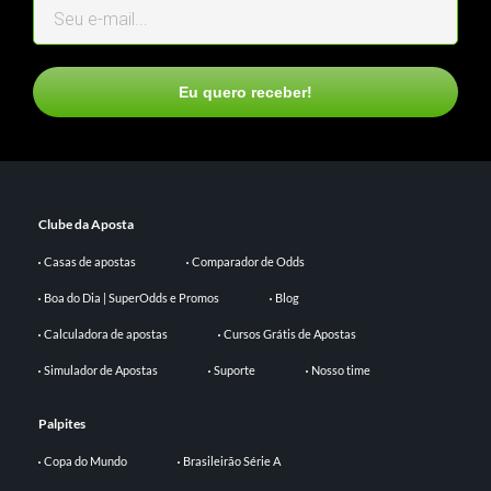
Eu quero receber!
Clube da Aposta
Casas de apostas
Comparador de Odds
Boa do Dia | SuperOdds e Promos
Blog
Calculadora de apostas
Cursos Grátis de Apostas
Simulador de Apostas
Suporte
Nosso time
Palpites
Copa do Mundo
Brasileirão Série A