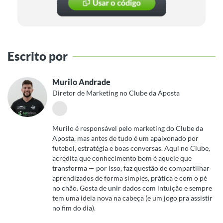
Escrito por
Murilo Andrade
Diretor de Marketing no Clube da Aposta
Murilo é responsável pelo marketing do Clube da
Aposta, mas antes de tudo é um apaixonado por
futebol, estratégia e boas conversas. Aqui no Clube,
acredita que conhecimento bom é aquele que
transforma — por isso, faz questão de compartilhar
aprendizados de forma simples, prática e com o pé
no chão. Gosta de unir dados com intuição e sempre
tem uma ideia nova na cabeça (e um jogo pra assistir
no fim do dia).