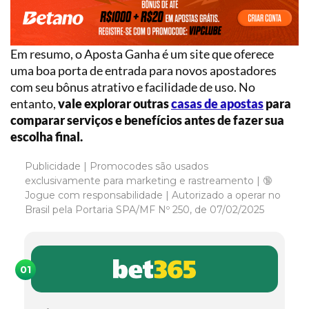
Em resumo, o Aposta Ganha é um site que oferece
uma boa porta de entrada para novos apostadores
com seu bônus atrativo e facilidade de uso. No
entanto,
vale explorar outras
casas de apostas
para
comparar serviços e benefícios antes de fazer sua
escolha final.
Publicidade | Promocodes são usados
exclusivamente para marketing e rastreamento | 🔞
Jogue com responsabilidade | Autorizado a operar no
Brasil pela Portaria SPA/MF Nº 250, de 07/02/2025
01