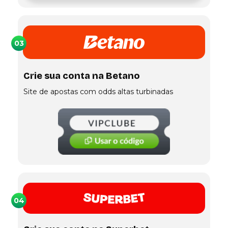
03
Crie sua conta na Betano
Site de apostas com odds altas turbinadas
04