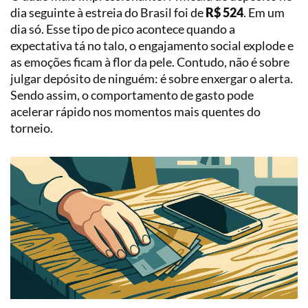
dia seguinte à estreia do Brasil foi de
R$ 524
. Em um
dia só. Esse tipo de pico acontece quando a
expectativa tá no talo, o engajamento social explode e
as emoções ficam à flor da pele. Contudo, não é sobre
julgar depósito de ninguém: é sobre enxergar o alerta.
Sendo assim, o comportamento de gasto pode
acelerar rápido nos momentos mais quentes do
torneio.