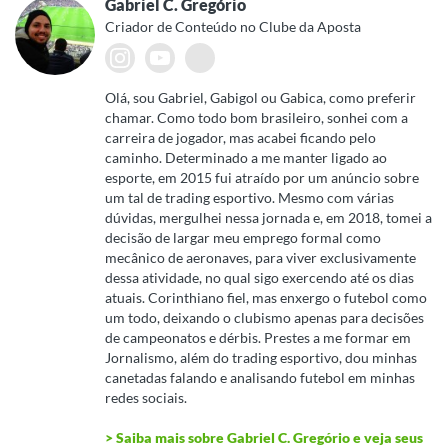
Gabriel C. Gregório
Criador de Conteúdo no Clube da Aposta
Olá, sou Gabriel, Gabigol ou Gabica, como preferir
chamar. Como todo bom brasileiro, sonhei com a
carreira de jogador, mas acabei ficando pelo
caminho. Determinado a me manter ligado ao
esporte, em 2015 fui atraído por um anúncio sobre
um tal de trading esportivo. Mesmo com várias
dúvidas, mergulhei nessa jornada e, em 2018, tomei a
decisão de largar meu emprego formal como
mecânico de aeronaves, para viver exclusivamente
dessa atividade, no qual sigo exercendo até os dias
atuais. Corinthiano fiel, mas enxergo o futebol como
um todo, deixando o clubismo apenas para decisões
de campeonatos e dérbis. Prestes a me formar em
Jornalismo, além do trading esportivo, dou minhas
canetadas falando e analisando futebol em minhas
redes sociais.
> Saiba mais sobre Gabriel C. Gregório e veja seus