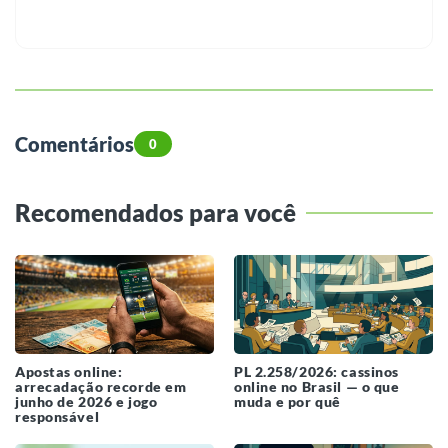
Comentários
0
Recomendados para você
Apostas online:
PL 2.258/2026: cassinos
arrecadação recorde em
online no Brasil — o que
junho de 2026 e jogo
muda e por quê
responsável