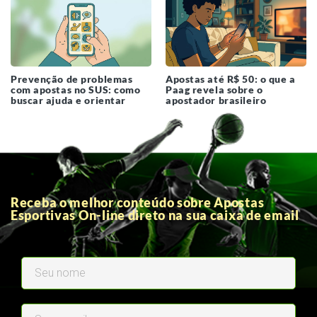
Prevenção de problemas
Apostas até R$ 50: o que a
com apostas no SUS: como
Paag revela sobre o
buscar ajuda e orientar
apostador brasileiro
Receba o melhor conteúdo sobre Apostas
Esportivas On-line direto na sua caixa de email