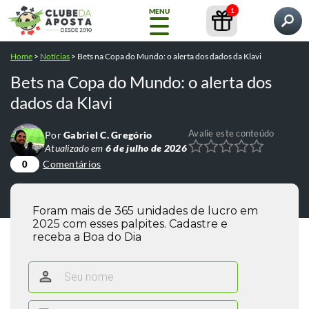
1
MENU
Pesquisar por
Você está lendo:
Bets na Copa do Mundo: o alerta dos
Home
>
Notícias
>
Bets na Copa do Mundo: o alerta dos dados da Klavi
Home
dados da Klavi
Palpites
Conteúdos
Casas de Apostas
Avalie este conteúdo
Bets na Copa do Mundo: o alerta dos
Comentários
0
NOVO
dados da Klavi
Copa
do
Mundo
Avalie este conteúdo
Por
Gabriel C. Gregório
Atualizado em
6 de julho de 2026
Comentários
0
Casas
de
Foram mais de 365 unidades de lucro em
Apostas
2025 com esses palpites. Cadastre e
receba a Boa do Dia
Pesquisas populares:
/
como apostar na bet365
como fazer o
Bônus
/
/
cadastro na bet365
betfair como funciona
telegram tips
e
/
/
melhores casas de apostas
cursos
Conteúdos
Promoções
Guia