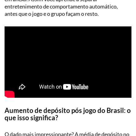
entretenimento de comportamento automático,
antes que o jogo e o grupo façam o resto.
Aumento de depósito pós jogo do Brasil: o
que isso significa?
O dado mais impressionante? A média de depósito no