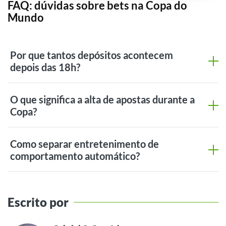
FAQ: dúvidas sobre bets na Copa do
Mundo
Por que tantos depósitos acontecem
depois das 18h?
O que significa a alta de apostas durante a
Copa?
Como separar entretenimento de
comportamento automático?
Escrito por