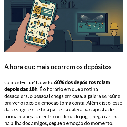
Futebol
Banca
Americano
Planilha
Loterias
de
Precificação
Simulador
de
Apostas
A hora que mais ocorrem os depósitos
Coincidência? Duvido.
60% dos depósitos rolam
depois das 18h
. É o horário em que a rotina
desacelera, o pessoal chega em casa, a galera se reúne
pra ver o jogo e a emoção toma conta. Além disso, esse
dado sugere que boa parte da galera não aposta de
forma planejada: entra no clima do jogo, pega carona
na pilha dos amigos, segue a emoção do momento.