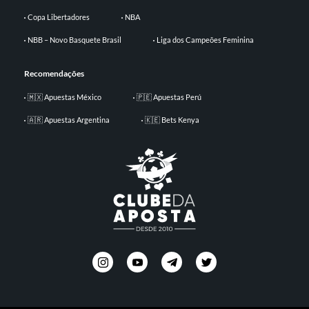
Copa Libertadores
NBA
NBB – Novo Basquete Brasil
Liga dos Campeões Feminina
Recomendações
🇲🇽 Apuestas México
🇵🇪 Apuestas Perú
🇦🇷 Apuestas Argentina
🇰🇪 Bets Kenya