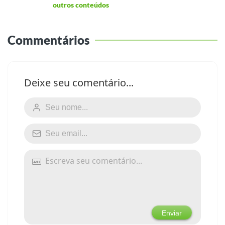
outros conteúdos
Commentários
Deixe seu comentário...