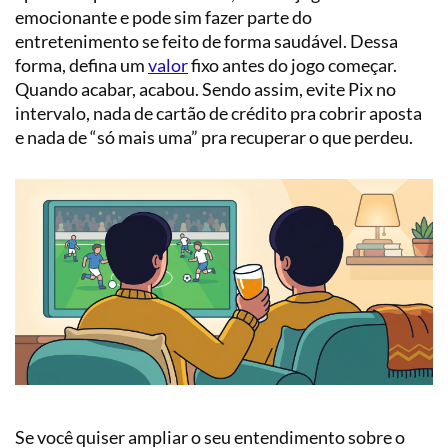
emocionante e pode sim fazer parte do
entretenimento se feito de forma saudável. Dessa
forma, defina um
valor
fixo antes do jogo começar.
Quando acabar, acabou. Sendo assim, evite Pix no
intervalo, nada de cartão de crédito pra cobrir aposta
e nada de “só mais uma” pra recuperar o que perdeu.
Se você quiser ampliar o seu entendimento sobre o