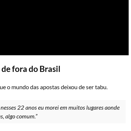
de fora do Brasil
á que o mundo das apostas deixou de ser tabu.
E nesses 22 anos eu morei em muitos lugares aonde
as, algo comum.”