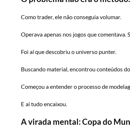
Como trader, ele não conseguia volumar.
Operava apenas nos jogos que comentava. S
Foi aí que descobriu o universo punter.
Buscando material, encontrou conteúdos do 
Começou a entender o processo de modelage
E aí tudo encaixou.
A virada mental: Copa do Mu