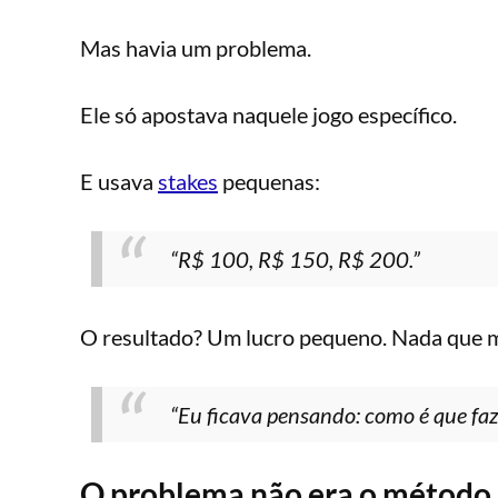
Mas havia um problema.
Ele só apostava naquele jogo específico.
E usava
stakes
pequenas:
“R$ 100, R$ 150, R$ 200.”
O resultado? Um lucro pequeno. Nada que 
“Eu ficava pensando: como é que fa
O problema não era o método. 