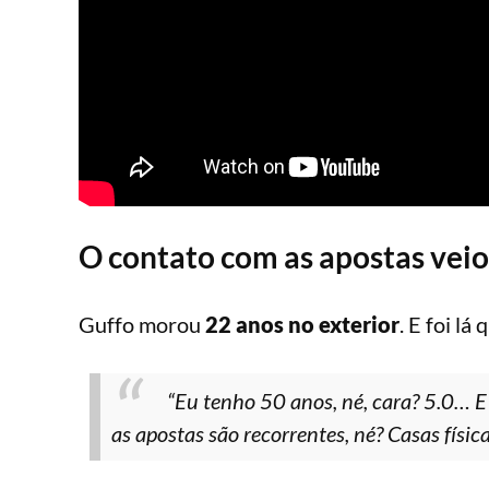
O contato com as apostas veio 
Guffo morou
22 anos no exterior
. E foi l
“Eu tenho 50 anos, né, cara? 5.0… 
as apostas são recorrentes, né? Casas físic