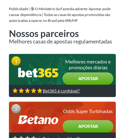
Publicidade | 🔞 O Ministério da Fazenda adverte: Apostar pode
causar dependência | Todas as casas de apostas promovidas são
autorizadas a operar no Brasil pela SPA/MF
Nossos parceiros
Melhores casas de apostas regulamentadas
Melhores mercados e
promoções diárias
APOSTAR
Bet365 é confiável?
Odds Super Turbinadas
APOSTAR