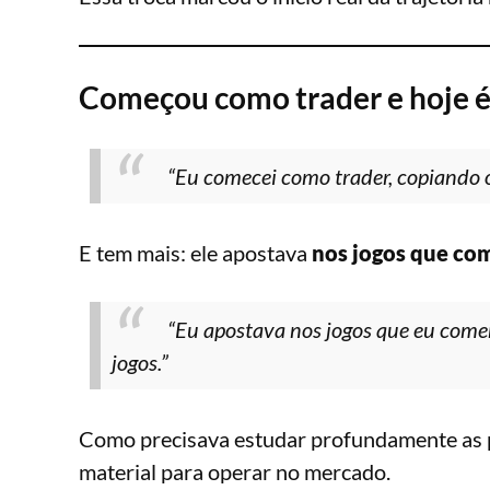
Começou como trader e hoje 
“Eu comecei como trader, copiando o
E tem mais: ele apostava
nos jogos que co
“Eu apostava nos jogos que eu come
jogos.”
Como precisava estudar profundamente as p
material para operar no mercado.