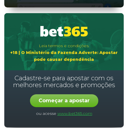
Leia termos e condições.
+18 | O Ministério da Fazenda Adverte: Apostar
pode causar dependência
Cadastre-se para apostar com os
melhores mercados e promoções
Começar a apostar
ou acesse
www.bet365.com