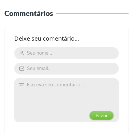
Commentários
Deixe seu comentário...