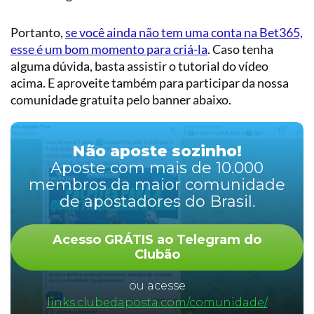
Portanto,
se você ainda não tem uma conta na Bet365,
esse é um bom momento para criá-la
. Caso tenha
alguma dúvida, basta assistir o tutorial do vídeo
acima. E aproveite também para participar da nossa
comunidade gratuita pelo banner abaixo.
Não aposte sozinho!
Aposte com mais de 10.000
membros da maior comunidade
de apostadores do Brasil.
Acesso GRÁTIS ao Telegram do
Clubão
ou acesse
links.clubedaposta.com/comunidade/