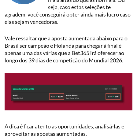
seja, caso estas seleções te
agradem, você conseguirá obter ainda mais lucro caso
elas sejam vencedoras.
Vale ressaltar que a aposta aumentada abaixo para o
Brasil ser campeão e Holanda para chegar à final é
apenas uma das várias que a Bet365 irá oferecer ao
longo dos 39 dias de competição do Mundial 2026.
A dica é ficar atento as oportunidades, analisá-las e
aproveitar as apostas aumentadas.