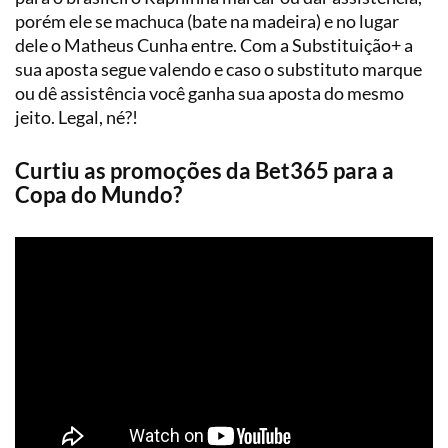
porém ele se machuca (bate na madeira) e no lugar
dele o Matheus Cunha entre. Com a Substituição+ a
sua aposta segue valendo e caso o substituto marque
ou dê assistência você ganha sua aposta do mesmo
jeito. Legal, né?!
Curtiu as promoções da Bet365 para a
Copa do Mundo?