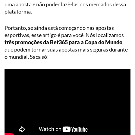
de
Trading
uma aposta e não poder fazê-las nos mercados dessa
Brasil
Apostas
Esportivo
plataforma.
Esportivas
Internacionais
Entrevistas
Quiz:
Portanto, se ainda está começando nas apostas
Seleções
Descubra
Outras
esportivas, esse artigo é para você. Nós localizamos
o
categorias
Chances de
seu
três promoções da Bet365 para a Copa do Mundo
título e
perfil
que podem tornar suas apostas mais seguras durante
rebaixamento
de
o mundial. Saca só!
apostador
Validador
Estatístico
de
E-
Estratégias
sports
Basquete
Tênis
Planilha
Vôlei
Gestão
de