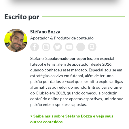
Escrito por
Stéfano Bozza
Apostador & Produtor de conteúdo
Stefano é
apaixonado por esportes
, em especial
futebol e tênis, além de apostador desde 2016,
quando conheceu esse mercado. Especializou-se em
estratégias ao vivo em futebol, além de ter uma
paixão por dados e Excel que permitiu explorar ligas
alternativas ao redor do mundo. Entrou para o time
do Clubão em 2018, quando começou a produzir
conteúdo online para apostas esportivas, unindo sua
paixão entre esportes e apostas.
> Saiba mais sobre Stéfano Bozza e veja seus
outros conteúdos