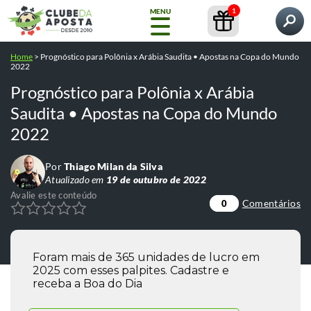
1
MENU
Pesquisar por
Você está lendo:
Prognóstico para Polônia x Arábia
Home
>
Prognóstico para Polônia x Arábia Saudita • Apostas na Copa do Mundo
Home
Saudita • Apostas na Copa do Mundo 2022
2022
Palpites
Conteúdos
Casas de Apostas
Avalie este conteúdo
Comentários
0
Prognóstico para Polônia x Arábia
NOVO
Copa
Saudita • Apostas na Copa do Mundo
do
Mundo
2022
Por
Thiago Milan da Silva
Atualizado em
19 de outubro de 2022
Casas
Avalie este conteúdo
de
Comentários
0
Apostas
Pesquisas populares:
/
como apostar na bet365
como fazer o
Bônus
/
/
cadastro na bet365
Foram mais de 365 unidades de lucro em
betfair como funciona
telegram tips
e
/
2025 com esses palpites. Cadastre e
/
melhores casas de apostas
cursos
Conteúdos
Promoções
receba a Boa do Dia
Guia