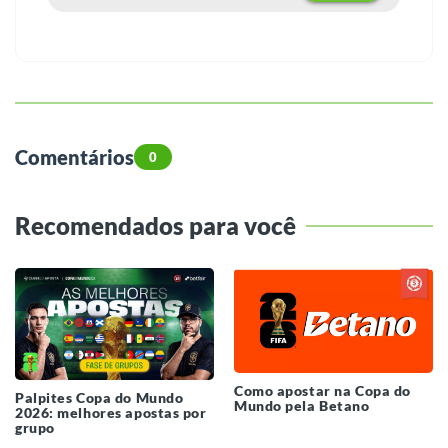
Comentários
0
Recomendados para você
Como apostar na Copa do
Palpites Copa do Mundo
Mundo pela Betano
2026: melhores apostas por
grupo