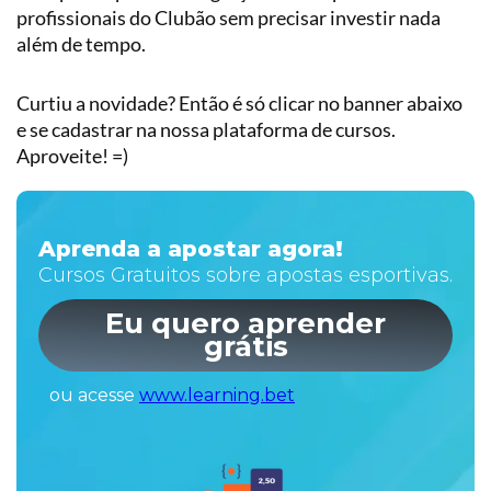
profissionais do Clubão sem precisar investir nada
além de tempo.
Curtiu a novidade? Então é só clicar no banner abaixo
e se cadastrar na nossa plataforma de cursos.
Aproveite! =)
Aprenda a apostar agora!
Cursos Gratuitos sobre apostas esportivas.
Eu quero aprender
grátis
ou acesse
www.learning.bet