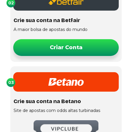
02
Crie sua conta na Betfair
A maior bolsa de apostas do mundo
Criar Conta
03
Crie sua conta na Betano
Site de apostas com odds altas turbinadas