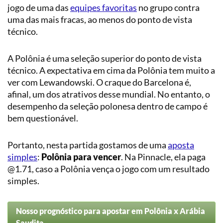
jogo de uma das
equipes favoritas
no grupo contra
uma das mais fracas, ao menos do ponto de vista
técnico.
A Polônia é uma seleção superior do ponto de vista
técnico. A expectativa em cima da Polônia tem muito a
ver com Lewandowski. O craque do Barcelona é,
afinal, um dos atrativos desse mundial. No entanto, o
desempenho da seleção polonesa dentro de campo é
bem questionável.
Portanto, nesta partida gostamos de uma
aposta
simples
:
Polônia para vencer
. Na Pinnacle, ela paga
@1.71, caso a Polônia vença o jogo com um resultado
simples.
Nosso prognóstico para apostar em Polônia x Arábia
Saudita