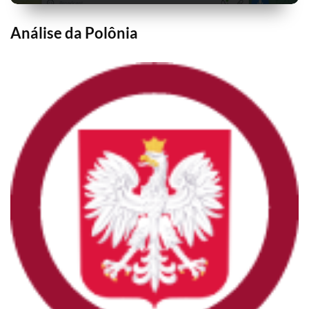
Futebol
Banca
Americano
Análise da Polônia
Planilha
Loterias
de
Precificação
Simulador
de
Apostas