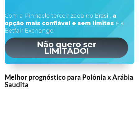
Com a Pinnacle terceirizada no Brasil,
a
opção mais confiável e sem limites
é a
Betfair Exchange.
Não quero ser
LIMITADO!
Melhor prognóstico para Polônia x Arábia
Saudita