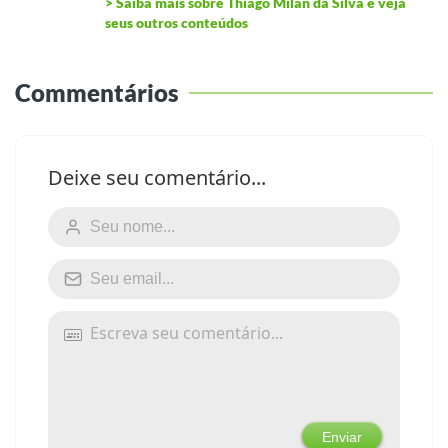
> Saiba mais sobre Thiago Milan da Silva e veja
seus outros conteúdos
Commentários
Deixe seu comentário...