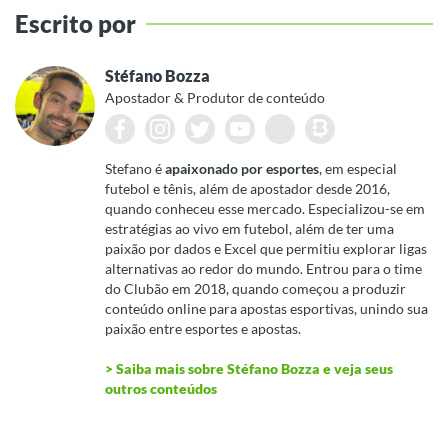
Escrito por
Stéfano Bozza
Apostador & Produtor de conteúdo
Stefano é
apaixonado por esportes
, em especial
futebol e tênis, além de apostador desde 2016,
quando conheceu esse mercado. Especializou-se em
estratégias ao vivo em futebol, além de ter uma
paixão por dados e Excel que permitiu explorar ligas
alternativas ao redor do mundo. Entrou para o time
do Clubão em 2018, quando começou a produzir
conteúdo online para apostas esportivas, unindo sua
paixão entre esportes e apostas.
> Saiba mais sobre Stéfano Bozza e veja seus
outros conteúdos