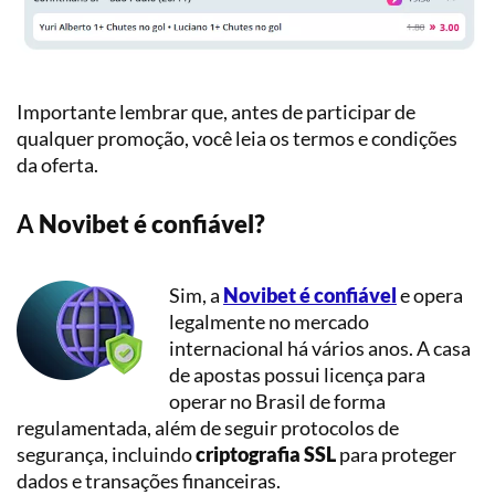
Importante lembrar que, antes de participar de
qualquer promoção, você leia os termos e condições
da oferta.
A
Novibet é confiável?
Sim, a
Novibet é confiável
e opera
legalmente no mercado
internacional há vários anos. A casa
de apostas possui licença para
operar no Brasil de forma
regulamentada, além de seguir protocolos de
segurança, incluindo
criptografia SSL
para proteger
dados e transações financeiras.