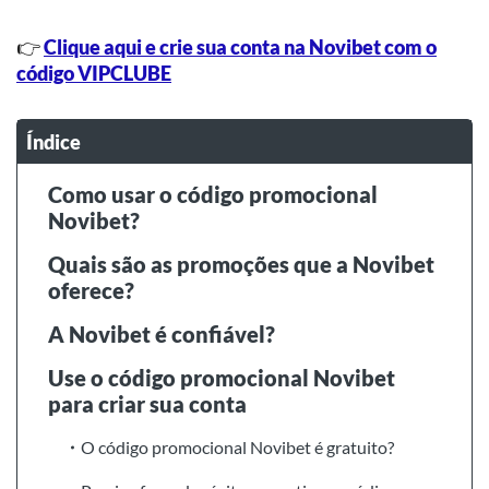
de
Trading
Brasil
Apostas
Esportivo
Esportivas
👉
Clique aqui e crie sua conta na Novibet com o
Internacionais
código VIPCLUBE
Entrevistas
Quiz:
Seleções
Descubra
Outras
o
categorias
Índice
Chances de
seu
título e
perfil
rebaixamento
de
Como usar o código promocional
apostador
Novibet?
Validador
Quais são as promoções que a Novibet
Estatístico
oferece?
de
E-
Estratégias
sports
A Novibet é confiável?
Basquete
Use o código promocional Novibet
para criar sua conta
Tênis
Planilha
O código promocional Novibet é gratuito?
Vôlei
Gestão
de