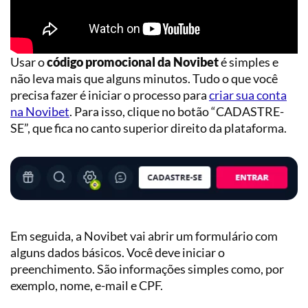
Usar o
código promocional da Novibet
é simples e
não leva mais que alguns minutos. Tudo o que você
precisa fazer é iniciar o processo para
criar sua conta
na Novibet
. Para isso, clique no botão “CADASTRE-
SE”, que fica no canto superior direito da plataforma.
Em seguida, a Novibet vai abrir um formulário com
alguns dados básicos. Você deve iniciar o
preenchimento. São informações simples como, por
exemplo, nome, e-mail e CPF.