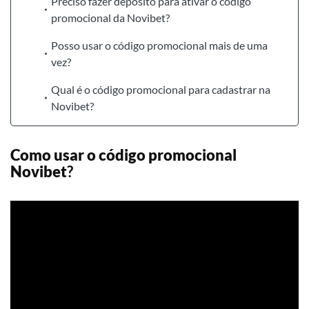
Preciso fazer depósito para ativar o código
Futebol
Banca
promocional da Novibet?
Americano
Planilha
Posso usar o código promocional mais de uma
Loterias
de
Precificação
vez?
Simulador
Qual é o código promocional para cadastrar na
de
Novibet?
Apostas
Como usar o código promocional
Novibet
?