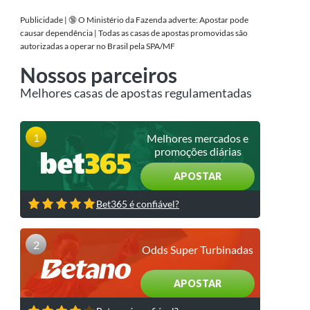
Publicidade | 🔞 O Ministério da Fazenda adverte: Apostar pode
causar dependência | Todas as casas de apostas promovidas são
autorizadas a operar no Brasil pela SPA/MF
Nossos parceiros
Melhores casas de apostas regulamentadas
Melhores mercados e
promoções diárias
APOSTAR
Bet365 é confiável?
Odds Super Turbinadas
APOSTAR