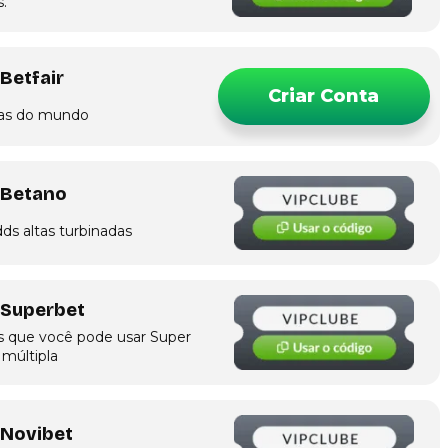
.
 Betfair
Criar Conta
tas do mundo
 Betano
ds altas turbinadas
 Superbet
s que você pode usar Super
 múltipla
 Novibet