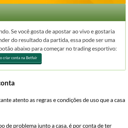
ndo. Se você gosta de apostar ao vivo e gostaria
nder do resultado da partida, essa pode ser uma
 botão abaixo para começar no trading esportivo:
 criar conta na Betfair
conta
tante atento as regras e condições de uso que a casa
 de problema junto a casa, é por conta de ter