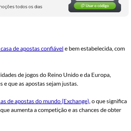
moções todos os dias
 casa de apostas confiável
e bem estabelecida, com
ridades de jogos do Reino Unido e da Europa,
 e que as apostas sejam justas.
sas de apostas do mundo (Exchange)
, o que significa
o que aumenta a competição e as chances de obter