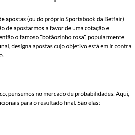
e apostas (ou do próprio Sportsbook da Betfair)
o de apostarmos a favor de uma cotação e
 então o famoso “botãozinho rosa”, popularmente
inal, designa apostas cujo objetivo está em ir contra
o.
co, pensemos no mercado de probabilidades. Aqui,
cionais para o resultado final. São elas: