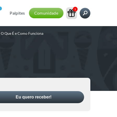
S
1
Palpites
Comunidade
ostas
Opiniões
r: O Que É e Como Funciona
0
/
/
o na bet365
betfair como funciona
Eu quero receber!