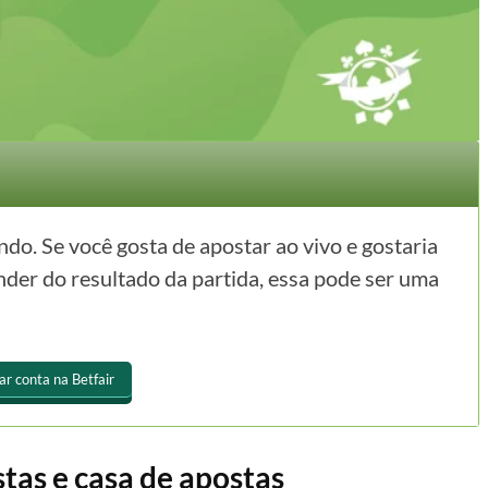
ndo. Se você gosta de apostar ao vivo e gostaria
nder do resultado da partida, essa pode ser uma
ar conta na Betfair
tas e casa de apostas