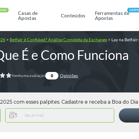
NOVO
GRÁTI
Casas de
Ferramentas de
Conteúdos
Apostas
Apostas
squisar por
Palpites
Conteúdos
Casas de Ap
026
>
Betfair é Confiável? Análise Completa da Exchange
>
Lay na Betfai
 Que É e Como Funciona
quisas populares:
/
como apostar na bet365
como fazer o cadastr
/
/
egram tips
melhores casas de apostas
cursos
Opiniões
Nenhuma avaliação
0
025 com esses palpites. Cadastre e receba a Boa do Dia