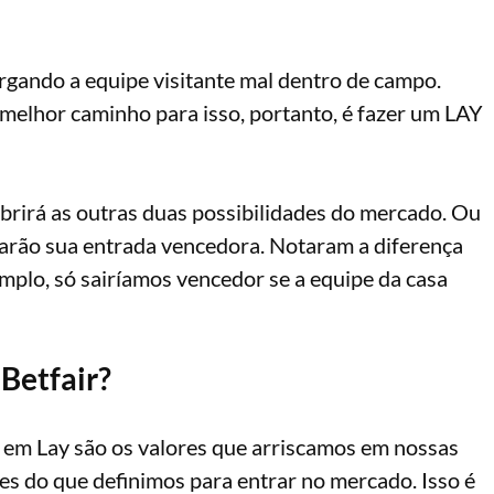
rgando a equipe visitante mal dentro de campo.
O melhor caminho para isso, portanto, é fazer um LAY
brirá as outras duas possibilidades do mercado. Ou
á farão sua entrada vencedora. Notaram a diferença
mplo, só sairíamos vencedor se a equipe da casa
 Betfair?
 em Lay são os valores que arriscamos em nossas
tes do que definimos para entrar no mercado. Isso é