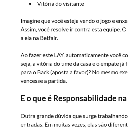
Vitória do visitante
Imagine que você esteja vendo o jogo e enxe
Assim, você resolve ir contra esta equipe. 
a ela na Betfair.
Ao fazer este LAY, automaticamente você co
seja, a vitória do time da casa e o empate j
para o Back (aposta a favor)? No mesmo exe
vencesse a partida.
E o que é Responsabilidade na
Outra grande dúvida que surge trabalhando
entradas. Em muitas vezes, elas são diferen