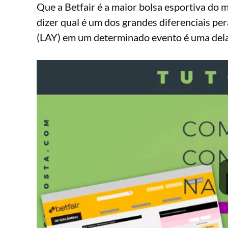
Que a Betfair é a maior bolsa esportiva do 
dizer qual é um dos grandes diferenciais p
(LAY) em um determinado evento é uma dela