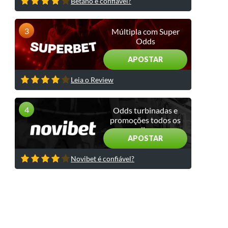
Betano é confiável?
Múltipla com Super
Odds
APOSTAR
Leia o Review
Odds turbinadas e
promoções todos os
dias
APOSTAR
Novibet é confiável?