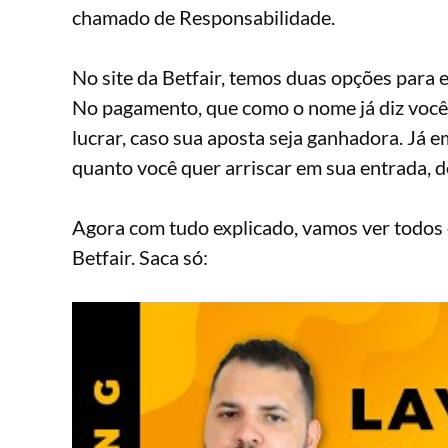
chamado de Responsabilidade.
No site da Betfair, temos duas opções para
No pagamento, que como o nome já diz você 
lucrar, caso sua aposta seja ganhadora. Já e
quanto você quer arriscar em sua entrada, d
Agora com tudo explicado, vamos ver todos es
Betfair. Saca só: