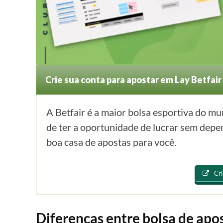
Crie sua conta para apostar em Lay Betfair
A Betfair é a maior bolsa esportiva do mu
de ter a oportunidade de lucrar sem depe
boa casa de apostas para você.
Cri
Diferenças entre bolsa de apos