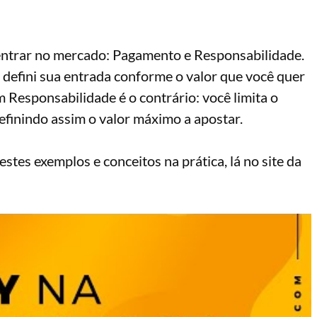
 entrar no mercado: Pagamento e Responsabilidade.
defini sua entrada conforme o valor que você quer
m Responsabilidade é o contrário: você limita o
efinindo assim o valor máximo a apostar.
tes exemplos e conceitos na prática, lá no site da