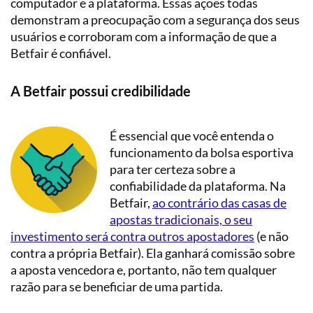
computador e a plataforma. Essas ações todas
demonstram a preocupação com a segurança dos seus
usuários e corroboram com a informação de que a
Betfair é confiável.
A Betfair possui credibilidade
É essencial que você entenda o
funcionamento da bolsa esportiva
para ter certeza sobre a
confiabilidade da plataforma. Na
Betfair,
ao contrário das casas de
apostas tradicionais, o seu
investimento será contra outros apostadores
(e não
contra a própria Betfair). Ela ganhará comissão sobre
a aposta vencedora e, portanto, não tem qualquer
razão para se beneficiar de uma partida.