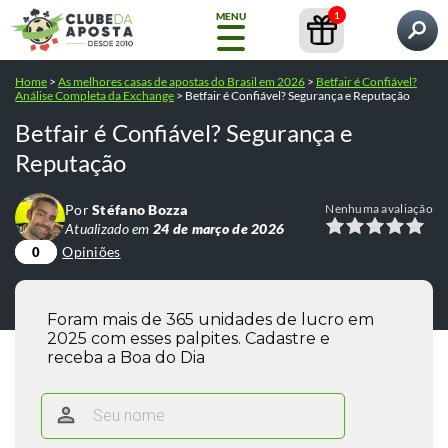
1
MENU
Pesquisar por
Home
>
As melhores casas de apostas do Brasil em 2026
>
Betfair é Confiável?
Home
Opiniões
0
Nossa Avaliação
Análise Completa da Exchange
>
Betfair é Confiável? Segurança e Reputação
Palpites
Conteúdos
Casas de Apostas
Betfair é Confiável? Segurança e
NOVO
Copa
Reputação
do
Mundo
Por
Stéfano Bozza
Nenhuma avaliação
Atualizado em
24 de março de 2026
Opiniões
0
Casas
de
Apostas
Foram mais de 365 unidades de lucro em
2025 com esses palpites. Cadastre e
Pesquisas populares:
/
como apostar na bet365
como fazer o
receba a Boa do Dia
Bônus
/
/
cadastro na bet365
betfair como funciona
telegram tips
e
/
/
melhores casas de apostas
cursos
Conteúdos
Promoções
Guia