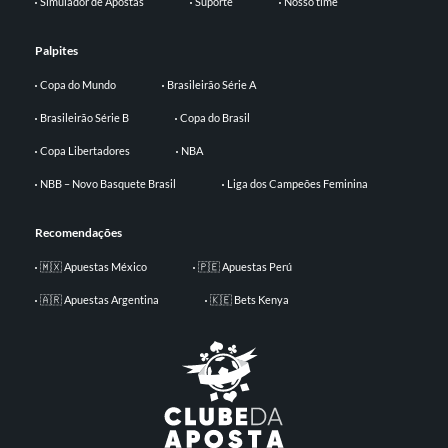
Simulador de Apostas
Suporte
Nosso time
Palpites
Copa do Mundo
Brasileirão Série A
Brasileirão Série B
Copa do Brasil
Copa Libertadores
NBA
NBB – Novo Basquete Brasil
Liga dos Campeões Feminina
Recomendações
🇲🇽 Apuestas México
🇵🇪 Apuestas Perú
🇦🇷 Apuestas Argentina
🇰🇪 Bets Kenya