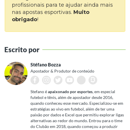
profissionais para te ajudar ainda mais
nas apostas esportivas.
Muito
obrigado
!
Escrito por
Stéfano Bozza
Apostador & Produtor de conteúdo
Stefano é
apaixonado por esportes
, em especial
futebol e tênis, além de apostador desde 2016,
quando conheceu esse mercado. Especializou-se em
estratégias ao vivo em futebol, além de ter uma
paixão por dados e Excel que permitiu explorar ligas
alternativas ao redor do mundo. Entrou para o time
do Clubão em 2018, quando começou a produzir