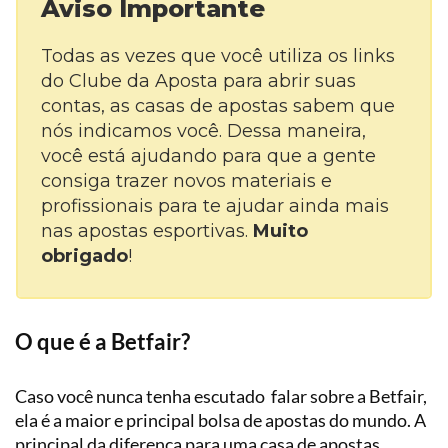
Aviso Importante
Futebol
Banca
Americano
Planilha
Todas as vezes que você utiliza os links
Loterias
de
do Clube da Aposta para abrir suas
Precificação
contas, as casas de apostas sabem que
Simulador
nós indicamos você. Dessa maneira,
de
você está ajudando para que a gente
Apostas
consiga trazer novos materiais e
profissionais para te ajudar ainda mais
nas apostas esportivas.
Muito
obrigado
!
O que é a Betfair?
Caso você nunca tenha escutado falar sobre a Betfair,
ela é a maior e principal bolsa de apostas do mundo. A
principal da diferença para uma casa de apostas