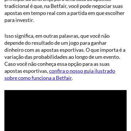
tradicional é que, na Betfair, você pode negociar suas
apostas em tempo real com a partida em que escolher
para investir.
Isso significa, em outras palavras, que você não
depende do resultado de um jogo para ganhar
dinheiro com as apostas esportivas. O que importa é a
variação das probabilidades ao longo de um evento.
Caso você não conheça essa opção para as suas
apostas esportivas,
confira o nosso guia ilustrado
sobre como funciona a Betfair
.