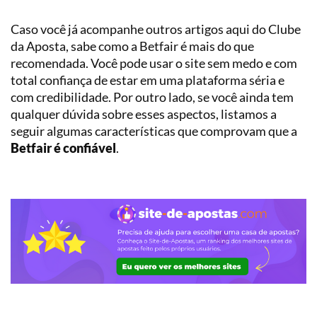
Caso você já acompanhe outros artigos aqui do Clube
da Aposta, sabe como a Betfair é mais do que
recomendada. Você pode usar o site sem medo e com
total confiança de estar em uma plataforma séria e
com credibilidade. Por outro lado, se você ainda tem
qualquer dúvida sobre esses aspectos, listamos a
seguir algumas características que comprovam que a
Betfair é confiável
.