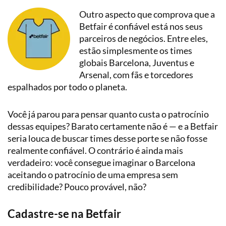
Outro aspecto que comprova que a
Betfair é confiável está nos seus
parceiros de negócios. Entre eles,
estão simplesmente os times
globais Barcelona, Juventus e
Arsenal, com fãs e torcedores
espalhados por todo o planeta.
Você já parou para pensar quanto custa o patrocínio
dessas equipes? Barato certamente não é — e a Betfair
seria louca de buscar times desse porte se não fosse
realmente confiável. O contrário é ainda mais
verdadeiro: você consegue imaginar o Barcelona
aceitando o patrocínio de uma empresa sem
credibilidade? Pouco provável, não?
Cadastre-se na Betfair