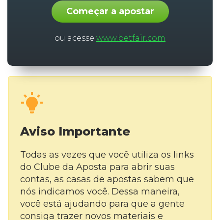
Começar a apostar
ou acesse
www.betfair.com
Aviso Importante
Todas as vezes que você utiliza os links
do Clube da Aposta para abrir suas
contas, as casas de apostas sabem que
nós indicamos você. Dessa maneira,
você está ajudando para que a gente
consiga trazer novos materiais e