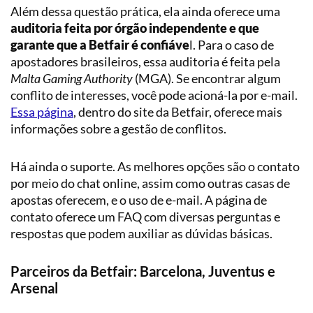
Além dessa questão prática, ela ainda oferece uma
auditoria feita por órgão independente e que
garante que a Betfair é confiáve
l. Para o caso de
apostadores brasileiros, essa auditoria é feita pela
Malta Gaming Authority
(MGA). Se encontrar algum
conflito de interesses, você pode acioná-la por e-mail.
Essa página
, dentro do site da Betfair, oferece mais
informações sobre a gestão de conflitos.
Há ainda o suporte. As melhores opções são o contato
por meio do chat online, assim como outras casas de
apostas oferecem, e o uso de e-mail. A página de
contato oferece um FAQ com diversas perguntas e
respostas que podem auxiliar as dúvidas básicas.
Parceiros da Betfair: Barcelona, Juventus e
Arsenal