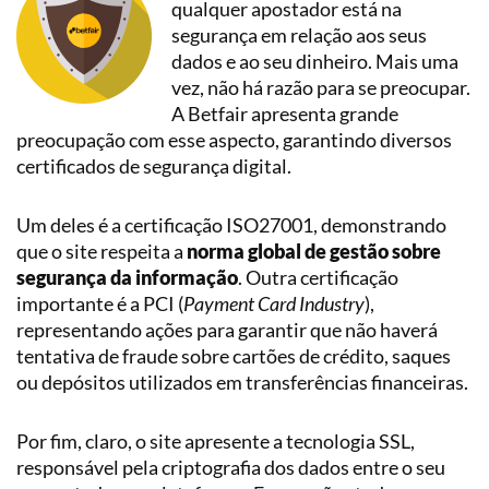
qualquer apostador está na
segurança em relação aos seus
dados e ao seu dinheiro. Mais uma
vez, não há razão para se preocupar.
A Betfair apresenta grande
preocupação com esse aspecto, garantindo diversos
certificados de segurança digital.
Um deles é a certificação ISO27001, demonstrando
que o site respeita a
norma global de gestão sobre
segurança da informação
. Outra certificação
importante é a PCI (
Payment Card Industry
),
representando ações para garantir que não haverá
tentativa de fraude sobre cartões de crédito, saques
ou depósitos utilizados em transferências financeiras.
Por fim, claro, o site apresente a tecnologia SSL,
responsável pela criptografia dos dados entre o seu