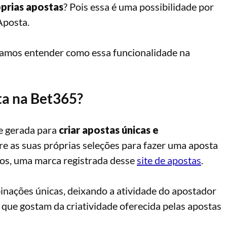
óprias apostas
? Pois essa é uma possibilidade por
Aposta.
vamos entender como essa funcionalidade na
sta na Bet365?
e gerada para
criar apostas únicas e
re as suas próprias seleções para fazer uma aposta
os, uma marca registrada desse
site de apostas
.
inações únicas, deixando a atividade do apostador
 que gostam da criatividade oferecida pelas apostas