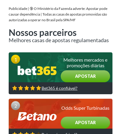
Publicidade | 🔞 O Ministério da Fazenda adverte: Apostar pode
causar dependência | Todas as casas de apostas promovidas são
autorizadas a operar no Brasil pela SPA/MF
Nossos parceiros
Melhores casas de apostas regulamentadas
Melhores mercados e
promoções diárias
APOSTAR
Bet365 é confiável?
Odds Super Turbinadas
APOSTAR