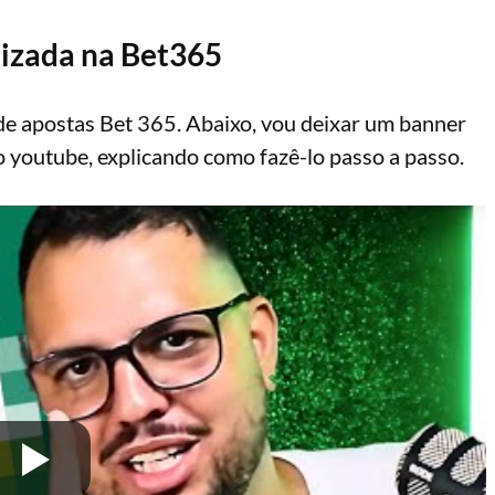
lizada na Bet365
 de apostas Bet 365. Abaixo, vou deixar um banner
o youtube, explicando como fazê-lo passo a passo.