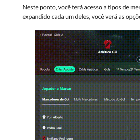
Neste ponto, você terá acesso a tipos de m
expandido cada um deles, você verá as opçõe