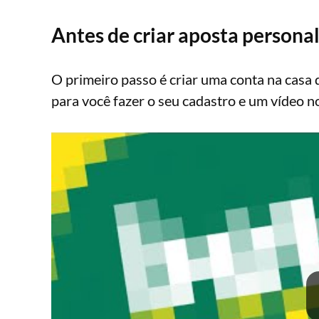
Antes de criar aposta persona
O primeiro passo é criar uma conta na casa
para você fazer o seu cadastro e um vídeo n