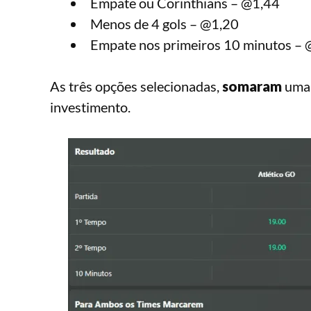
Empate ou Corinthians – @1,44
Menos de 4 gols – @1,20
Empate nos primeiros 10 minutos –
As três opções selecionadas,
somaram
um
investimento.