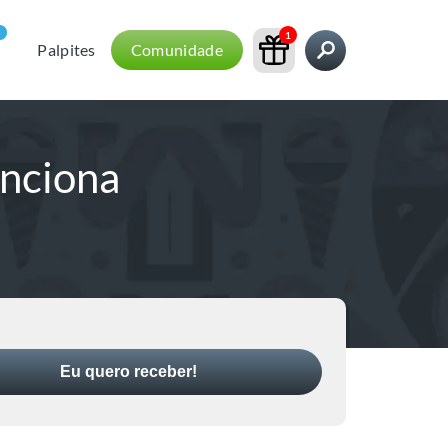
S
1
Palpites
Comunidade
ostas
Opiniões
0
unciona
/
/
o na bet365
betfair como funciona
Eu quero receber!