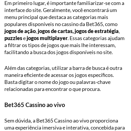
Em primeiro lugar, é importante familiarizar-se com a
interface do site. Geralmente, você encontrará um
menu principal que destaca as categorias mais
populares disponíveis no cassino da Bet365, como
jogos de ação
,
jogos de cartas,
jogos de estratégia
,
puzzles
e
jogos multiplayer
. Essas categorias ajudam
a filtrar os tipos de jogos que mais lhe interessam,
facilitando a busca dos jogos disponíveis no site.
Além das categorias, utilizar a barra de busca é outra
maneira eficiente de acessar os jogos específicos.
Basta digitar o nome do jogo ou palavras-chave
relacionadas para encontrar o que procura.
Bet365 Cassino ao vivo
Sem dúvida, a Bet365 Cassino ao vivo proporciona
uma experiência imersiva e interativa, concebida para