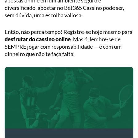
apostas online em um ambiente seguro e
diversificado, apostar no Bet365 Cassino pode ser,
sem dúvida, uma escolha valiosa.
Então, não perca tempo! Registre-se hoje mesmo para
desfrutar do cassino online
. Mas ó, lembre-se de
SEMPRE jogar com responsabilidade — e com um
dinheiro que não te faça falta.