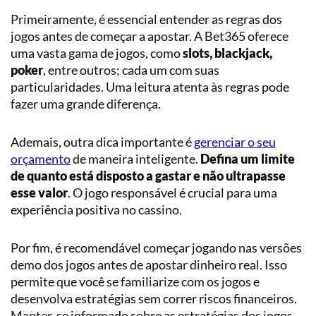
Primeiramente, é essencial entender as regras dos
jogos antes de começar a apostar. A Bet365 oferece
uma vasta gama de jogos, como
slots, blackjack,
poker
, entre outros; cada um com suas
particularidades. Uma leitura atenta às regras pode
fazer uma grande diferença.
Ademais, outra dica importante é
gerenciar o seu
orçamento
de maneira inteligente.
Defina um limite
de quanto está disposto a gastar e não ultrapasse
esse valor
. O jogo responsável é crucial para uma
experiência positiva no cassino.
Por fim, é recomendável começar jogando nas versões
demo dos jogos antes de apostar dinheiro real. Isso
permite que você se familiarize com os jogos e
desenvolva estratégias sem correr riscos financeiros.
Manter-se informado sobre as estratégias dos jogos