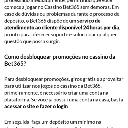
processado imediatamente, permitindo que você
comece a jogar no Cassino Bet365 sem demoras. Em
caso de dúvidas ou problemas durante o processo de
depósito, o Bet365 dispõe de um
serviço de
atendimento ao cliente disponível 24 horas por dia
,
pronto para oferecer suporte e solucionar qualquer
questão que possa surgir.
Como desbloquear promoções no cassino da
Bet365?
Para desbloquear promoções, giros grátis e aproveitar
para utilizar nos jogos do cassino da Bet365,
primeiramente, é necessário criar uma conta na
plataforma. Se você já possui uma conta na casa, basta
acessar o site e fazer o login
.
Em seguida, faça um depósito um mínimo na