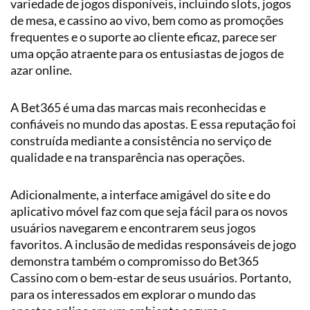
variedade de jogos disponíveis, incluindo slots, jogos
de mesa, e cassino ao vivo, bem como as promoções
frequentes e o suporte ao cliente eficaz, parece ser
uma opção atraente para os entusiastas de jogos de
azar online.
A Bet365 é uma das marcas mais reconhecidas e
confiáveis no mundo das apostas. E essa reputação foi
construída mediante a consistência no serviço de
qualidade e na transparência nas operações.
Adicionalmente, a interface amigável do site e do
aplicativo móvel faz com que seja fácil para os novos
usuários navegarem e encontrarem seus jogos
favoritos. A inclusão de medidas responsáveis de jogo
demonstra também o compromisso do Bet365
Cassino com o bem-estar de seus usuários. Portanto,
para os interessados em explorar o mundo das