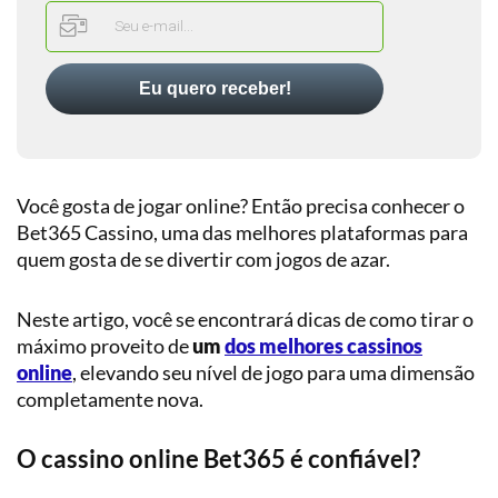
de
para
Apostas
Betfair
a
Fase
Últimas
Betano
de
do
Eu quero receber!
Palpites
Grupos
Blog
Boa
Palpites
Promoções
do
Copa
do
Dia
do
Dia
munidade
Superbet
|
Você gosta de jogar online? Então precisa conhecer o
Mundo
Bilhete
SuperOdds
2026
Bet365 Cassino, uma das melhores plataformas para
Apostas
Pronto
Novibet
e
Esportivas
quem gosta de se divertir com jogos de azar.
para
Promos
Comparador
Hoje
KTO
de
Como
Calculadora
Odds
Neste artigo, você se encontrará dicas de como tirar o
apostar?
Palpites
Sportingbet
de
de
máximo proveito de
um
dos melhores cassinos
Apostas
Estratégias
hoje
online
Ver
, elevando seu nível de jogo para uma dimensão
de
todas
Cursos
completamente nova.
Apostas
Brasil
de
Apostas
Trading
Internacionais
O cassino online Bet365 é confiável?
Esportivas
Esportivo
Seleções