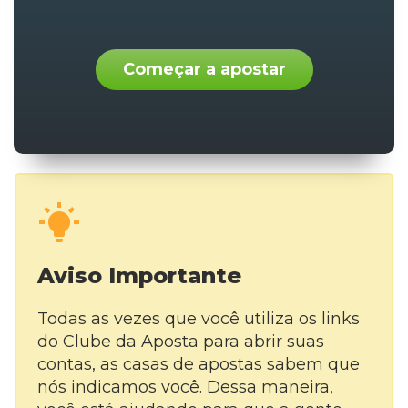
Começar a apostar
Aviso Importante
Todas as vezes que você utiliza os links
do Clube da Aposta para abrir suas
contas, as casas de apostas sabem que
nós indicamos você. Dessa maneira,