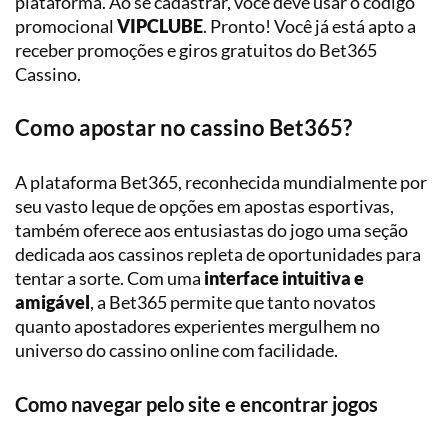
plataforma. Ao se cadastrar, você deve usar o código
promocional
VIPCLUBE
. Pronto! Você já está apto a
receber promoções e giros gratuitos do Bet365
Cassino.
Como apostar no cassino Bet365?
A plataforma Bet365, reconhecida mundialmente por
seu vasto leque de opções em apostas esportivas,
também oferece aos entusiastas do jogo uma seção
dedicada aos cassinos repleta de oportunidades para
tentar a sorte. Com uma
interface intuitiva e
amigável
, a Bet365 permite que tanto novatos
quanto apostadores experientes mergulhem no
universo do cassino online com facilidade.
Como navegar pelo site e encontrar jogos