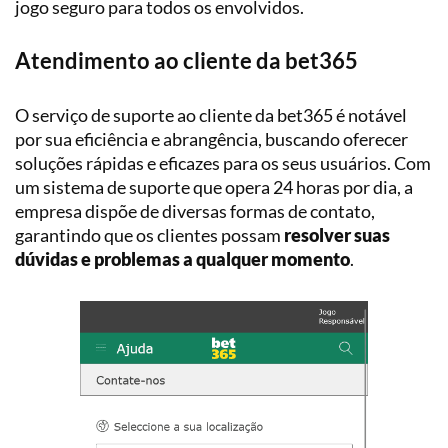
jogo seguro para todos os envolvidos.
Atendimento ao cliente da bet365
O serviço de suporte ao cliente da bet365 é notável
por sua eficiência e abrangência, buscando oferecer
soluções rápidas e eficazes para os seus usuários. Com
um sistema de suporte que opera 24 horas por dia, a
empresa dispõe de diversas formas de contato,
garantindo que os clientes possam
resolver suas
dúvidas e problemas a qualquer momento
.