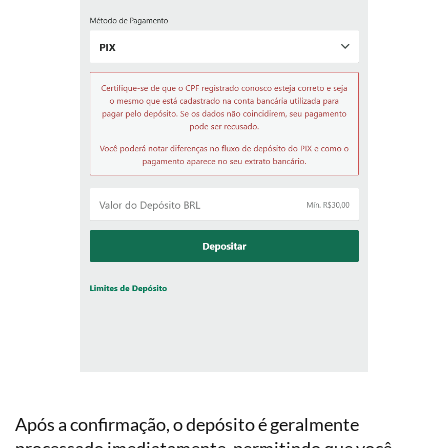
Após a confirmação, o depósito é geralmente