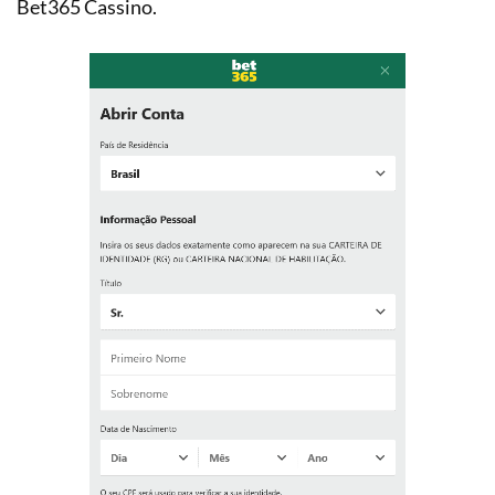
Bet365 Cassino.