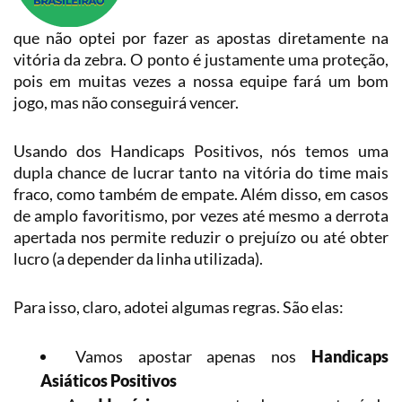
que não optei por fazer as apostas diretamente na
vitória da zebra. O ponto é justamente uma proteção,
pois em muitas vezes a nossa equipe fará um bom
jogo, mas não conseguirá vencer.
Usando dos Handicaps Positivos, nós temos uma
dupla chance de lucrar tanto na vitória do time mais
fraco, como também de empate. Além disso, em casos
de amplo favoritismo, por vezes até mesmo a derrota
apertada nos permite reduzir o prejuízo ou até obter
lucro (a depender da linha utilizada).
Para isso, claro, adotei algumas regras. São elas:
Vamos apostar apenas nos
Handicaps
Asiáticos Positivos