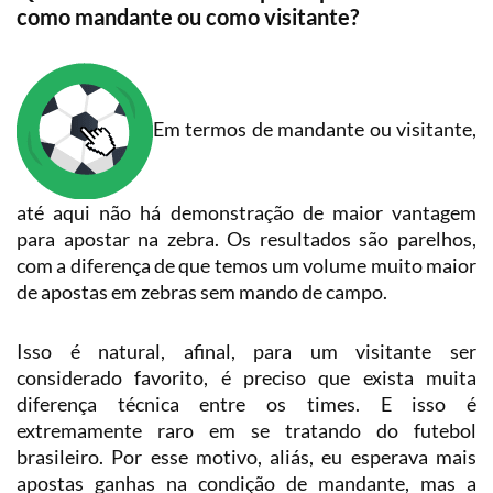
como mandante ou como visitante?
Em termos de mandante ou visitante,
até aqui não há demonstração de maior vantagem
para apostar na zebra. Os resultados são parelhos,
com a diferença de que temos um volume muito maior
de apostas em zebras sem mando de campo.
Isso é natural, afinal, para um visitante ser
considerado favorito, é preciso que exista muita
diferença técnica entre os times. E isso é
extremamente raro em se tratando do futebol
brasileiro. Por esse motivo, aliás, eu esperava mais
apostas ganhas na condição de mandante, mas a