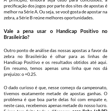
precificação dos jogos por parte dos sites de apostas é
melhor na Série A. Ou seja, se você gosta de apostar na
zebra, a Série B reúne melhores oportunidades.
Vale a pena usar o Handicap Positivo no
Brasileirão?
Outro ponto de análise das nossas apostas a favor da
zebra no Brasileirão é olhar para as linhas de
Handicap Positivo e os resultados obtidos até aqui.
Em resumo, temos apenas uma linha que nos dá
prejuízo: o +0.25.
O dado curioso é que, nesse começo da campeonato,
tivemos exatamente metade de apostas ganhas. O
problema é que boa parte delas foi com empate e,
neste caso, recebemos apenas metade do nosso lucro.