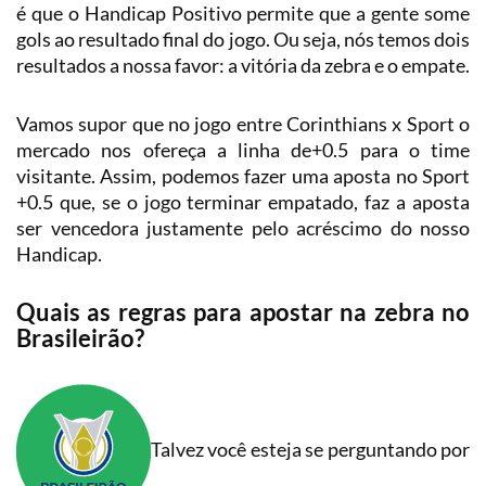
é que o Handicap Positivo permite que a gente some
gols ao resultado final do jogo. Ou seja, nós temos dois
resultados a nossa favor: a vitória da zebra e o empate.
Vamos supor que no jogo entre Corinthians x Sport o
mercado nos ofereça a linha de+0.5 para o time
visitante. Assim, podemos fazer uma aposta no Sport
+0.5 que, se o jogo terminar empatado, faz a aposta
ser vencedora justamente pelo acréscimo do nosso
Handicap.
Quais as regras para apostar na zebra no
Brasileirão?
Talvez você esteja se perguntando por