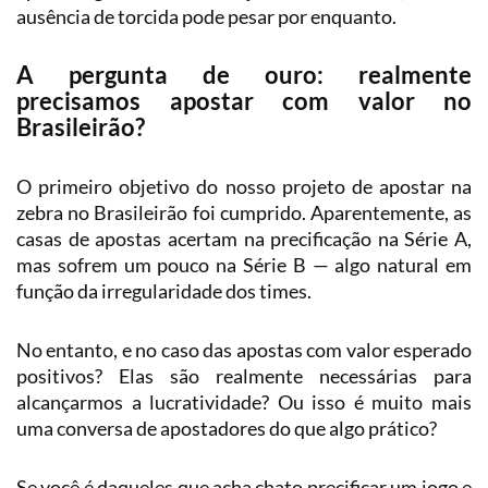
ausência de torcida pode pesar por enquanto.
A pergunta de ouro: realmente
precisamos apostar com valor no
Brasileirão?
O primeiro objetivo do nosso projeto de apostar na
zebra no Brasileirão foi cumprido. Aparentemente, as
casas de apostas acertam na precificação na Série A,
mas sofrem um pouco na Série B — algo natural em
função da irregularidade dos times.
No entanto, e no caso das apostas com valor esperado
positivos? Elas são realmente necessárias para
alcançarmos a lucratividade? Ou isso é muito mais
uma conversa de apostadores do que algo prático?
Se você é daqueles que acha chato precificar um jogo e