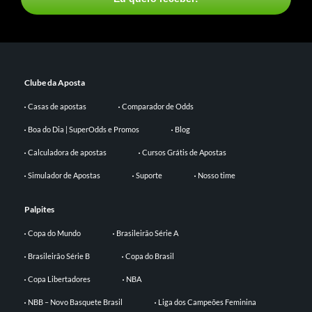
Clube da Aposta
Casas de apostas
Comparador de Odds
Boa do Dia | SuperOdds e Promos
Blog
Calculadora de apostas
Cursos Grátis de Apostas
Simulador de Apostas
Suporte
Nosso time
Palpites
Copa do Mundo
Brasileirão Série A
Brasileirão Série B
Copa do Brasil
Copa Libertadores
NBA
NBB – Novo Basquete Brasil
Liga dos Campeões Feminina