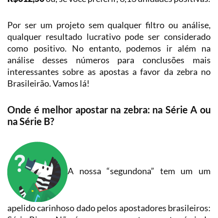
Por ser um projeto sem qualquer filtro ou análise,
qualquer resultado lucrativo pode ser considerado
como positivo. No entanto, podemos ir além na
análise desses números para conclusões mais
interessantes sobre as apostas a favor da zebra no
Brasileirão. Vamos lá!
Onde é melhor apostar na zebra: na Série A ou
na Série B?
A nossa “segundona” tem um um
apelido carinhoso dado pelos apostadores brasileiros: