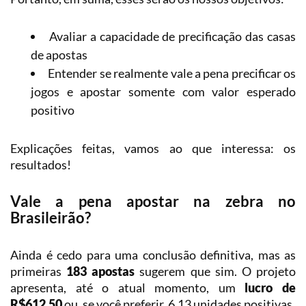
Avaliar a capacidade de precificação das casas
de apostas
Entender se realmente vale a pena precificar os
jogos e apostar somente com valor esperado
positivo
Explicações feitas, vamos ao que interessa: os
resultados!
Vale a pena apostar na zebra no
Brasileirão?
Ainda é cedo para uma conclusão definitiva, mas as
primeiras
183 apostas
sugerem que sim. O projeto
apresenta, até o atual momento, um
lucro de
R$612,50
ou, se você preferir, 6,13 unidades positivas.