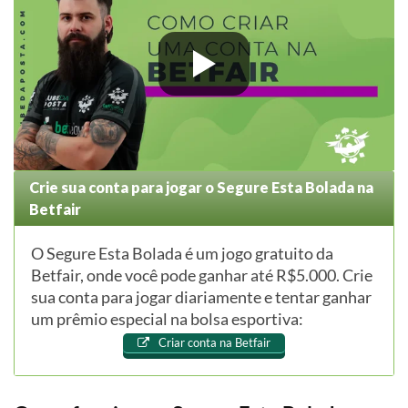
Crie sua conta para jogar o Segure Esta Bolada na
Betfair
O Segure Esta Bolada é um jogo gratuito da
Betfair, onde você pode ganhar até R$5.000. Crie
sua conta para jogar diariamente e tentar ganhar
um prêmio especial na bolsa esportiva:
Criar conta na Betfair