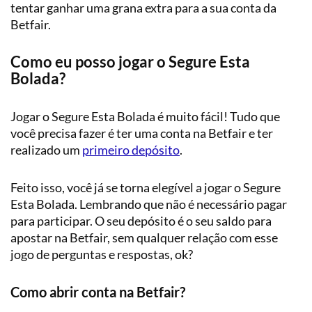
tentar ganhar uma grana extra para a sua conta da
Betfair.
Como eu posso jogar o Segure Esta
Bolada?
Jogar o Segure Esta Bolada é muito fácil! Tudo que
você precisa fazer é ter uma conta na Betfair e ter
realizado um
primeiro depósito
.
Feito isso, você já se torna elegível a jogar o Segure
Esta Bolada. Lembrando que não é necessário pagar
para participar. O seu depósito é o seu saldo para
apostar na Betfair, sem qualquer relação com esse
jogo de perguntas e respostas, ok?
Como abrir conta na Betfair?