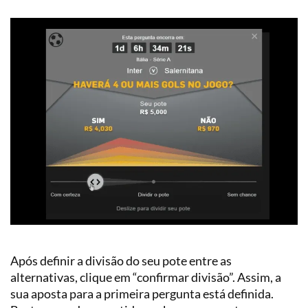
Após definir a divisão do seu pote entre as
alternativas, clique em “confirmar divisão”. Assim, a
sua aposta para a primeira pergunta está definida.