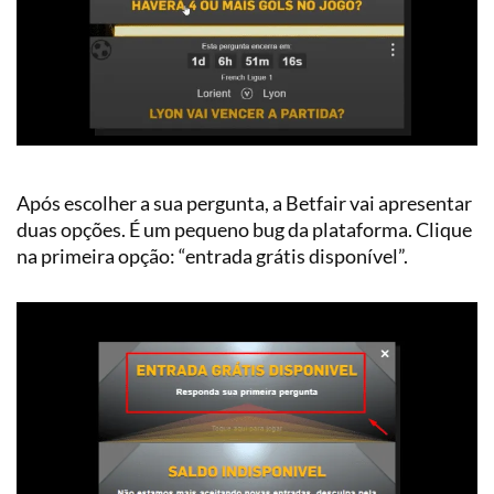
Após escolher a sua pergunta, a Betfair vai apresentar
duas opções. É um pequeno bug da plataforma. Clique
na primeira opção: “entrada grátis disponível”.