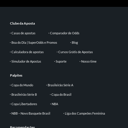
Clube da Aposta
Casas de apostas
Comparador de Odds
Boa do Dia | SuperOdds e Promos
Blog
Calculadora de apostas
Cursos Grátis de Apostas
Simulador de Apostas
Suporte
Nosso time
Palpites
Copa do Mundo
Brasileirão Série A
Brasileirão Série B
Copa do Brasil
Copa Libertadores
NBA
NBB – Novo Basquete Brasil
Liga dos Campeões Feminina
Recomendações