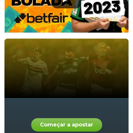
Loterias
Precificação
Simulador
de
Apostas
Começar a apostar