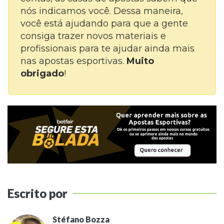
nós indicamos você. Dessa maneira,
você está ajudando para que a gente
consiga trazer novos materiais e
profissionais para te ajudar ainda mais
nas apostas esportivas.
Muito
obrigado
!
Escrito por
Stéfano Bozza