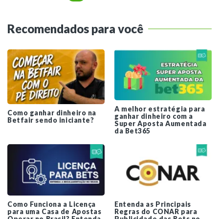
Recomendados para você
A melhor estratégia para
Como ganhar dinheiro na
ganhar dinheiro com a
Betfair sendo iniciante?
Super Aposta Aumentada
da Bet365
Como Funciona a Licença
Entenda as Principais
para uma Casa de Apostas
Regras do CONAR para
Operar no Brasil? Entenda
Publicidade das Bets no