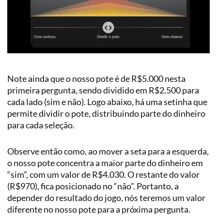
Note ainda que o nosso pote é de R$5.000 nesta
primeira pergunta, sendo dividido em R$2.500 para
cada lado (sim e não). Logo abaixo, há uma setinha que
permite dividir o pote, distribuindo parte do dinheiro
para cada seleção.
Observe então como, ao mover a seta para a esquerda,
o nosso pote concentra a maior parte do dinheiro em
“sim”, com um valor de R$4.030. O restante do valor
(R$970), fica posicionado no “não”. Portanto, a
depender do resultado do jogo, nós teremos um valor
diferente no nosso pote para a próxima pergunta.