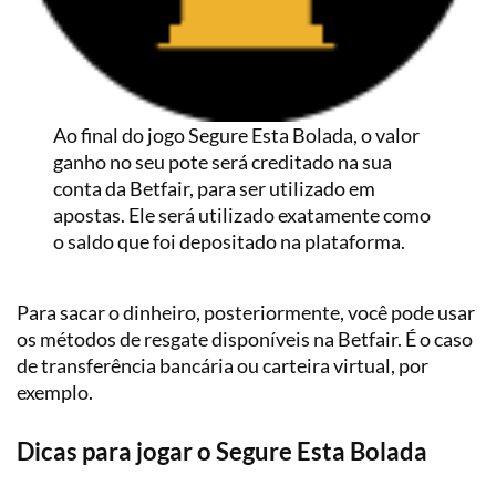
Ao final do jogo Segure Esta Bolada, o valor
ganho no seu pote será creditado na sua
conta da Betfair, para ser utilizado em
apostas. Ele será utilizado exatamente como
o saldo que foi depositado na plataforma.
Para sacar o dinheiro, posteriormente, você pode usar
os métodos de resgate disponíveis na Betfair. É o caso
de transferência bancária ou carteira virtual, por
exemplo.
Dicas para jogar o Segure Esta Bolada