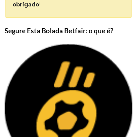
obrigado
!
Segure Esta Bolada Betfair: o que é?