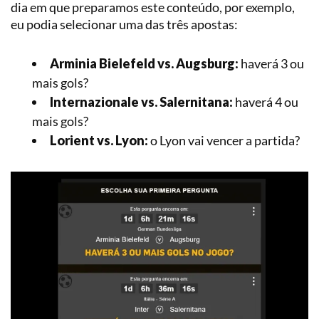
dia em que preparamos este conteúdo, por exemplo,
eu podia selecionar uma das três apostas:
Arminia Bielefeld vs. Augsburg:
haverá 3 ou
mais gols?
Internazionale vs. Salernitana:
haverá 4 ou
mais gols?
Lorient vs. Lyon:
o Lyon vai vencer a partida?