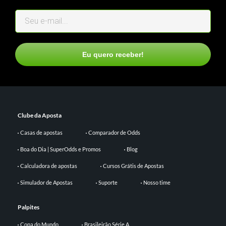
Eu quero receber!
Clube da Aposta
Casas de apostas
Comparador de Odds
Boa do Dia | SuperOdds e Promos
Blog
Calculadora de apostas
Cursos Grátis de Apostas
Simulador de Apostas
Suporte
Nosso time
Palpites
Copa do Mundo
Brasileirão Série A