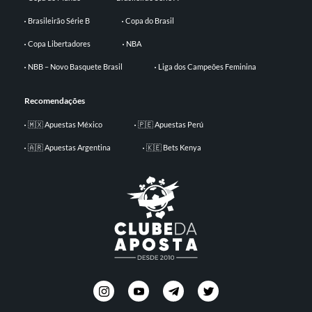
Brasileirão Série B
Copa do Brasil
Copa Libertadores
NBA
NBB – Novo Basquete Brasil
Liga dos Campeões Feminina
Recomendações
🇲🇽 Apuestas México
🇵🇪 Apuestas Perú
🇦🇷 Apuestas Argentina
🇰🇪 Bets Kenya