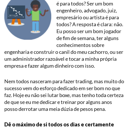
é para todos? Ser um bom
engenheiro, advogado, juiz,
empresário ou artista é para
todos? A resposta é clara: não.
Eu posso ser um bom jogador
de fim de semana, ter alguns
conhecimentos sobre
engenharia e construir o canil do meu cachorro, ou ser
um administrador razoável e tocar a minha própria
empresa e fazer algum dinheiro com isso.
Nem todos nasceram para fazer trading, mas muito do
sucesso vem do esforço dedicado em ser bom no que
faz. Hoje eu não sei lutar boxe, mas tenho toda certeza
de que se eu me dedicar e treinar por alguns anos
posso derrotar uma meia dúzia de pesos pena.
Dê o máximo de si todos os dias e certamente