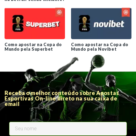
Como apostar na Copa do
Como apostar na Copa do
Mundo pela Superbet
Mundo pela Novibet
Receba o melhor conteúdo sobre Apostas
Esportivas On-line direto na sua caixa de
email