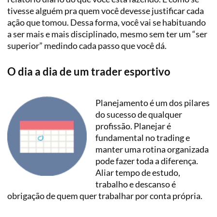
tivesse alguém pra quem você devesse justificar cada
ação que tomou. Dessa forma, você vai se habituando
a ser mais e mais disciplinado, mesmo sem ter um “ser
superior” medindo cada passo que você dá.
O dia a dia de um trader esportivo
Planejamento é um dos pilares
do sucesso de qualquer
profissão. Planejar é
fundamental no trading e
manter uma rotina organizada
pode fazer toda a diferença.
Aliar tempo de estudo,
trabalho e descanso é
obrigação de quem quer trabalhar por conta própria.