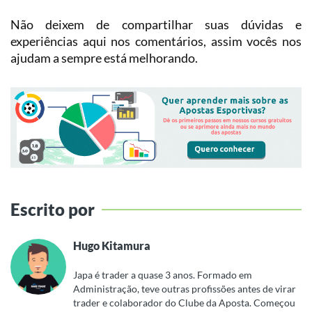
Não deixem de compartilhar suas dúvidas e
experiências aqui nos comentários, assim vocês nos
ajudam a sempre está melhorando.
Escrito por
Hugo Kitamura
Japa é trader a quase 3 anos. Formado em
Administração, teve outras profissões antes de virar
trader e colaborador do Clube da Aposta. Começou