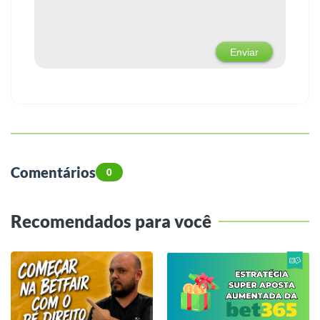
Comentários
0
Recomendados para você