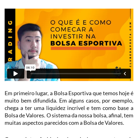
de
Trading
Brasil
Apostas
Esportivo
Esportivas
Internacionais
Entrevistas
Quiz:
Seleções
Descubra
Outras
o
categorias
Chances de
seu
título e
perfil
rebaixamento
de
apostador
Validador
Estatístico
de
E-
Estratégias
sports
Em primeiro lugar, a Bolsa Esportiva que temos hoje é
muito bem difundida. Em alguns casos, por exemplo,
Basquete
chega a ter uma liquidez incrível e tem como base a
Bolsa de Valores. O sistema da nossa bolsa, afinal, tem
Tênis
muitas aspectos parecidos com a Bolsa de Valores.
Planilha
Vôlei
Gestão
de