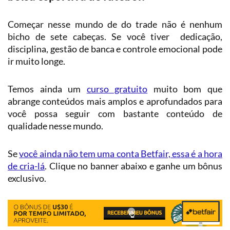
Começar nesse mundo de do trade não é nenhum
bicho de sete cabeças. Se você tiver dedicação,
disciplina, gestão de banca e controle emocional pode
ir muito longe.
Temos ainda um
curso gratuito
muito bom que
abrange conteúdos mais amplos e aprofundados para
você possa seguir com bastante conteúdo de
qualidade nesse mundo.
Se
você ainda não tem uma conta Betfair, essa é a hora
de cria-lá
. Clique no banner abaixo e ganhe um bônus
exclusivo.