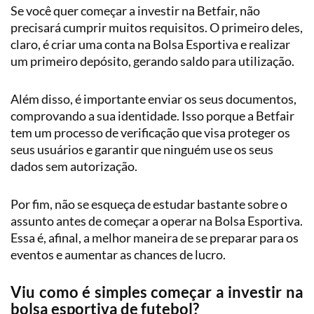
Se você quer começar a investir na Betfair, não
precisará cumprir muitos requisitos. O primeiro deles,
claro, é criar uma conta na Bolsa Esportiva e realizar
um primeiro depósito, gerando saldo para utilização.
Além disso, é importante enviar os seus documentos,
comprovando a sua identidade. Isso porque a Betfair
tem um processo de verificação que visa proteger os
seus usuários e garantir que ninguém use os seus
dados sem autorização.
Por fim, não se esqueça de estudar bastante sobre o
assunto antes de começar a operar na Bolsa Esportiva.
Essa é, afinal, a melhor maneira de se preparar para os
eventos e aumentar as chances de lucro.
Viu como é simples começar a investir na
bolsa esportiva de futebol?