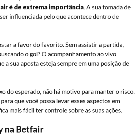
tfair é de extrema importância
. A sua tomada de
ser influenciada pelo que acontece dentro de
star a favor do favorito. Sem assistir a partida,
 buscando o gol? O acompanhamento ao vivo
ue a sua aposta esteja sempre em uma posição de
xo do esperado, não há motivo para manter o risco.
para que você possa levar esses aspectos em
ca mais fácil ter controle sobre as suas ações.
y na Betfair