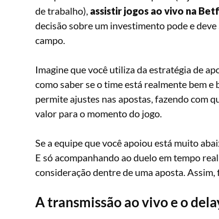
de trabalho),
assistir jogos ao vivo na Be
decisão sobre um investimento pode e deve 
campo.
Imagine que você utiliza da estratégia de apo
como saber se o time está realmente bem e
permite ajustes nas apostas, fazendo com q
valor para o momento do jogo.
Se a equipe que você apoiou está muito abai
E só acompanhando ao duelo em tempo real 
consideração dentre de uma aposta. Assim, fi
A transmissão ao vivo e o dela