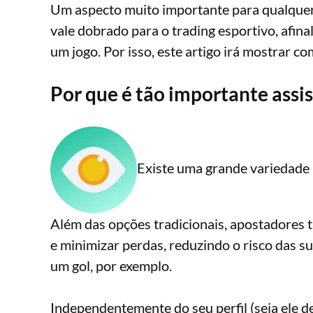
Um aspecto muito importante para qualquer 
vale dobrado para o trading esportivo, afin
um jogo. Por isso, este artigo irá mostrar com
Por que é tão importante assist
Existe uma grande variedade 
Além das opções tradicionais, apostadores t
e minimizar perdas, reduzindo o risco das s
um gol, por exemplo.
Independentemente do seu perfil (seja ele d