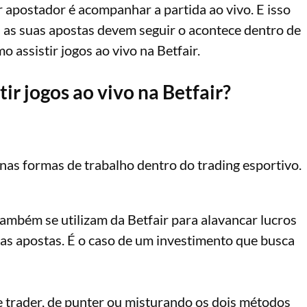
apostador é acompanhar a partida ao vivo. E isso
al as suas apostas devem seguir o acontece dentro de
o assistir jogos ao vivo na Betfair.
ir jogos ao vivo na Betfair?
nas formas de trabalho dentro do trading esportivo.
ambém se utilizam da Betfair para alavancar lucros
uas apostas. É o caso de um investimento que busca
e trader, de punter ou misturando os dois métodos