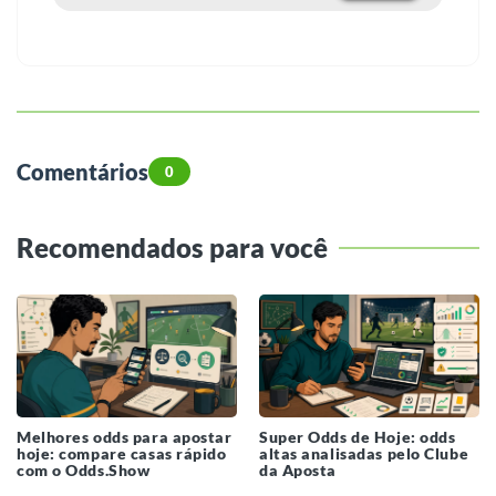
Comentários
0
Recomendados para você
Melhores odds para apostar
Super Odds de Hoje: odds
hoje: compare casas rápido
altas analisadas pelo Clube
com o Odds.Show
da Aposta