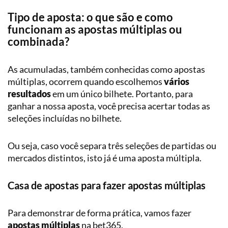
de
Trading
Brasil
Apostas
Tipo de aposta: o que são e como
Esportivo
Esportivas
Internacionais
funcionam as apostas múltiplas ou
Entrevistas
combinada?
Quiz:
Seleções
Descubra
Outras
o
categorias
Chances de
As acumuladas, também conhecidas como apostas
seu
título e
perfil
múltiplas, ocorrem quando escolhemos
vários
rebaixamento
de
resultados
em um único bilhete. Portanto, para
apostador
ganhar a nossa aposta, você precisa acertar todas as
seleções incluídas no bilhete.
Validador
Estatístico
de
E-
Ou seja, caso você separa três seleções de partidas ou
Estratégias
sports
mercados distintos, isto já é uma aposta múltipla.
Basquete
Casa de apostas para fazer apostas múltiplas
Tênis
Planilha
Para demonstrar de forma prática, vamos fazer
Vôlei
Gestão
de
apostas múltiplas
na bet365.