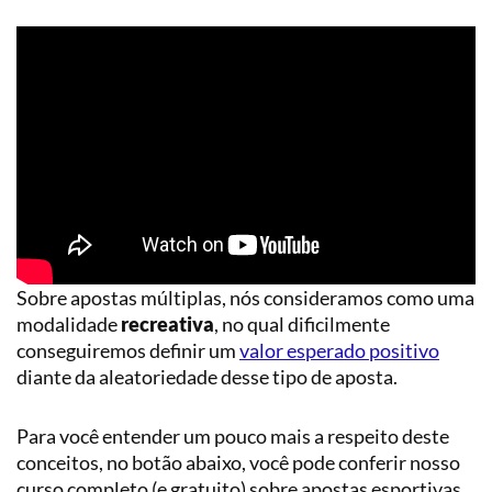
Sobre apostas múltiplas, nós consideramos como uma
modalidade
recreativa
, no qual dificilmente
conseguiremos definir um
valor esperado positivo
diante da aleatoriedade desse tipo de aposta.
Para você entender um pouco mais a respeito deste
conceitos, no botão abaixo, você pode conferir nosso
curso completo (e gratuito) sobre apostas esportivas.