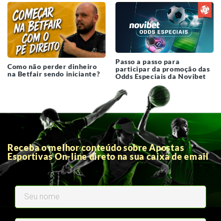
Passo a passo para
Como não perder dinheiro
participar da promoção das
na Betfair sendo iniciante?
Odds Especiais da Novibet
Receba o melhor conteúdo sobre Apostas
Esportivas On-line direto na sua caixa de email