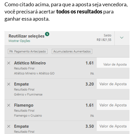
Como citado acima, para que a aposta seja vencedora,
você precisará acertar
todos os resultados
para
ganhar essa aposta.