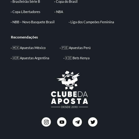
Brasileirão Série B
Copa do Brasil
Copa Libertadores
NBA
NBB – Novo Basquete Brasil
Liga dos Campeões Feminina
Recomendações
🇲🇽 Apuestas México
🇵🇪 Apuestas Perú
🇦🇷 Apuestas Argentina
🇰🇪 Bets Kenya