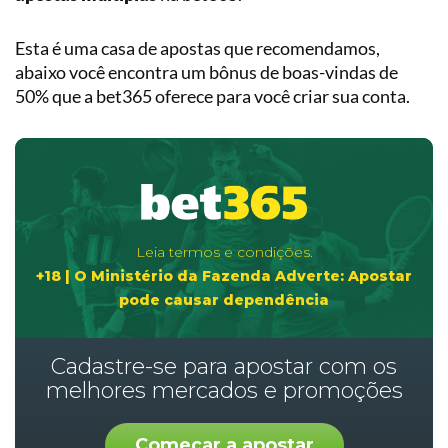
Futebol
Banca
Americano
Esta é uma casa de apostas que recomendamos,
Planilha
Loterias
de
abaixo você encontra um bônus de boas-vindas de
Precificação
50% que a bet365 oferece para você criar sua conta.
Simulador
de
Apostas
Leia termos e condições.
+18 | O Ministério da Fazenda Adverte: Apostar
pode causar dependência
Cadastre-se para apostar com os
melhores mercados e promoções
Começar a apostar