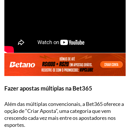
Fazer apostas múltiplas na Bet365
Além das múltiplas convencionais, a Bet365 oferece a
opção de “Criar Aposta”, uma categoria que vem
crescendo cada vez mais entre os apostadores nos
esportes.