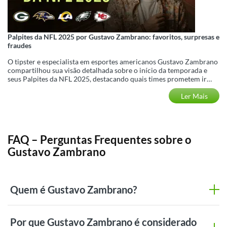
Palpites da NFL 2025 por Gustavo Zambrano: favoritos, surpresas e
fraudes
O tipster e especialista em esportes americanos Gustavo Zambrano
compartilhou sua visão detalhada sobre o início da temporada e
seus Palpites da NFL 2025, destacando quais times prometem ir
longe, quais podem surpreender e, claro, quais ele considera as
Ler Mais
“fraudes” da liga — aquelas equipes supervalorizadas pela mídia,
mas que, na prática, não entregam o […]
FAQ – Perguntas Frequentes sobre o
Gustavo Zambrano
Quem é Gustavo Zambrano?
Por que Gustavo Zambrano é considerado