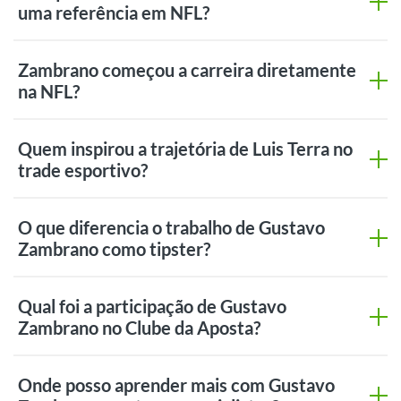
uma referência em NFL?
Zambrano começou a carreira diretamente
na NFL?
Quem inspirou a trajetória de Luis Terra no
trade esportivo?
O que diferencia o trabalho de Gustavo
Zambrano como tipster?
Qual foi a participação de Gustavo
Zambrano no Clube da Aposta?
Onde posso aprender mais com Gustavo