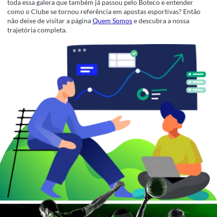
toda essa galera que também já passou pelo Boteco e entender
como o Clube se tornou referência em apostas esportivas? Então
não deixe de visitar a página
Quem Somos
e descubra a nossa
trajetória completa.