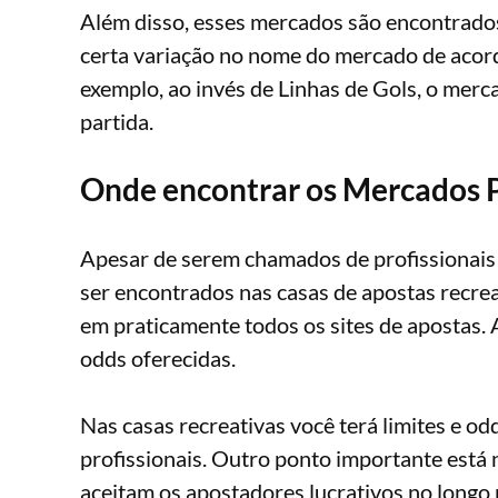
Além disso, esses mercados são encontrado
certa variação no nome do mercado de acord
exemplo, ao invés de Linhas de Gols, o merc
partida.
Onde encontrar os Mercados P
Apesar de serem chamados de profissionais
ser encontrados nas casas de apostas recrea
em praticamente todos os sites de apostas. A
odds oferecidas.
Nas casas recreativas você terá limites e 
profissionais. Outro ponto importante está n
aceitam os apostadores lucrativos no longo 