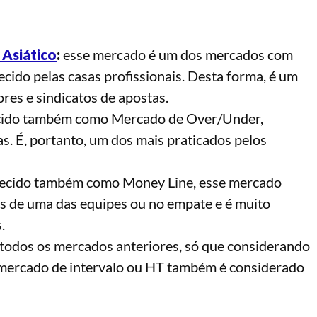
 Asiático
:
esse mercado é um dos mercados com
ecido pelas casas profissionais. Desta forma, é um
ores e sindicatos de apostas.
ido também como Mercado de Over/Under,
s. É, portanto, um dos mais praticados pelos
ecido também como Money Line, esse mercado
ias de uma das equipes ou no empate e é muito
.
odos os mercados anteriores, só que considerando
 mercado de intervalo ou HT também é considerado