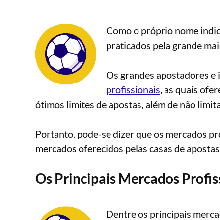
Como o próprio nome indica
praticados pela grande mai
Os grandes apostadores e i
profissionais
, as quais of
ótimos limites de apostas, além de não limit
Portanto, pode-se dizer que os mercados pro
mercados oferecidos pelas casas de apostas 
Os Principais Mercados Profis
Dentre os principais merca