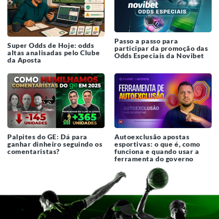
Passo a passo para
Super Odds de Hoje: odds
participar da promoção das
altas analisadas pelo Clube
Odds Especiais da Novibet
da Aposta
Palpites do GE: Dá para
Autoexclusão apostas
ganhar dinheiro seguindo os
esportivas: o que é, como
comentaristas?
funciona e quando usar a
ferramenta do governo