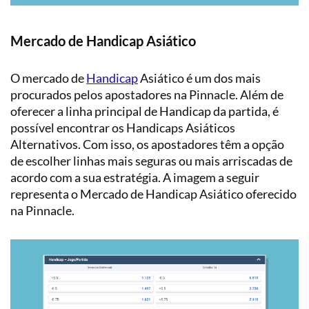
Mercado de Handicap Asiático
O mercado de
Handicap
Asiático é um dos mais
procurados pelos apostadores na Pinnacle. Além de
oferecer a linha principal de Handicap da partida, é
possível encontrar os Handicaps Asiáticos
Alternativos. Com isso, os apostadores têm a opção
de escolher linhas mais seguras ou mais arriscadas de
acordo com a sua estratégia. A imagem a seguir
representa o Mercado de Handicap Asiático oferecido
na Pinnacle.