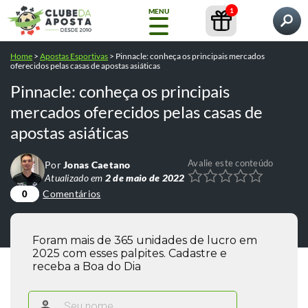
1
MENU
Pesquisar por
Você está lendo:
Pinnacle: conheça os principais
Home
>
Apostas Esportivas
>
Pinnacle: conheça os principais mercados
Home
mercados oferecidos pelas casas de apostas asiáticas
oferecidos pelas casas de apostas asiáticas
Palpites
Conteúdos
Casas de Apostas
Avalie este conteúdo
Comentários
0
Pinnacle: conheça os principais
NOVO
Copa
mercados oferecidos pelas casas de
do
Mundo
apostas asiáticas
Avalie este conteúdo
Por
Jonas Caetano
Atualizado em
2 de maio de 2022
Casas
Comentários
0
de
Apostas
Pesquisas populares:
/
Foram mais de 365 unidades de lucro em
como apostar na bet365
como fazer o
Bônus
2025 com esses palpites. Cadastre e
/
/
cadastro na bet365
betfair como funciona
telegram tips
e
receba a Boa do Dia
/
/
melhores casas de apostas
cursos
Conteúdos
Promoções
Guia