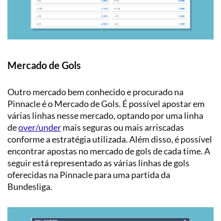
Mercado de Gols
Outro mercado bem conhecido e procurado na
Pinnacle é o Mercado de Gols. É possível apostar em
várias linhas nesse mercado, optando por uma linha
de
over/under
mais seguras ou mais arriscadas
conforme a estratégia utilizada. Além disso, é possível
encontrar apostas no mercado de gols de cada time. A
seguir está representado as várias linhas de gols
oferecidas na Pinnacle para uma partida da
Bundesliga.