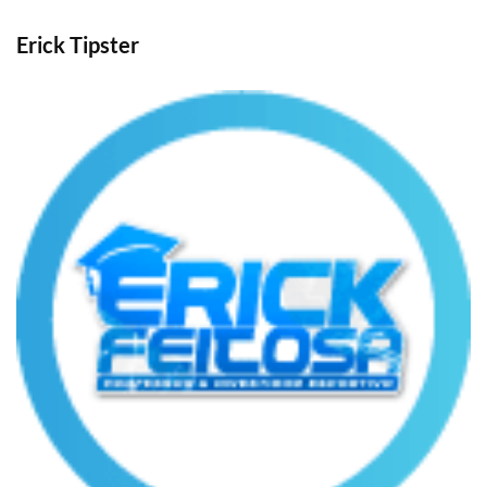
Erick Tipster