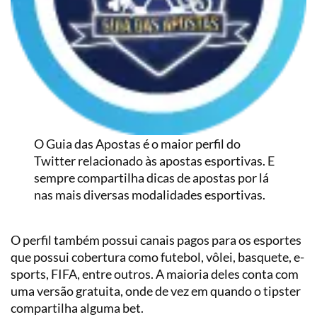
O Guia das Apostas é o maior perfil do
Twitter relacionado às apostas esportivas. E
sempre compartilha dicas de apostas por lá
nas mais diversas modalidades esportivas.
O perfil também possui canais pagos para os esportes
que possui cobertura como futebol, vôlei, basquete, e-
sports, FIFA, entre outros. A maioria deles conta com
uma versão gratuita, onde de vez em quando o tipster
compartilha alguma bet.