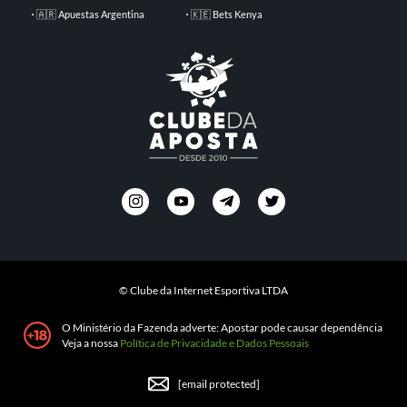
🇦🇷 Apuestas Argentina
🇰🇪 Bets Kenya
© Clube da Internet Esportiva LTDA
O Ministério da Fazenda adverte: Apostar pode causar dependência
Veja a nossa
Política de Privacidade e Dados Pessoais
[email protected]