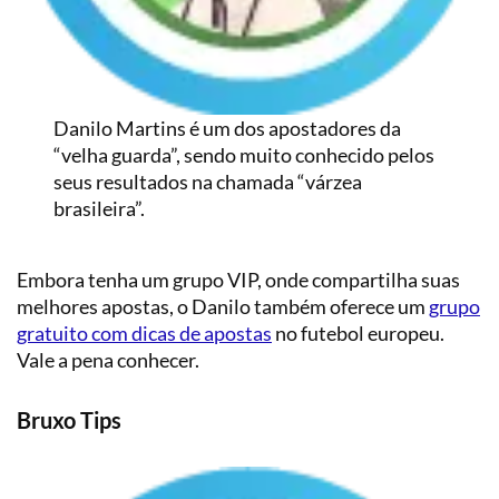
Danilo Martins é um dos apostadores da
“velha guarda”, sendo muito conhecido pelos
seus resultados na chamada “várzea
brasileira”.
Embora tenha um grupo VIP, onde compartilha suas
melhores apostas, o Danilo também oferece um
grupo
gratuito com dicas de apostas
no futebol europeu.
Vale a pena conhecer.
Bruxo Tips