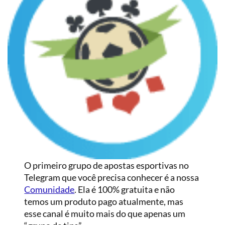
O primeiro grupo de apostas esportivas no
Telegram que você precisa conhecer é a nossa
Comunidade
. Ela é 100% gratuita e não
temos um produto pago atualmente, mas
esse canal é muito mais do que apenas um