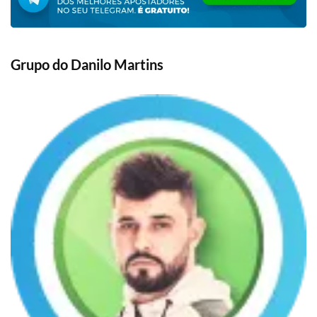
Grupo do Danilo Martins