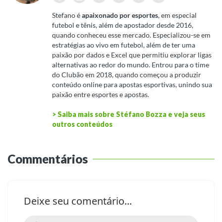
Stefano é
apaixonado por esportes
, em especial
futebol e tênis, além de apostador desde 2016,
quando conheceu esse mercado. Especializou-se em
estratégias ao vivo em futebol, além de ter uma
paixão por dados e Excel que permitiu explorar ligas
alternativas ao redor do mundo. Entrou para o time
do Clubão em 2018, quando começou a produzir
conteúdo online para apostas esportivas, unindo sua
paixão entre esportes e apostas.
> Saiba mais sobre Stéfano Bozza e veja seus
outros conteúdos
Commentários
Deixe seu comentário...