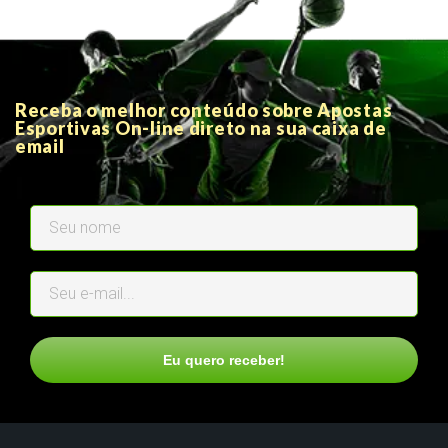
Receba o melhor conteúdo sobre Apostas
Esportivas On-line direto na sua caixa de
email
Eu quero receber!