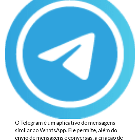
Loterias
Precificação
Simulador
de
Apostas
O Telegram é um aplicativo de mensagens
similar ao WhatsApp. Ele permite, além do
envio de mensagens e conversas, a criação de