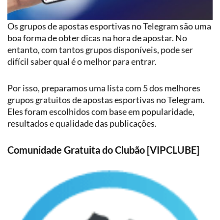
Os grupos de apostas esportivas no Telegram são uma
boa forma de obter dicas na hora de apostar. No
entanto, com tantos grupos disponíveis, pode ser
difícil saber qual é o melhor para entrar.
Por isso, preparamos uma lista com 5 dos melhores
grupos gratuitos de apostas esportivas no Telegram.
Eles foram escolhidos com base em popularidade,
resultados e qualidade das publicações.
Comunidade Gratuita do Clubão [VIPCLUBE]