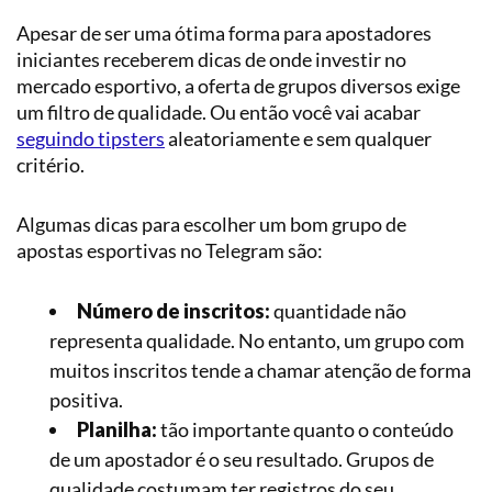
Apesar de ser uma ótima forma para apostadores
iniciantes receberem dicas de onde investir no
mercado esportivo, a oferta de grupos diversos exige
um filtro de qualidade. Ou então você vai acabar
seguindo tipsters
aleatoriamente e sem qualquer
critério.
Algumas dicas para escolher um bom grupo de
apostas esportivas no Telegram são:
Número de inscritos:
quantidade não
representa qualidade. No entanto, um grupo com
muitos inscritos tende a chamar atenção de forma
positiva.
Planilha:
tão importante quanto o conteúdo
de um apostador é o seu resultado. Grupos de
qualidade costumam ter registros do seu