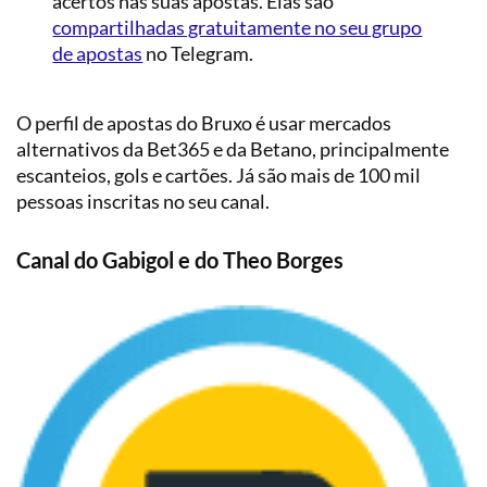
acertos nas suas apostas. Elas são
compartilhadas gratuitamente no seu grupo
de apostas
no Telegram.
O perfil de apostas do Bruxo é usar mercados
alternativos da Bet365 e da Betano, principalmente
escanteios, gols e cartões. Já são mais de 100 mil
pessoas inscritas no seu canal.
Canal do Gabigol e do Theo Borges