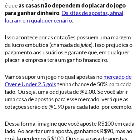
é que
as casas não dependem do placar do jogo
para ganhar dinheiro
.
Os sites de apostas, afinal,
lucram em qualquer cenário
.
Isso acontece por as cotações possuem uma margem
de lucro embutida (chamada de
juice
). Isso prejudica o
pagamento aos usuários e garante que, em qualquer
placar, a empresa terá um ganho financeiro.
Vamos supor um jogo no qual apostas no
mercado de
Over e Under 2.5 gols
tenha chance de 50% para cada
lado. Ou seja, uma odd justa de @2.00. Se você abrir
uma casa de apostas para esse mercado, verá que as
cotações serão de @1.90 para cada lado, por exemplo.
Dessa forma, imagine que você aposte R$100 em cada
lado. Ao acertar uma aposta, ganhamos R$90, mas ao
errá-la perdemos R$100. Ou seja, a casa de apostas