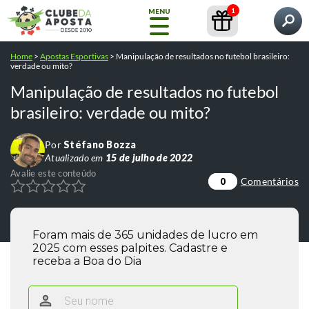
1
MENU
Pesquisar por
Você está lendo:
Manipulação de resultados no futebol
Home
>
Apostas Esportivas
>
Manipulação de resultados no futebol brasileiro:
Home
brasileiro: verdade ou mito?
verdade ou mito?
Palpites
Conteúdos
Casas de Apostas
Avalie este conteúdo
Comentários
0
Manipulação de resultados no futebol
NOVO
Copa
brasileiro: verdade ou mito?
do
Mundo
Por
Stéfano Bozza
Atualizado em
15 de julho de 2022
Avalie este conteúdo
Casas
Comentários
0
de
Apostas
Foram mais de 365 unidades de lucro em
Bônus
Pesquisas populares:
/
como apostar na bet365
como fazer o
Conteúdos
2025 com esses palpites. Cadastre e
e
/
/
cadastro na bet365
betfair como funciona
telegram tips
receba a Boa do Dia
Promoções
/
/
melhores casas de apostas
cursos
GRÁTIS
Guia
Ferramentas
Bet365
Completo