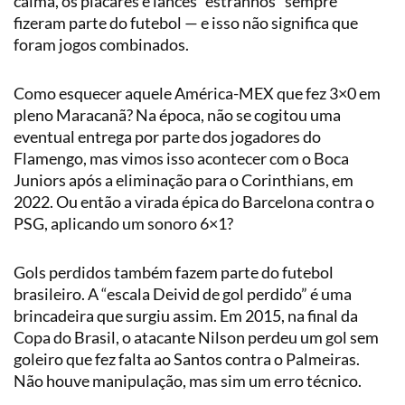
calma, os placares e lances “estranhos” sempre
fizeram parte do futebol — e isso não significa que
foram jogos combinados.
Como esquecer aquele América-MEX que fez 3×0 em
pleno Maracanã? Na época, não se cogitou uma
eventual entrega por parte dos jogadores do
Flamengo, mas vimos isso acontecer com o Boca
Juniors após a eliminação para o Corinthians, em
2022. Ou então a virada épica do Barcelona contra o
PSG, aplicando um sonoro 6×1?
Gols perdidos também fazem parte do futebol
brasileiro. A “escala Deivid de gol perdido” é uma
brincadeira que surgiu assim. Em 2015, na final da
Copa do Brasil, o atacante Nilson perdeu um gol sem
goleiro que fez falta ao Santos contra o Palmeiras.
Não houve manipulação, mas sim um erro técnico.