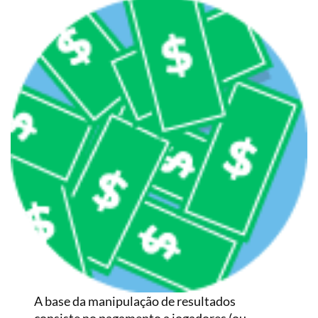
A base da manipulação de resultados