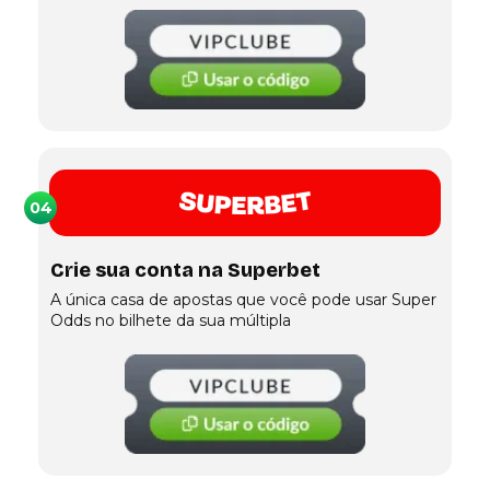
04
Crie sua conta na Superbet
A única casa de apostas que você pode usar Super
Odds no bilhete da sua múltipla