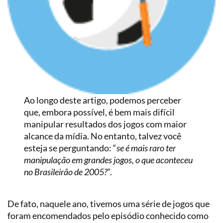
Ao longo deste artigo, podemos perceber
que, embora possível, é bem mais difícil
manipular resultados dos jogos com maior
alcance da mídia. No entanto, talvez você
esteja se perguntando: “
se é mais raro ter
manipulação em grandes jogos, o que aconteceu
no Brasileirão de 2005?
“.
De fato, naquele ano, tivemos uma série de jogos que
foram encomendados pelo episódio conhecido como