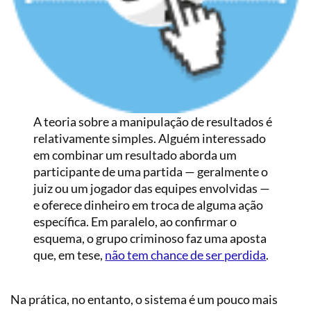
A teoria sobre a manipulação de resultados é
relativamente simples. Alguém interessado
em combinar um resultado aborda um
participante de uma partida — geralmente o
juiz ou um jogador das equipes envolvidas —
e oferece dinheiro em troca de alguma ação
específica. Em paralelo, ao confirmar o
esquema, o grupo criminoso faz uma aposta
que, em tese,
não tem chance de ser perdida
.
Na prática, no entanto, o sistema é um pouco mais