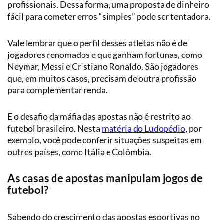
profissionais. Dessa forma, uma proposta de dinheiro
fácil para cometer erros “simples” pode ser tentadora.
Vale lembrar que o perfil desses atletas não é de
jogadores renomados e que ganham fortunas, como
Neymar, Messi e Cristiano Ronaldo. São jogadores
que, em muitos casos, precisam de outra profissão
para complementar renda.
E o desafio da máfia das apostas não é restrito ao
futebol brasileiro. Nesta
matéria do Ludopédio
, por
exemplo, você pode conferir situações suspeitas em
outros países, como Itália e Colômbia.
As casas de apostas manipulam jogos de
futebol?
Sabendo do crescimento das apostas esportivas no