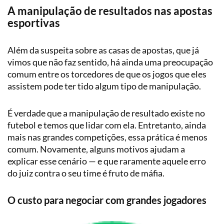
A manipulação de resultados nas apostas
esportivas
Além da suspeita sobre as casas de apostas, que já
vimos que não faz sentido, há ainda uma preocupação
comum entre os torcedores de que os jogos que eles
assistem pode ter tido algum tipo de manipulação.
É verdade que a manipulação de resultado existe no
futebol e temos que lidar com ela. Entretanto, ainda
mais nas grandes competições, essa prática é menos
comum. Novamente, alguns motivos ajudam a
explicar esse cenário — e que raramente aquele erro
do juiz contra o seu time é fruto de máfia.
O custo para negociar com grandes jogadores