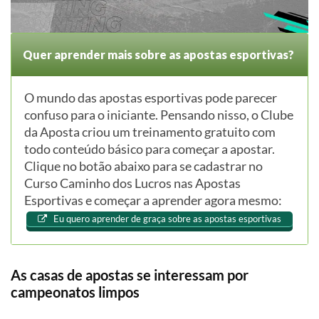
Quer aprender mais sobre as apostas esportivas?
O mundo das apostas esportivas pode parecer
confuso para o iniciante. Pensando nisso, o Clube
da Aposta criou um treinamento gratuito com
todo conteúdo básico para começar a apostar.
Clique no botão abaixo para se cadastrar no
Curso Caminho dos Lucros nas Apostas
Esportivas e começar a aprender agora mesmo:
Eu quero aprender de graça sobre as apostas esportivas
As casas de apostas se interessam por
campeonatos limpos