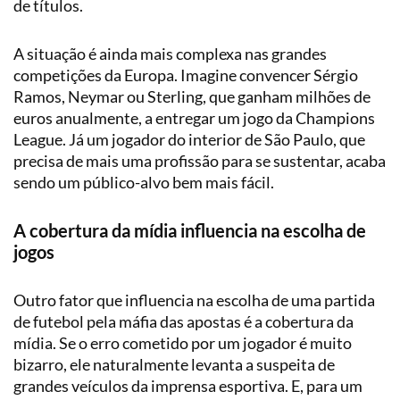
de títulos.
A situação é ainda mais complexa nas grandes
competições da Europa. Imagine convencer Sérgio
Ramos, Neymar ou Sterling, que ganham milhões de
euros anualmente, a entregar um jogo da Champions
League. Já um jogador do interior de São Paulo, que
precisa de mais uma profissão para se sustentar, acaba
sendo um público-alvo bem mais fácil.
A cobertura da mídia influencia na escolha de
jogos
Outro fator que influencia na escolha de uma partida
de futebol pela máfia das apostas é a cobertura da
mídia. Se o erro cometido por um jogador é muito
bizarro, ele naturalmente levanta a suspeita de
grandes veículos da imprensa esportiva. E, para um