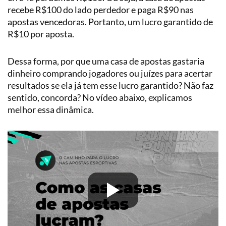
recebe R$100 do lado perdedor e paga R$90 nas
apostas vencedoras. Portanto, um lucro garantido de
R$10 por aposta.
Dessa forma, por que uma casa de apostas gastaria
dinheiro comprando jogadores ou juízes para acertar
resultados se ela já tem esse lucro garantido? Não faz
sentido, concorda? No vídeo abaixo, explicamos
melhor essa dinâmica.