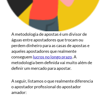
A metodologia de apostas é um divisor de
águas entre apostadores que trocam ou
perdem dinheiro para as casas de apostas e
aqueles apostadores que realmente
conseguem
lucros no longo prazo
. A
metodologia bem definida vai muito além de
definir um mercado para apostar.
A seguir, listamos o que realmente diferencia
o apostador profissional do apostador
amador: