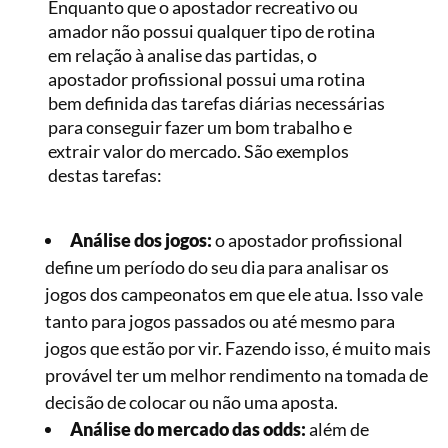
Enquanto que o apostador recreativo ou
amador não possui qualquer tipo de rotina
em relação à analise das partidas, o
apostador profissional possui uma rotina
bem definida das tarefas diárias necessárias
para conseguir fazer um bom trabalho e
extrair valor do mercado. São exemplos
destas tarefas:
Análise dos jogos:
o apostador profissional
define um período do seu dia para analisar os
jogos dos campeonatos em que ele atua. Isso vale
tanto para jogos passados ou até mesmo para
jogos que estão por vir. Fazendo isso, é muito mais
provável ter um melhor rendimento na tomada de
decisão de colocar ou não uma aposta.
Análise do mercado das odds:
além de