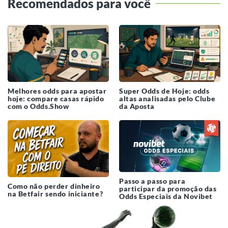
Recomendados para você
Melhores odds para apostar
Super Odds de Hoje: odds
hoje: compare casas rápido
altas analisadas pelo Clube
com o Odds.Show
da Aposta
Passo a passo para
Como não perder dinheiro
participar da promoção das
na Betfair sendo iniciante?
Odds Especiais da Novibet