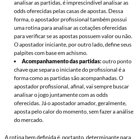
analisar as partidas, é imprescindível analisar as
odds oferecidas pelas casas de apostas. Dessa
forma, o apostador profissional também possui
uma rotina para analisar as cotações oferecidas
para verificar se as apostas possuem valor ou não.
O apostador iniciante, por outro lado, define seus
palpites com base em achismo.
Acompanhamento das partidas:
outro ponto
chave que separa o iniciante do profissional é a
forma como as partidas são acompanhadas. O
apostador profissional, afinal, vai sempre buscar
analisar o jogo juntamente com as odds
oferecidas. Já o apostador amador, geralmente,
aposta pelo calor do momento, sem fazer a análise
do mercado.
A rotina bem definida é, portanto, determinante para