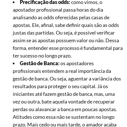
Precificação das odds:
como vimos, o
apostador profissional passa horas do dia
analisando as odds oferecidas pelas casas de
apostas. Ele, afinal, sabe definir quais são as odds
justas das partidas. Ou seja, é possível verificar
assim se as apostas possuem valor ou não. Dessa
forma, entender esse processo é fundamental para
ter sucesso no longo prazo.
Gestão de Banca:
os apostadores
profissionais entendem a real importância da
gestão de banca. Ou seja, aguentar a variância dos
resultados para proteger o seu capital. Já os
iniciantes até fazem gestão de banca, mas, uma
vez ou outra, bate aquela vontade de recuperar
perdas ou alavancar a banca em poucas apostas.
Atitudes como essa não se sustentam no longo
prazo. Mais cedo ou mais tarde, o amador acaba