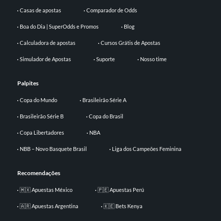
Casas de apostas
Comparador de Odds
Boa do Dia | SuperOdds e Promos
Blog
Calculadora de apostas
Cursos Grátis de Apostas
Simulador de Apostas
Suporte
Nosso time
Palpites
Copa do Mundo
Brasileirão Série A
Brasileirão Série B
Copa do Brasil
Copa Libertadores
NBA
NBB – Novo Basquete Brasil
Liga dos Campeões Feminina
Recomendações
🇲🇽 Apuestas México
🇵🇪 Apuestas Perú
🇦🇷 Apuestas Argentina
🇰🇪 Bets Kenya