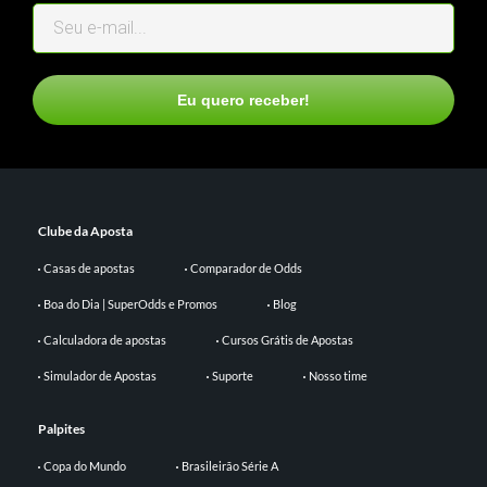
Eu quero receber!
Clube da Aposta
Casas de apostas
Comparador de Odds
Boa do Dia | SuperOdds e Promos
Blog
Calculadora de apostas
Cursos Grátis de Apostas
Simulador de Apostas
Suporte
Nosso time
Palpites
Copa do Mundo
Brasileirão Série A