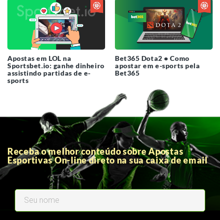
Apostas em LOL na
Bet365 Dota2 • Como
Sportsbet.io: ganhe dinheiro
apostar em e-sports pela
assistindo partidas de e-
Bet365
sports
Receba o melhor conteúdo sobre Apostas
Esportivas On-line direto na sua caixa de email