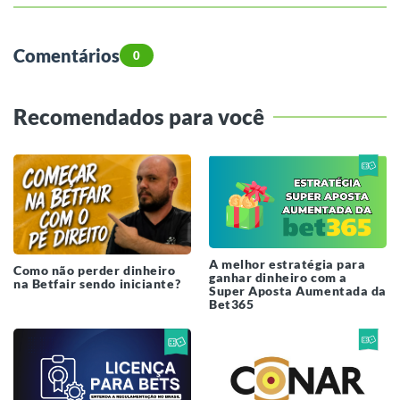
Comentários
0
Recomendados para você
A melhor estratégia para
Como não perder dinheiro
ganhar dinheiro com a
na Betfair sendo iniciante?
Super Aposta Aumentada da
Bet365