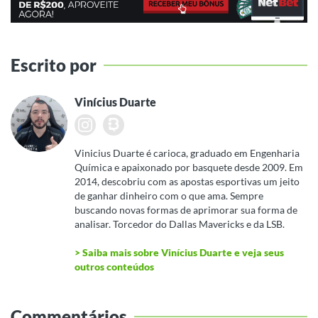
Escrito por
Vinícius Duarte
Vinicius Duarte é carioca, graduado em Engenharia
Química e apaixonado por basquete desde 2009. Em
2014, descobriu com as apostas esportivas um jeito
de ganhar dinheiro com o que ama. Sempre
buscando novas formas de aprimorar sua forma de
analisar. Torcedor do Dallas Mavericks e da LSB.
> Saiba mais sobre Vinícius Duarte e veja seus
outros conteúdos
Commentários