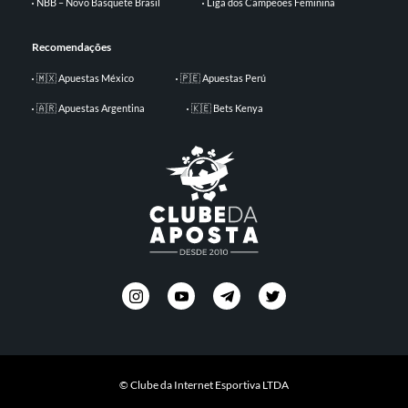
NBB – Novo Basquete Brasil
Liga dos Campeões Feminina
Recomendações
🇲🇽 Apuestas México
🇵🇪 Apuestas Perú
🇦🇷 Apuestas Argentina
🇰🇪 Bets Kenya
© Clube da Internet Esportiva LTDA