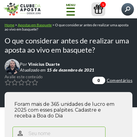
1
MENU
Pesquisar por
Você está lendo:
O que considerar antes de realizar uma
Home
>
Apostas em Basquete
>
O que considerar antes de realizar uma aposta
Home
aposta ao vivo em basquete?
ao vivo em basquete?
Palpites
Conteúdos
Casas de Apostas
Avalie este conteúdo
Comentários
0
O que considerar antes de realizar uma
NOVO
Copa
aposta ao vivo em basquete?
do
Mundo
Por
Vinícius Duarte
Atualizado em
15 de dezembro de 2021
Avalie este conteúdo
Comentários
0
Casas
de
Apostas
Foram mais de 365 unidades de lucro em
Pesquisas populares:
/
como apostar na bet365
como fazer o
2025 com esses palpites. Cadastre e
Bônus
/
/
cadastro na bet365
betfair como funciona
telegram tips
receba a Boa do Dia
e
/
/
melhores casas de apostas
cursos
Conteúdos
Promoções
Guia