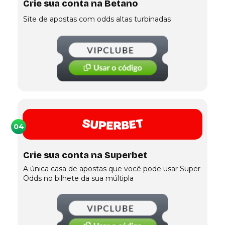
Crie sua conta na Betano
Site de apostas com odds altas turbinadas
04
Crie sua conta na Superbet
A única casa de apostas que você pode usar Super
Odds no bilhete da sua múltipla