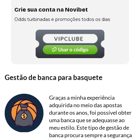
Crie sua conta na Novibet
Odds turbinadas e promoções todos os dias
Gestão de banca para basquete
Graças a minha experiência
adquirida no meio das apostas
durante os anos, foi possível obter
uma banca que se adequasse ao
meu estilo. Este tipo de gestão de
banca procura sempre a segurança