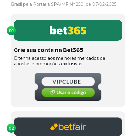
Brasil pela Portaria SPA/MF Nº 250, de 07/02/2025
01
Crie sua conta na Bet365
E tenha acesso aos melhores mercados de
apostas e promoções exclusivas.
02