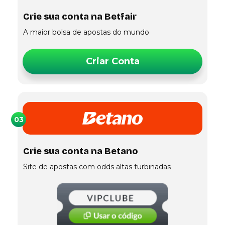
Crie sua conta na Betfair
A maior bolsa de apostas do mundo
Criar Conta
03
Crie sua conta na Betano
Site de apostas com odds altas turbinadas