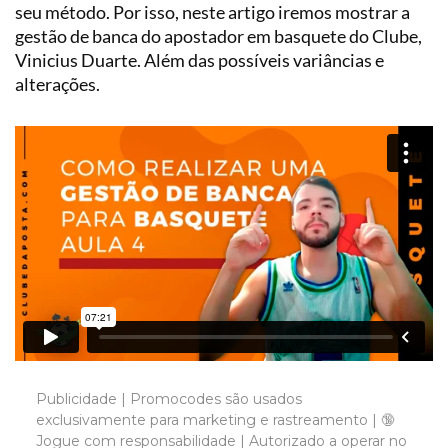
Futebol
seu método. Por isso, neste artigo iremos mostrar a
Banca
Americano
gestão de banca do apostador em basquete do Clube,
Planilha
Vinicius Duarte. Além das possíveis variâncias e
Loterias
de
alterações.
Precificação
Simulador
de
Apostas
Publicidade | Promocodes são usados
exclusivamente para marketing e rastreamento | 🔞
Jogue com responsabilidade | Autorizado a operar no