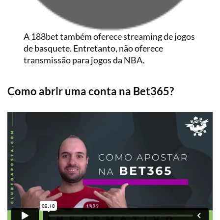
A 188bet também oferece streaming de jogos
de basquete. Entretanto, não oferece
transmissão para jogos da NBA.
Como abrir uma conta na Bet365?