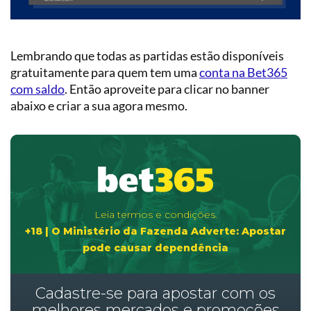
Lembrando que todas as partidas estão disponíveis
gratuitamente para quem tem uma
conta na Bet365
com saldo
. Então aproveite para clicar no banner
abaixo e criar a sua agora mesmo.
Leia termos e condições.
+18 | O Ministério da Fazenda Adverte: Apostar
pode causar dependência
Cadastre-se para apostar com os
melhores mercados e promoções