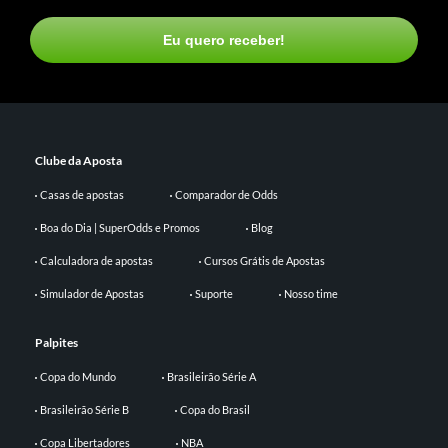
Eu quero receber!
Clube da Aposta
Casas de apostas
Comparador de Odds
Boa do Dia | SuperOdds e Promos
Blog
Calculadora de apostas
Cursos Grátis de Apostas
Simulador de Apostas
Suporte
Nosso time
Palpites
Copa do Mundo
Brasileirão Série A
Brasileirão Série B
Copa do Brasil
Copa Libertadores
NBA