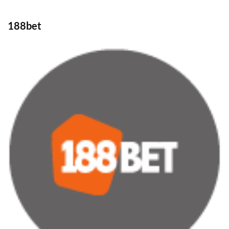
188bet