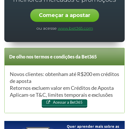
Começar a apostar
ou acesse
www.bet365.com
De olho nos termos e condições da Bet365
Novos clientes: obtenham até R$200 em créditos
de aposta​
Retornos excluem valor em Créditos de Aposta
Aplicam-se T&C, limites temporais e exclusões
Acessar a Bet365