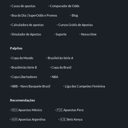
Casas de apostas
Comparador de Odds
Boa do Dia | SuperOdds e Promos
Blog
Calculadora de apostas
Cursos Grátis de Apostas
Simulador de Apostas
Suporte
Nosso time
Palpites
Copa do Mundo
Brasileirão Série A
Brasileirão Série B
Copa do Brasil
Copa Libertadores
NBA
NBB – Novo Basquete Brasil
Liga dos Campeões Feminina
Recomendações
🇲🇽 Apuestas México
🇵🇪 Apuestas Perú
🇦🇷 Apuestas Argentina
🇰🇪 Bets Kenya