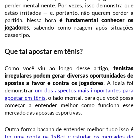
perder mentalmente. Por vezes, isso demonstra que
estão irritados — e, portanto, não querem perder a
partida. Nessa hora
é fundamental conhecer os
jogadores
, sabendo como reagem após situações
desse tipo.
Que tal apostar em tênis?
Como você viu ao longo desse artigo,
tenistas
irregulares podem gerar diversas oportunidades de
apostas a favor e contra os jogadores
. A ideia foi
demonstrar
um dos aspectos mais importantes para
apostar em tênis
, o lado mental, para que você possa
começar a entender melhor como funciona esse
mercado das apostas esportivas.
Outra forma bacana de entender melhor tudo isso é
ter uma conta na 1xBet e estudar os mercados do