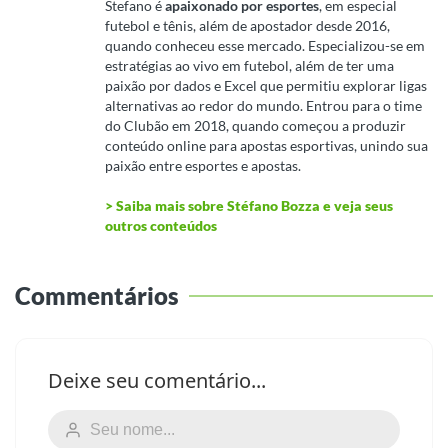
Stefano é
apaixonado por esportes
, em especial
futebol e tênis, além de apostador desde 2016,
quando conheceu esse mercado. Especializou-se em
estratégias ao vivo em futebol, além de ter uma
paixão por dados e Excel que permitiu explorar ligas
alternativas ao redor do mundo. Entrou para o time
do Clubão em 2018, quando começou a produzir
conteúdo online para apostas esportivas, unindo sua
paixão entre esportes e apostas.
> Saiba mais sobre Stéfano Bozza e veja seus
outros conteúdos
Commentários
Deixe seu comentário...