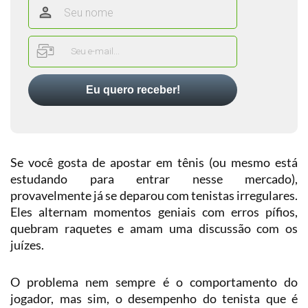
Completo
Bet365
GRÁTIS
para
Ferramentas
a
de
Betfair
Fase
Apostas
de
Betano
Grupos
Últimas
do
Eu quero receber!
Palpites
Blog
Palpites
Copa
do
Promoções
Boa
Mundo
do
Superbet
do
2026
Dia
Se você gosta de apostar em tênis (ou mesmo está
Dia
Novibet
|
estudando para entrar nesse mercado),
Comparador
Apostas
munidade
SuperOdds
de
provavelmente já se deparou com tenistas irregulares.
Esportivas
Bilhete
KTO
e
Odds
Eles alternam momentos geniais com erros pífios,
Pronto
Promos
Como
para
quebram raquetes e amam uma discussão com os
Sportingbet
apostar?
Hoje
Calculadora
juízes.
Ver
de
Estratégias
Palpites
todas
Apostas
de
de
O problema nem sempre é o comportamento do
Apostas
hoje
Cursos
jogador, mas sim, o desempenho do tenista que é