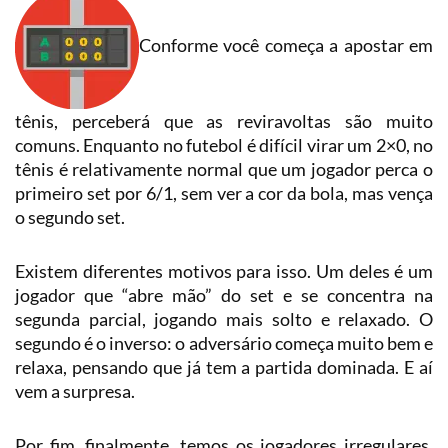
Conforme você começa a apostar em
tênis, perceberá que as reviravoltas são muito
comuns. Enquanto no futebol é difícil virar um 2×0, no
tênis é relativamente normal que um jogador perca o
primeiro set por 6/1, sem ver a cor da bola, mas vença
o segundo set.
Existem diferentes motivos para isso. Um deles é um
jogador que “abre mão” do set e se concentra na
segunda parcial, jogando mais solto e relaxado. O
segundo é o inverso: o adversário começa muito bem e
relaxa, pensando que já tem a partida dominada. E aí
vem a surpresa.
Por fim, finalmente, temos os jogadores irregulares.