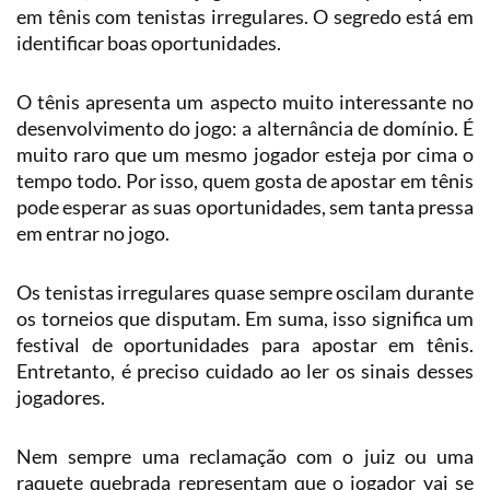
em tênis com tenistas irregulares. O segredo está em
identificar boas oportunidades.
O tênis apresenta um aspecto muito interessante no
desenvolvimento do jogo: a alternância de domínio. É
muito raro que um mesmo jogador esteja por cima o
tempo todo. Por isso, quem gosta de apostar em tênis
pode esperar as suas oportunidades, sem tanta pressa
em entrar no jogo.
Os tenistas irregulares quase sempre oscilam durante
os torneios que disputam. Em suma, isso significa um
festival de oportunidades para apostar em tênis.
Entretanto, é preciso cuidado ao ler os sinais desses
jogadores.
Nem sempre uma reclamação com o juiz ou uma
raquete quebrada representam que o jogador vai se