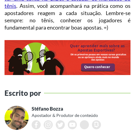
tênis
. Assim, você acompanhará na prática como os
apostadores reagem a cada situação. Lembre-se
sempre: no tênis, conhecer os jogadores é
fundamental para encontrar boas apostas. =)
Escrito por
Stéfano Bozza
Apostador & Produtor de conteúdo