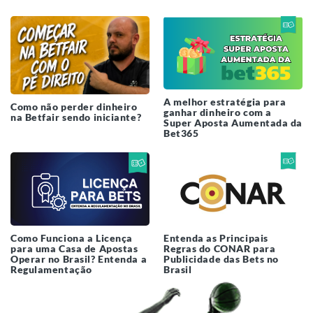
A melhor estratégia para
Como não perder dinheiro
ganhar dinheiro com a
na Betfair sendo iniciante?
Super Aposta Aumentada da
Bet365
Como Funciona a Licença
Entenda as Principais
para uma Casa de Apostas
Regras do CONAR para
Operar no Brasil? Entenda a
Publicidade das Bets no
Regulamentação
Brasil