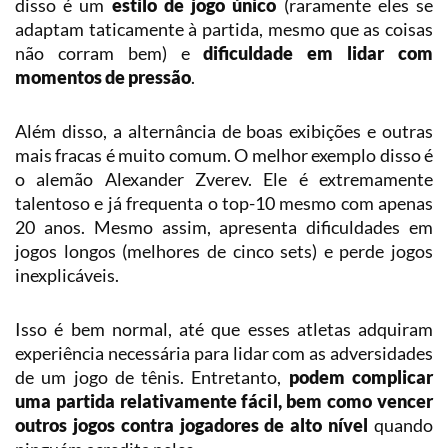
disso é um
estilo de jogo único
(raramente eles se
adaptam taticamente à partida, mesmo que as coisas
não corram bem) e
dificuldade em lidar com
momentos de pressão
.
Além disso, a alternância de boas exibições e outras
mais fracas é muito comum. O melhor exemplo disso é
o alemão Alexander Zverev. Ele é extremamente
talentoso e já frequenta o top-10 mesmo com apenas
20 anos. Mesmo assim, apresenta dificuldades em
jogos longos (melhores de cinco sets) e perde jogos
inexplicáveis.
Isso é bem normal, até que esses atletas adquiram
experiência necessária para lidar com as adversidades
de um jogo de tênis. Entretanto,
podem complicar
uma partida relativamente fácil, bem como vencer
outros jogos contra jogadores de alto nível
quando