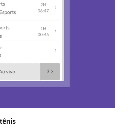
tênis