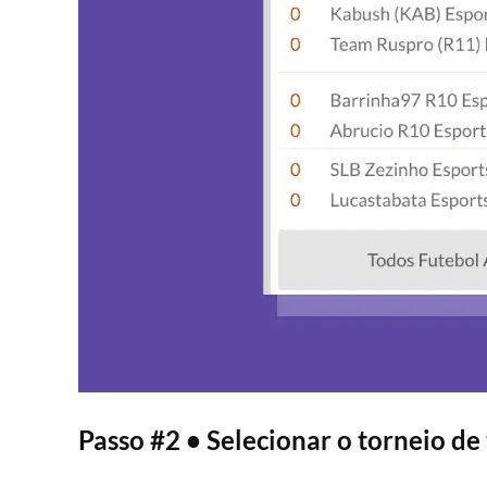
Passo #2 • Selecionar o torneio de 