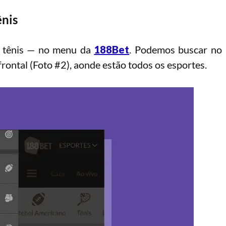
ênis
— tênis — no menu da
188Bet
. Podemos buscar no
ontal (Foto #2), aonde estão todos os esportes.