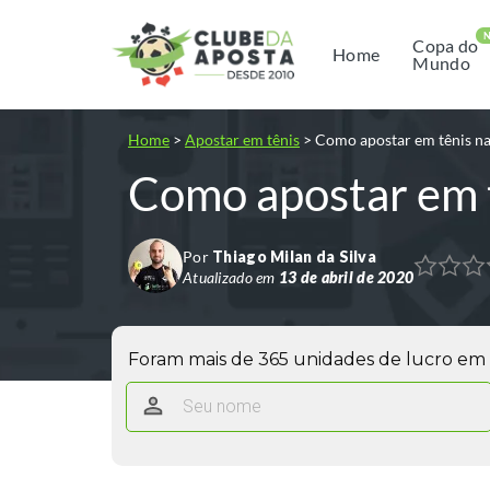
Copa do
Home
Mundo
Pe
Você está lendo:
Home
>
Apostar em tênis
Como apostar em tênis na 
>
Como apostar em tênis n
Como apostar em 
Pes
tel
Por
Thiago Milan da Silva
Atualizado em
13 de abril de 2020
Foram mais de 365 unidades de lucro em 2