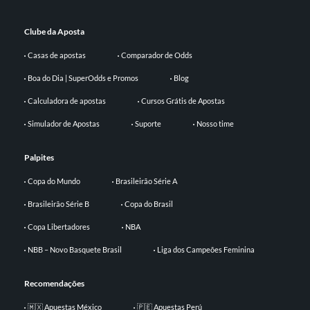
Clube da Aposta
Casas de apostas
Comparador de Odds
Boa do Dia | SuperOdds e Promos
Blog
Calculadora de apostas
Cursos Grátis de Apostas
Simulador de Apostas
Suporte
Nosso time
Palpites
Copa do Mundo
Brasileirão Série A
Brasileirão Série B
Copa do Brasil
Copa Libertadores
NBA
NBB – Novo Basquete Brasil
Liga dos Campeões Feminina
Recomendações
🇲🇽 Apuestas México
🇵🇪 Apuestas Perú