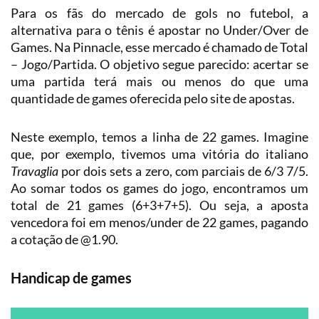
Para os fãs do mercado de gols no futebol, a
alternativa para o tênis é apostar no Under/Over de
Games. Na Pinnacle, esse mercado é chamado de Total
– Jogo/Partida. O objetivo segue parecido: acertar se
uma partida terá mais ou menos do que uma
quantidade de games oferecida pelo site de apostas.
Neste exemplo, temos a linha de 22 games. Imagine
que, por exemplo, tivemos uma vitória do italiano
Travaglia
por dois sets a zero, com parciais de 6/3 7/5.
Ao somar todos os games do jogo, encontramos um
total de 21 games (6+3+7+5). Ou seja, a aposta
vencedora foi em menos/under de 22 games, pagando
a cotação de @1.90.
Handicap de games