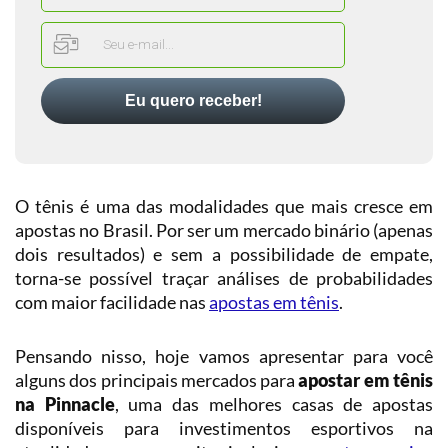
Completo
Bet365
GRÁTIS
para
Ferramentas
a
de
Betfair
Fase
Apostas
de
Eu quero receber!
Betano
Grupos
Últimas
do
Palpites
Blog
Palpites
Copa
do
Promoções
Boa
O tênis é uma das modalidades que mais cresce em
Mundo
do
Superbet
do
2026
Dia
apostas no Brasil. Por ser um mercado binário (apenas
Dia
dois resultados) e sem a possibilidade de empate,
Novibet
|
Comparador
Apostas
munidade
torna-se possível traçar análises de probabilidades
SuperOdds
de
Esportivas
Bilhete
KTO
e
com maior facilidade nas
Odds
apostas em tênis
.
Pronto
Promos
Como
para
Sportingbet
apostar?
Hoje
Calculadora
Pensando nisso, hoje vamos apresentar para você
Ver
de
alguns dos principais mercados para
apostar em tênis
Estratégias
Palpites
todas
Apostas
de
na Pinnacle
, uma das melhores casas de apostas
de
Apostas
hoje
disponíveis para investimentos esportivos na
Cursos