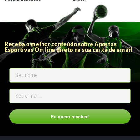
Receba o melhor conteúdo sobre Apostas
Esportivas On-line direto na sua caixa de email
Eu quero receber!