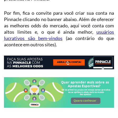
Por fim, fica o convite para você criar sua conta na
Pinnacle clicando no banner abaixo. Além de oferecer
as melhores odds do mercado, aqui você conta com
altos limites e, o que é ainda melhor,
usuários
lucrativos são bem-vindos
(ao contrário do que
acontece em outros sites).