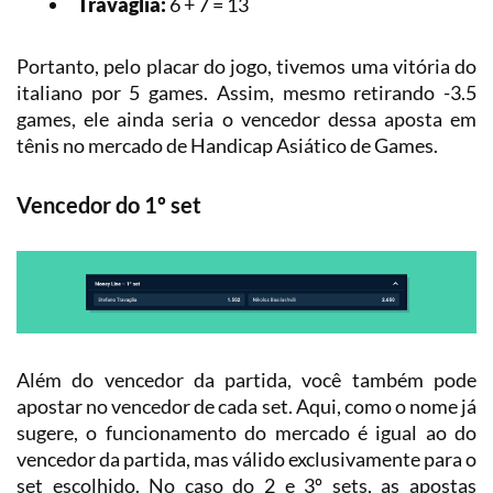
Travaglia:
6 + 7 = 13
Portanto, pelo placar do jogo, tivemos uma vitória do
italiano por 5 games. Assim, mesmo retirando -3.5
games, ele ainda seria o vencedor dessa aposta em
tênis no mercado de Handicap Asiático de Games.
Vencedor do 1º set
Além do vencedor da partida, você também pode
apostar no vencedor de cada set. Aqui, como o nome já
sugere, o funcionamento do mercado é igual ao do
vencedor da partida, mas válido exclusivamente para o
set escolhido. No caso do 2 e 3º sets, as apostas