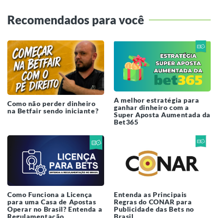
Recomendados para você
A melhor estratégia para
Como não perder dinheiro
ganhar dinheiro com a
na Betfair sendo iniciante?
Super Aposta Aumentada da
Bet365
Como Funciona a Licença
Entenda as Principais
para uma Casa de Apostas
Regras do CONAR para
Operar no Brasil? Entenda a
Publicidade das Bets no
Regulamentação
Brasil