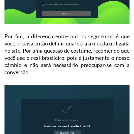
Por fim, a diferença entre outros segmentos é que
você precisa então definir qual será a moeda utilizada
no site. Por uma questão de costume, recomendo que
você use o real brasileiro, pois é justamente o nosso
câmbio e não será necessário preocupar-se com a
conversão.