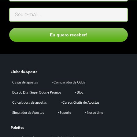
Eu quero receber!
Clube da Aposta
Casas de apostas
Comparador de Odds
Boa do Dia | SuperOdds e Promos
Blog
Calculadora de apostas
Cursos Grátis de Apostas
Simulador de Apostas
Suporte
Nosso time
Palpites