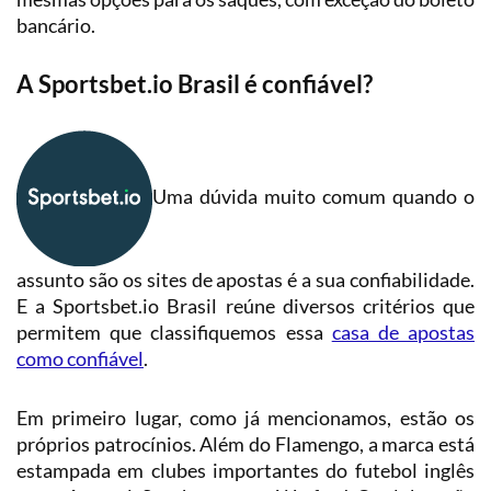
bancário.
A Sportsbet.io Brasil é confiável?
Uma dúvida muito comum quando o
assunto são os sites de apostas é a sua confiabilidade.
E a Sportsbet.io Brasil reúne diversos critérios que
permitem que classifiquemos essa
casa de apostas
como confiável
.
Em primeiro lugar, como já mencionamos, estão os
próprios patrocínios. Além do Flamengo, a marca está
estampada em clubes importantes do futebol inglês