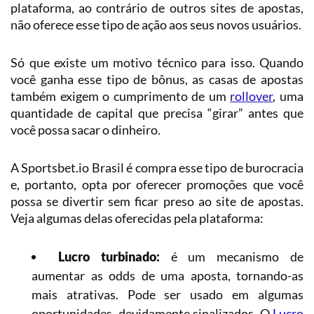
plataforma, ao contrário de outros sites de apostas,
não oferece esse tipo de ação aos seus novos usuários.
Só que existe um motivo técnico para isso. Quando
você ganha esse tipo de bônus, as casas de apostas
também exigem o cumprimento de um
rollover
, uma
quantidade de capital que precisa “girar” antes que
você possa sacar o dinheiro.
A Sportsbet.io Brasil é compra esse tipo de burocracia
e, portanto, opta por oferecer promoções que você
possa se divertir sem ficar preso ao site de apostas.
Veja algumas delas oferecidas pela plataforma:
Lucro turbinado:
é um mecanismo de
aumentar as odds de uma aposta, tornando-as
mais atrativas. Pode ser usado em algumas
oportunidades, devidamente sinalizados. O
Lucro