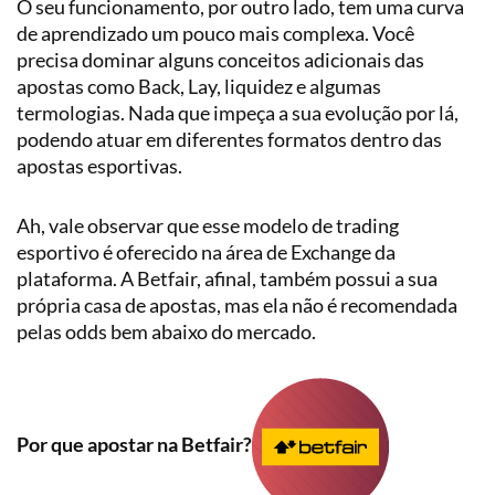
O seu funcionamento, por outro lado, tem uma curva
de aprendizado um pouco mais complexa. Você
precisa dominar alguns conceitos adicionais das
apostas como Back, Lay, liquidez e algumas
termologias. Nada que impeça a sua evolução por lá,
podendo atuar em diferentes formatos dentro das
apostas esportivas.
Ah, vale observar que esse modelo de trading
esportivo é oferecido na área de Exchange da
plataforma. A Betfair, afinal, também possui a sua
própria casa de apostas, mas ela não é recomendada
pelas odds bem abaixo do mercado.
Por que apostar na Betfair?