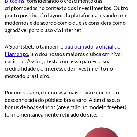
Bitcoins
, considerando o crescimento das
criptomoedas no contexto dos investimentos. Outro
ponto positivo é o layout da plataforma, usando tons
modernos e de acordo com o que se considera como
agradável para o uso via internet.
A Sportsbet.io também é
patrocinadora oficial do
Flamengo
, um dos nossos maiores clubes em nível
nacional. Assim, atesta com essa parceria sua
credibilidade e o interesse de investimento no
mercado brasileiro.
Por outro lado, é uma casa mais nova e um pouco
desconhecida do público brasileiro. Além disso, o
bônus de boas-vindas (até então no modelo freebet),
foi momentaneamente retirado do site.