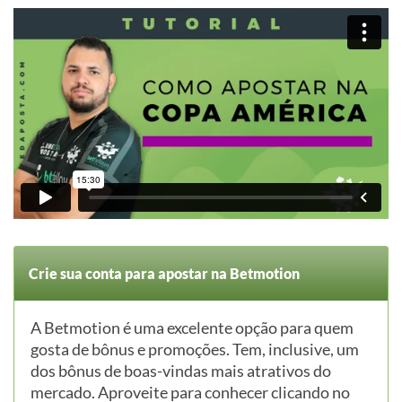
Crie sua conta para apostar na Betmotion
A Betmotion é uma excelente opção para quem
gosta de bônus e promoções. Tem, inclusive, um
dos bônus de boas-vindas mais atrativos do
mercado. Aproveite para conhecer clicando no