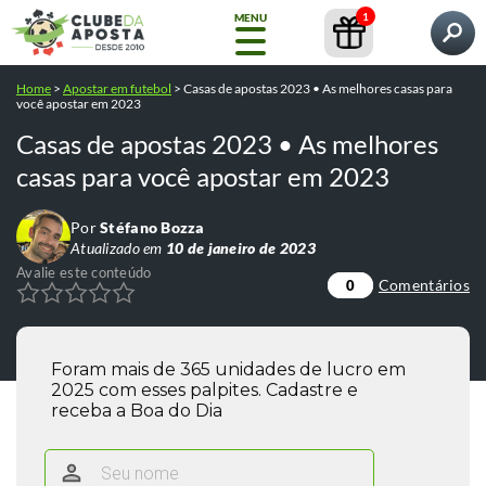
1
MENU
Pesquisar por
Você está lendo:
Casas de apostas 2023 • As melhores
Home
>
Apostar em futebol
>
Casas de apostas 2023 • As melhores casas para
Home
casas para você apostar em 2023
você apostar em 2023
Palpites
Conteúdos
Casas de Apostas
Avalie este conteúdo
Comentários
0
Casas de apostas 2023 • As melhores
NOVO
Copa
casas para você apostar em 2023
do
Mundo
Por
Stéfano Bozza
Atualizado em
10 de janeiro de 2023
Avalie este conteúdo
Comentários
0
Casas
de
Apostas
Foram mais de 365 unidades de lucro em
Pesquisas populares:
/
como apostar na bet365
como fazer o
2025 com esses palpites. Cadastre e
Bônus
/
/
cadastro na bet365
betfair como funciona
telegram tips
receba a Boa do Dia
e
/
/
melhores casas de apostas
cursos
Conteúdos
Promoções
Guia