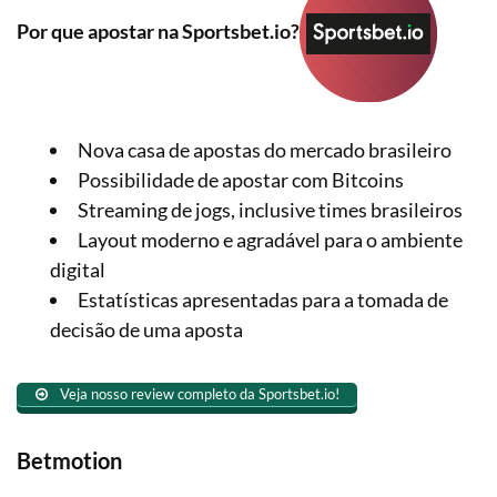
Por que apostar na Sportsbet.io?
Nova casa de apostas do mercado brasileiro
Possibilidade de apostar com Bitcoins
Streaming de jogs, inclusive times brasileiros
Layout moderno e agradável para o ambiente
digital
Estatísticas apresentadas para a tomada de
decisão de uma aposta
Veja nosso review completo da Sportsbet.io!
Betmotion