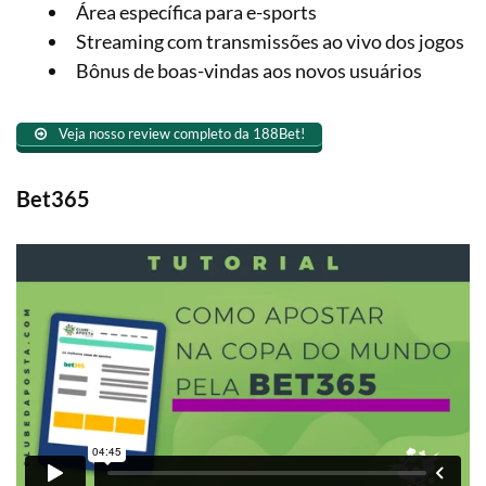
Área específica para e-sports
Streaming com transmissões ao vivo dos jogos
Bônus de boas-vindas aos novos usuários
Veja nosso review completo da 188Bet!
Bet365