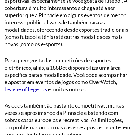
esportivas, especialmente se você gosta de futebol. A
cobertura é muito interessante e chega até a ser
superior que a Pinnacle em alguns eventos de menor
interesse público. Isso vale também para as
modalidades, oferecendo desde esportes tradicionais
(como futebol e tênis) até outras modalidades mais
novas (como os e-sports).
Para quem gosta das competições de esportes
eletrônicos, aliás, a 188Bet disponibiliza uma área
específica para a modalidade. Você pode acompanhar
e apostar em eventos de jogos como OverWatch,
League of Legends
e muitos outros.
As odds também são bastante competitivas, muitas
vezes se aproximando da Pinnacle e batendo com
sobras casas europeias e recreativas. As limitações,
um problema comum nas casas de apostas, acontecem
com uma lentidão maior também.