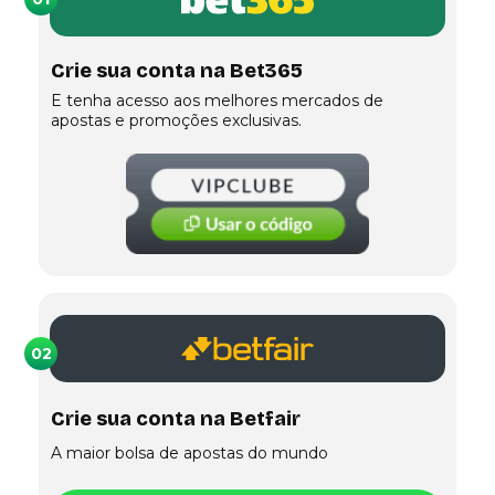
Crie sua conta na Bet365
E tenha acesso aos melhores mercados de
apostas e promoções exclusivas.
02
Crie sua conta na Betfair
A maior bolsa de apostas do mundo