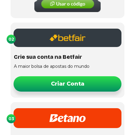
02
Crie sua conta na Betfair
A maior bolsa de apostas do mundo
Criar Conta
03