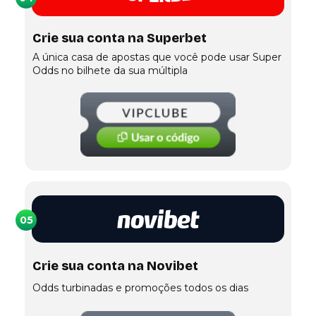
Crie sua conta na Superbet
A única casa de apostas que você pode usar Super
Odds no bilhete da sua múltipla
05
Crie sua conta na Novibet
Odds turbinadas e promoções todos os dias