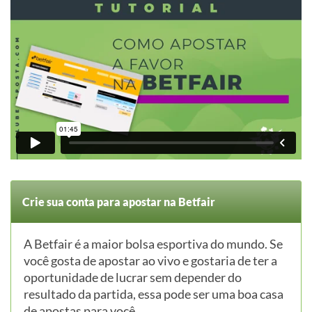
Crie sua conta para apostar na Betfair
A Betfair é a maior bolsa esportiva do mundo. Se
você gosta de apostar ao vivo e gostaria de ter a
oportunidade de lucrar sem depender do
resultado da partida, essa pode ser uma boa casa
de apostas para você.