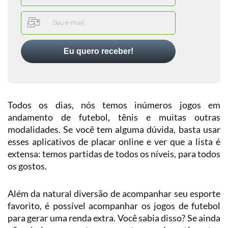
de
para
Apostas
Betfair
a
Fase
Últimas
Betano
de
do
Palpites
Grupos
Blog
Eu quero receber!
Boa
Palpites
Promoções
do
Copa
do
Dia
do
Dia
munidade
Superbet
|
Mundo
Bilhete
SuperOdds
Todos os dias, nós temos inúmeros jogos em
2026
Apostas
Pronto
Novibet
e
andamento de futebol, tênis e muitas outras
Esportivas
para
Promos
Comparador
Hoje
modalidades. Se você tem alguma dúvida, basta usar
KTO
de
Como
esses aplicativos de placar online e ver que a lista é
Calculadora
Odds
apostar?
Palpites
Sportingbet
de
extensa: temos partidas de todos os níveis, para todos
de
Apostas
os gostos.
Estratégias
hoje
Ver
de
todas
Cursos
Apostas
Brasil
de
Além da natural diversão de acompanhar seu esporte
Apostas
favorito, é possível acompanhar os jogos de futebol
Trading
Internacionais
Esportivas
Esportivo
para gerar uma renda extra. Você sabia disso? Se ainda
Seleções