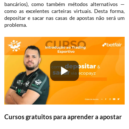
bancários), como também métodos alternativos —
como as excelentes carteiras virtuais. Desta forma,
depositar e sacar nas casas de apostas não será um
problema.
Cursos gratuitos para aprender a apostar