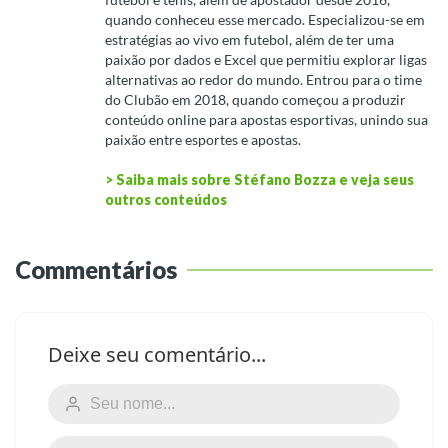
quando conheceu esse mercado. Especializou-se em
estratégias ao vivo em futebol, além de ter uma
paixão por dados e Excel que permitiu explorar ligas
alternativas ao redor do mundo. Entrou para o time
do Clubão em 2018, quando começou a produzir
conteúdo online para apostas esportivas, unindo sua
paixão entre esportes e apostas.
> Saiba mais sobre Stéfano Bozza e veja seus
outros conteúdos
Commentários
Deixe seu comentário...