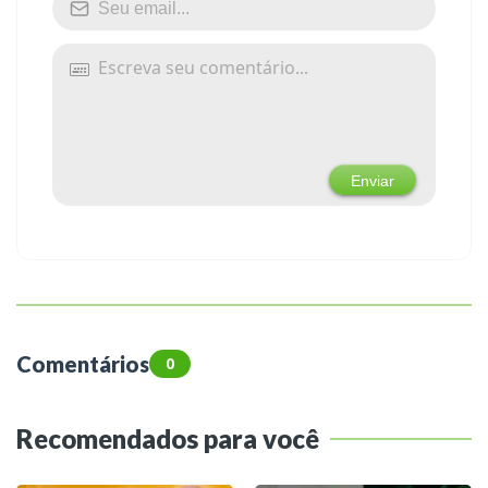
Comentários
0
Recomendados para você