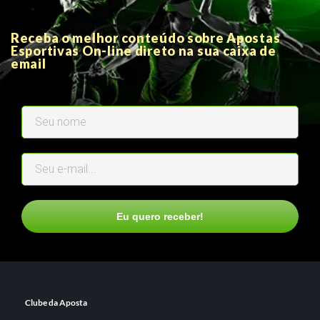
Receba o melhor conteúdo sobre Apostas
Esportivas On-line direto na sua caixa de
email
Eu quero receber!
Clube da Aposta