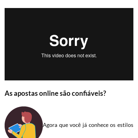
As apostas online são confiáveis?
Agora que você já conhece os estilos