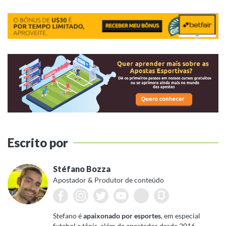
Escrito por
Stéfano Bozza
Apostador & Produtor de conteúdo
Stefano é
apaixonado por esportes
, em especial
futebol e tênis, além de apostador desde 2016,