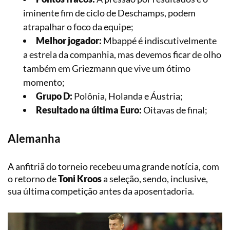
iminente fim de ciclo de Deschamps, podem
atrapalhar o foco da equipe;
Melhor jogador:
Mbappé é indiscutivelmente
a estrela da companhia, mas devemos ficar de olho
também em Griezmann que vive um ótimo
momento;
Grupo D:
Polônia, Holanda e Áustria;
Resultado na última Euro:
Oitavas de final;
Alemanha
A anfitriã do torneio recebeu uma grande notícia, com
o retorno de
Toni Kroos
a seleção, sendo, inclusive,
sua última competição antes da aposentadoria.