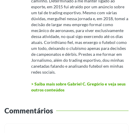
caminho. Determinado a me manter ligado ao
esporte, em 2015 fui atraído por um anúncio sobre
um tal de trading esportivo. Mesmo com várias
dúvidas, mergulhei nessa jornada e, em 2018, tomei a
decisão de largar meu emprego formal como
mecânico de aeronaves, para viver exclusivamente
dessa atividade, no qual sigo exercendo até os dias
atuais. Corinthiano fiel, mas enxergo o futebol como
um todo, deixando o clubismo apenas para decisões
de campeonatos e dérbis. Prestes a me formar em
Jornalismo, além do trading esportivo, dou minhas
canetadas falando e analisando futebol em minhas
redes sociais.
> Saiba mais sobre Gabriel C. Gregório e veja seus
outros conteúdos
Commentários