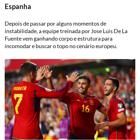
Espanha
Depois de passar por alguns momentos de
instabilidade, a equipe treinada por Jose Luis De La
Fuente vem ganhando corpo e estrutura para
incomodar e buscar o topo no cenário europeu.