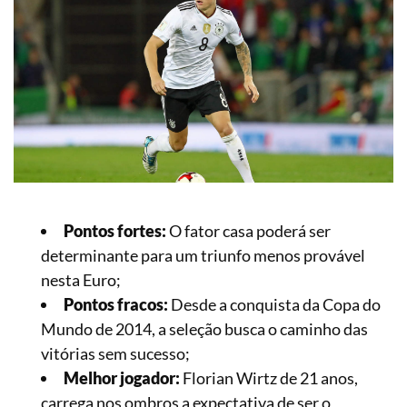
Pontos fortes:
O fator casa poderá ser
determinante para um triunfo menos provável
nesta Euro;
Pontos fracos:
Desde a conquista da Copa do
Mundo de 2014, a seleção busca o caminho das
vitórias sem sucesso;
Melhor jogador:
Florian Wirtz de 21 anos,
carrega nos ombros a expectativa de ser o