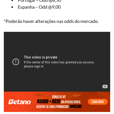
Portugal – Odd @8,50
de
Trading
Brasil
Apostas
Espanha – Odd @9,00
Esportivo
Esportivas
Internacionais
Entrevistas
Quiz:
*Poderão haver alterações nas odds do mercado.
Seleções
Descubra
Outras
o
categorias
Chances de
seu
título e
perfil
rebaixamento
de
apostador
Validador
Estatístico
de
E-
Estratégias
sports
Basquete
Tênis
Planilha
Vôlei
Gestão
de