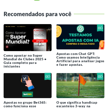
Recomendados para você
Apostas com Chat GPT:
Como apostar no Super
Como usamos Inteligência
Mundial de Clubes 2025 •
Artificial para analisar jogos
Guia completo para
e fazer apostas.
iniciantes
Apostas no grupo Bet365:
O que significa handicap
como funciona esse
escanteios 3-way na